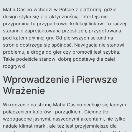
Mafia Casino wchodzi w Polsce z platformą, gdzie
design styka się z praktycznością. Interfejs nie
przypomina tu przypadkowej kolekcji linków. To raczej
starannie zaprojektowana przestrzeń, przygotowana
pod kątem płynnej gry. Od pierwszych sekund na
stronie dostrzega się spójność. Nawigacja nie stanowi
problemu, a droga do gier czy promocji jest szybka.
Takie podejście stanowi dobrą podstawę dla całej
rozgrywki.
Wprowadzenie i Pierwsze
Wrażenie
Wkroczenie na stronę Mafia Casino cechuje się ładnym
połączeniem kolorów i porządkiem. Ciemne tło,
wzbogacone jasnymi, nasyconymi akcentami, nie tylko
nadaje klimat marki, ale też jest przyjemniejsze dla