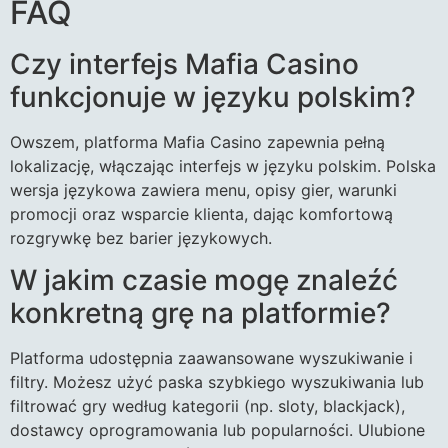
FAQ
Czy interfejs Mafia Casino
funkcjonuje w języku polskim?
Owszem, platforma Mafia Casino zapewnia pełną
lokalizację, włączając interfejs w języku polskim. Polska
wersja językowa zawiera menu, opisy gier, warunki
promocji oraz wsparcie klienta, dając komfortową
rozgrywkę bez barier językowych.
W jakim czasie mogę znaleźć
konkretną grę na platformie?
Platforma udostępnia zaawansowane wyszukiwanie i
filtry. Możesz użyć paska szybkiego wyszukiwania lub
filtrować gry według kategorii (np. sloty, blackjack),
dostawcy oprogramowania lub popularności. Ulubione