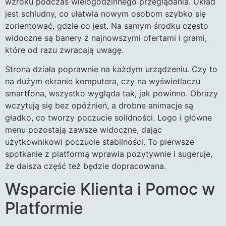
wzroku podczas wielogodzinnego przeglądania. Układ
jest schludny, co ułatwia nowym osobom szybko się
zorientować, gdzie co jest. Na samym środku często
widoczne są banery z najnowszymi ofertami i grami,
które od razu zwracają uwagę.
Strona działa poprawnie na każdym urządzeniu. Czy to
na dużym ekranie komputera, czy na wyświetlaczu
smartfona, wszystko wygląda tak, jak powinno. Obrazy
wczytują się bez opóźnień, a drobne animacje są
gładko, co tworzy poczucie solidności. Logo i główne
menu pozostają zawsze widoczne, dając
użytkownikowi poczucie stabilności. To pierwsze
spotkanie z platformą wprawia pozytywnie i sugeruje,
że dalsza część też będzie dopracowana.
Wsparcie Klienta i Pomoc w
Platformie