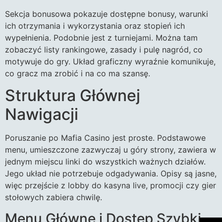
Sekcja bonusowa pokazuje dostępne bonusy, warunki
ich otrzymania i wykorzystania oraz stopień ich
wypełnienia. Podobnie jest z turniejami. Można tam
zobaczyć listy rankingowe, zasady i pulę nagród, co
motywuje do gry. Układ graficzny wyraźnie komunikuje,
co gracz ma zrobić i na co ma szansę.
Struktura Głównej
Nawigacji
Poruszanie po Mafia Casino jest proste. Podstawowe
menu, umieszczone zazwyczaj u góry strony, zawiera w
jednym miejscu linki do wszystkich ważnych działów.
Jego układ nie potrzebuje odgadywania. Opisy są jasne,
więc przejście z lobby do kasyna live, promocji czy gier
stołowych zabiera chwilę.
Menu Główne i Dostęp Szybki