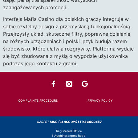
zaangażowanych promocji.
Interfejs Mafia Casino dla polskich graczy integruje w
sobie czytelny design z przemyślaną funkcjonalnością.
Przejrzysty układ, skuteczne filtry, poprawne działanie
na różnych urządzeniach i polski język budują razem
środowisko, które ułatwia rozgrywkę. Platforma wydaje
się być zbudowana z myślą o wygodzie użytkownika
podczas jego kontaktu z grami.
COMPLAINTS PROCEDURE
PRIVACY POLICY
CARPET KING (GLASGOW) LTD
SC600457
Registered Office
1 Auchingramont Road