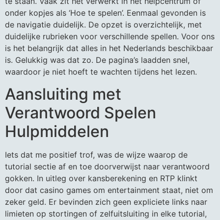
te staan. Vaak zit het verwerkt in het helpcentrum of
onder kopjes als ‘Hoe te spelen’. Eenmaal gevonden is
de navigatie duidelijk. De opzet is overzichtelijk, met
duidelijke rubrieken voor verschillende spellen. Voor ons
is het belangrijk dat alles in het Nederlands beschikbaar
is. Gelukkig was dat zo. De pagina’s laadden snel,
waardoor je niet hoeft te wachten tijdens het lezen.
Aansluiting met
Verantwoord Spelen
Hulpmiddelen
Iets dat me positief trof, was de wijze waarop de
tutorial sectie af en toe doorverwijst naar verantwoord
gokken. In uitleg over kansberekening en RTP klinkt
door dat casino games om entertainment staat, niet om
zeker geld. Er bevinden zich geen expliciete links naar
limieten op stortingen of zelfuitsluiting in elke tutorial,