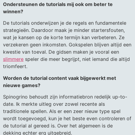
Ondersteunen de tutorials mij ook om beter te
winnen?
De tutorials onderwijzen je de regels en fundamentele
strategieën. Daardoor maak je minder startersfouten,
wat je kansen op de korte termijn kan verbeteren. Ze
verzekeren geen inkomsten. Gokspelen blijven altijd een
kwestie van toeval. De gidsen maken je vooral een
slimmere
speler die meer begrijpt, niet iemand die altijd
triomfeert.
Worden de tutorial content vaak bijgewerkt met
nieuwe games?
Spinogrino behoudt zijn informatiebron redelijk up-to-
date. Ik merkte uitleg over zowel recente als
traditionele spellen. Als er een zeer nieuw type spel
wordt toegevoegd, kun je het beste even controleren of
de tutorial al gereed is. Over het algemeen is de
dekking echter erg uitgebreid.