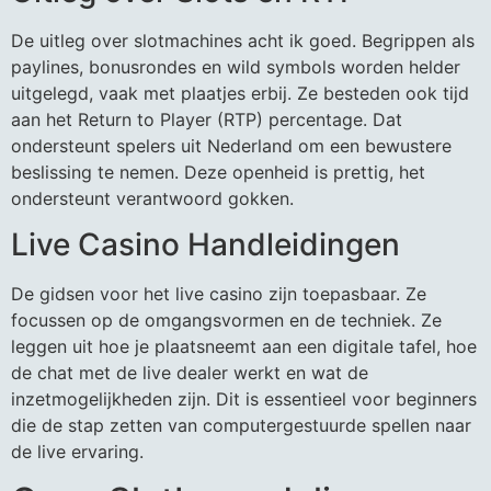
De uitleg over slotmachines acht ik goed. Begrippen als
paylines, bonusrondes en wild symbols worden helder
uitgelegd, vaak met plaatjes erbij. Ze besteden ook tijd
aan het Return to Player (RTP) percentage. Dat
ondersteunt spelers uit Nederland om een bewustere
beslissing te nemen. Deze openheid is prettig, het
ondersteunt verantwoord gokken.
Live Casino Handleidingen
De gidsen voor het live casino zijn toepasbaar. Ze
focussen op de omgangsvormen en de techniek. Ze
leggen uit hoe je plaatsneemt aan een digitale tafel, hoe
de chat met de live dealer werkt en wat de
inzetmogelijkheden zijn. Dit is essentieel voor beginners
die de stap zetten van computergestuurde spellen naar
de live ervaring.