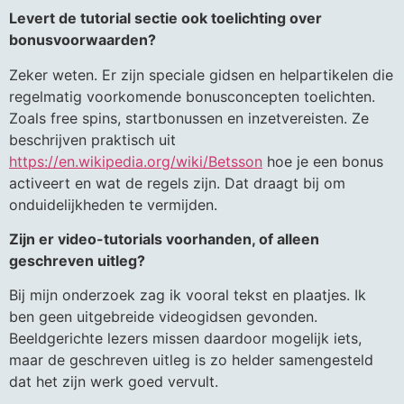
Levert de tutorial sectie ook toelichting over
bonusvoorwaarden?
Zeker weten. Er zijn speciale gidsen en helpartikelen die
regelmatig voorkomende bonusconcepten toelichten.
Zoals free spins, startbonussen en inzetvereisten. Ze
beschrijven praktisch uit
https://en.wikipedia.org/wiki/Betsson
hoe je een bonus
activeert en wat de regels zijn. Dat draagt bij om
onduidelijkheden te vermijden.
Zijn er video-tutorials voorhanden, of alleen
geschreven uitleg?
Bij mijn onderzoek zag ik vooral tekst en plaatjes. Ik
ben geen uitgebreide videogidsen gevonden.
Beeldgerichte lezers missen daardoor mogelijk iets,
maar de geschreven uitleg is zo helder samengesteld
dat het zijn werk goed vervult.