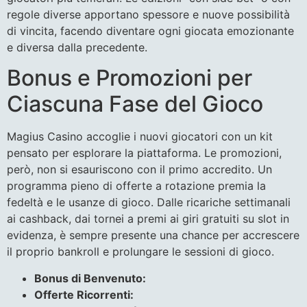
regole diverse apportano spessore e nuove possibilità
di vincita, facendo diventare ogni giocata emozionante
e diversa dalla precedente.
Bonus e Promozioni per
Ciascuna Fase del Gioco
Magius Casino accoglie i nuovi giocatori con un kit
pensato per esplorare la piattaforma. Le promozioni,
però, non si esauriscono con il primo accredito. Un
programma pieno di offerte a rotazione premia la
fedeltà e le usanze di gioco. Dalle ricariche settimanali
ai cashback, dai tornei a premi ai giri gratuiti su slot in
evidenza, è sempre presente una chance per accrescere
il proprio bankroll e prolungare le sessioni di gioco.
Bonus di Benvenuto:
Offerte Ricorrenti: