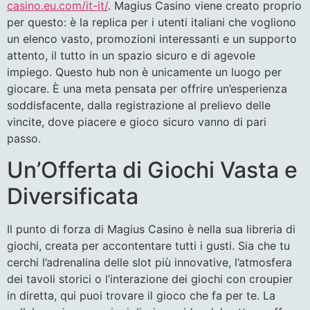
casino.eu.com/it-it/
. Magius Casino viene creato proprio
per questo: è la replica per i utenti italiani che vogliono
un elenco vasto, promozioni interessanti e un supporto
attento, il tutto in un spazio sicuro e di agevole
impiego. Questo hub non è unicamente un luogo per
giocare. È una meta pensata per offrire un’esperienza
soddisfacente, dalla registrazione al prelievo delle
vincite, dove piacere e gioco sicuro vanno di pari
passo.
Un’Offerta di Giochi Vasta e
Diversificata
Il punto di forza di Magius Casino è nella sua libreria di
giochi, creata per accontentare tutti i gusti. Sia che tu
cerchi l’adrenalina delle slot più innovative, l’atmosfera
dei tavoli storici o l’interazione dei giochi con croupier
in diretta, qui puoi trovare il gioco che fa per te. La