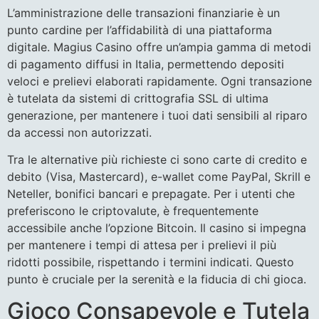
L’amministrazione delle transazioni finanziarie è un
punto cardine per l’affidabilità di una piattaforma
digitale. Magius Casino offre un’ampia gamma di metodi
di pagamento diffusi in Italia, permettendo depositi
veloci e prelievi elaborati rapidamente. Ogni transazione
è tutelata da sistemi di crittografia SSL di ultima
generazione, per mantenere i tuoi dati sensibili al riparo
da accessi non autorizzati.
Tra le alternative più richieste ci sono carte di credito e
debito (Visa, Mastercard), e-wallet come PayPal, Skrill e
Neteller, bonifici bancari e prepagate. Per i utenti che
preferiscono le criptovalute, è frequentemente
accessibile anche l’opzione Bitcoin. Il casino si impegna
per mantenere i tempi di attesa per i prelievi il più
ridotti possibile, rispettando i termini indicati. Questo
punto è cruciale per la serenità e la fiducia di chi gioca.
Gioco Consapevole e Tutela