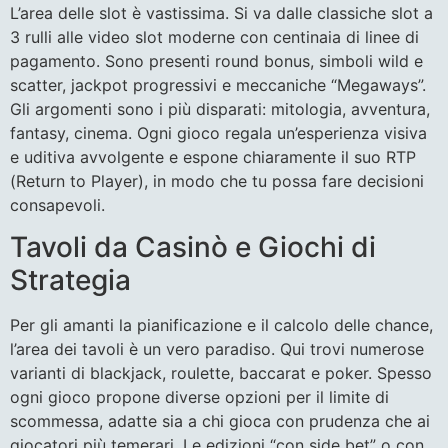
L’area delle slot è vastissima. Si va dalle classiche slot a
3 rulli alle video slot moderne con centinaia di linee di
pagamento. Sono presenti round bonus, simboli wild e
scatter, jackpot progressivi e meccaniche “Megaways”.
Gli argomenti sono i più disparati: mitologia, avventura,
fantasy, cinema. Ogni gioco regala un’esperienza visiva
e uditiva avvolgente e espone chiaramente il suo RTP
(Return to Player), in modo che tu possa fare decisioni
consapevoli.
Tavoli da Casinò e Giochi di
Strategia
Per gli amanti la pianificazione e il calcolo delle chance,
l’area dei tavoli è un vero paradiso. Qui trovi numerose
varianti di blackjack, roulette, baccarat e poker. Spesso
ogni gioco propone diverse opzioni per il limite di
scommessa, adatte sia a chi gioca con prudenza che ai
giocatori più temerari. Le edizioni “con side bet” o con