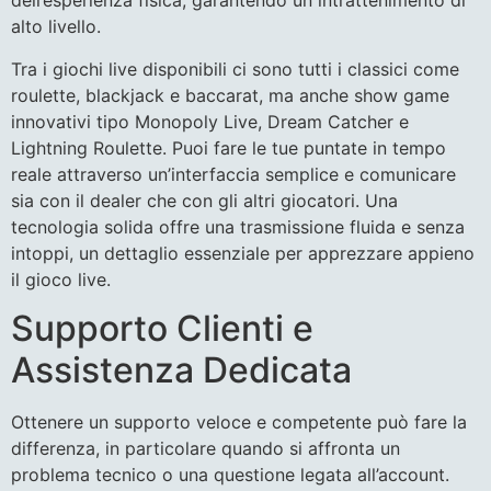
dell’esperienza fisica, garantendo un intrattenimento di
alto livello.
Tra i giochi live disponibili ci sono tutti i classici come
roulette, blackjack e baccarat, ma anche show game
innovativi tipo Monopoly Live, Dream Catcher e
Lightning Roulette. Puoi fare le tue puntate in tempo
reale attraverso un’interfaccia semplice e comunicare
sia con il dealer che con gli altri giocatori. Una
tecnologia solida offre una trasmissione fluida e senza
intoppi, un dettaglio essenziale per apprezzare appieno
il gioco live.
Supporto Clienti e
Assistenza Dedicata
Ottenere un supporto veloce e competente può fare la
differenza, in particolare quando si affronta un
problema tecnico o una questione legata all’account.