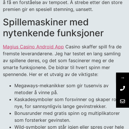
å få en forståelse av tempoet. Å strebe etter den store
premien gir en spesiell stemning, uansett.
Spillemaskiner med
nytenkende funksjoner
Magius Casino Android App
Casino skaffer spill fra de
fremste leverandørene. Jeg har testet en lang samling
av spillene deres, og det som fascinerer meg er de
smarte funksjonene. De bidrar til hvert spinn mer
spennende. Her er et utvalg av de viktigste:
→
Megaways-mekanikker som gir tusenvis av
metoder å vinne på.
Kaskadesymboler som forsvinner og skaper rom til
nye, for sannsynligvis lange gevinstrekker.
Bonusrunder med gratis spinn og multiplikatorer
som forsterker gevinsten.
Wild-symboler som står igjen eller spres over hele