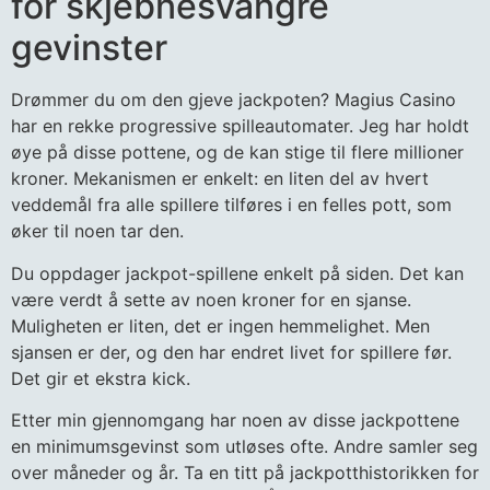
for skjebnesvangre
gevinster
Drømmer du om den gjeve jackpoten? Magius Casino
har en rekke progressive spilleautomater. Jeg har holdt
øye på disse pottene, og de kan stige til flere millioner
kroner. Mekanismen er enkelt: en liten del av hvert
veddemål fra alle spillere tilføres i en felles pott, som
øker til noen tar den.
Du oppdager jackpot-spillene enkelt på siden. Det kan
være verdt å sette av noen kroner for en sjanse.
Muligheten er liten, det er ingen hemmelighet. Men
sjansen er der, og den har endret livet for spillere før.
Det gir et ekstra kick.
Etter min gjennomgang har noen av disse jackpottene
en minimumsgevinst som utløses ofte. Andre samler seg
over måneder og år. Ta en titt på jackpotthistorikken for