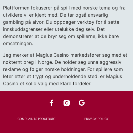
Plattformen fokuserer på spill med norske tema og fra
utviklere vi er kjent med. De tar også ansvarlig
gambling på alvor. Du oppdager verktøy for å sette
innskuddsgrenser eller utelukke deg selv. Det
demonstrerer at de bryr seg om spillerne, ikke bare
omsetningen.
Jeg merker at Magius Casino markedsfører seg med et
nøkternt preg i Norge. De holder seg unna aggressiv
reklame og følger norske holdninger. For spillere som
leter etter et trygt og underholdende sted, er Magius
Casino et solid valg med klare fordeler.
COMPLAINTS PROCEDURE
PRIVACY POLICY