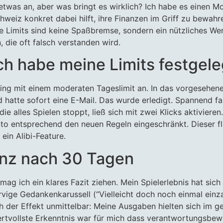
 etwas an, aber was bringt es wirklich? Ich habe es einen Mo
weiz konkret dabei hilft, ihre Finanzen im Griff zu bewahre
se Limits sind keine Spaßbremse, sondern ein nützliches Wer
n, die oft falsch verstanden wird.
 ich habe meine Limits festgele
 fing mit einem moderaten Tageslimit an. In das vorgesehene
 hatte sofort eine E-Mail. Das wurde erledigt. Spannend fa
e alles Spielen stoppt, ließ sich mit zwei Klicks aktiviere
o entsprechend den neuen Regeln eingeschränkt. Dieser flü
ein Alibi-Feature.
anz nach 30 Tagen
ag ich ein klares Fazit ziehen. Mein Spielerlebnis hat sich
rvige Gedankenkarussell (“Vielleicht doch noch einmal einz
sich der Effekt unmittelbar: Meine Ausgaben hielten sich i
wertvollste Erkenntnis war für mich dass verantwortungsbew