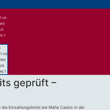
E
T US
EWS
 US
ACT
E
T US
EWS
 US
ACT
ts geprüft –
e die Einzahlungslimits bei Mafia Casino in der