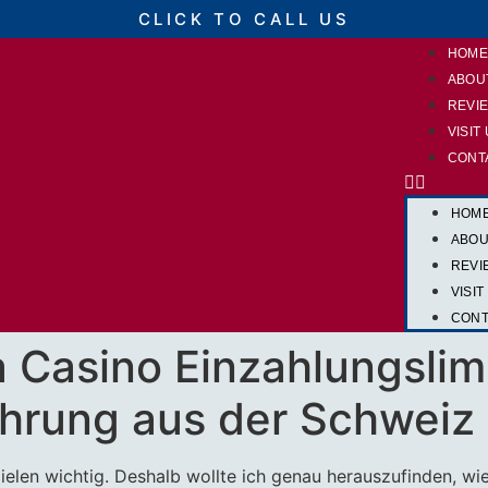
CLICK TO CALL US
HOM
ABOU
REVI
VISIT
CONT
HOM
ABOU
REVI
VISIT
CONT
a Casino Einzahlungslimi
ahrung aus der Schweiz
pielen wichtig. Deshalb wollte ich genau herauszufinden, wi