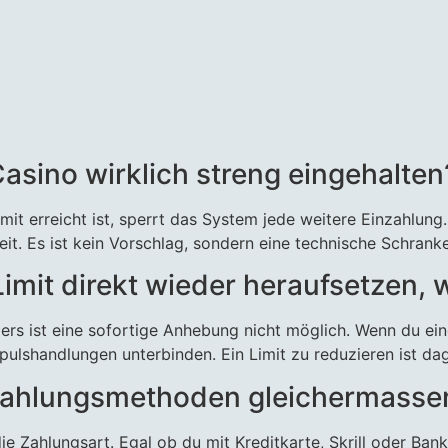
Casino wirklich streng eingehalten
 Limit erreicht ist, sperrt das System jede weitere Einzahlu
it. Es ist kein Vorschlag, sondern eine technische Schranke,
 Limit direkt wieder heraufsetzen
elers ist eine sofortige Anhebung nicht möglich. Wenn du e
Impulshandlungen unterbinden. Ein Limit zu reduzieren ist d
le Zahlungsmethoden gleichermasse
 die Zahlungsart. Egal ob du mit Kreditkarte, Skrill oder Ba