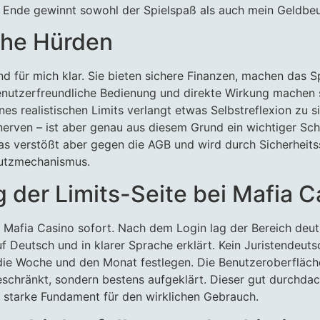
m Ende gewinnt sowohl der Spielspaß als auch mein Geldbeu
che Hürden
ind für mich klar. Sie bieten sichere Finanzen, machen das
benutzerfreundliche Bedienung und direkte Wirkung machen s
nes realistischen Limits verlangt etwas Selbstreflexion zu s
rven – ist aber genau aus diesem Grund ein wichtiger Schut
s verstößt aber gegen die AGB und wird durch Sicherheitss
hutzmechanismus.
 der Limits-Seite bei Mafia C
i Mafia Casino sofort. Nach dem Login lag der Bereich deut
f Deutsch und in klarer Sprache erklärt. Kein Juristendeuts
 die Woche und den Monat festlegen. Die Benutzeroberfläch
schränkt, sondern bestens aufgeklärt. Dieser gut durchdac
e starke Fundament für den wirklichen Gebrauch.