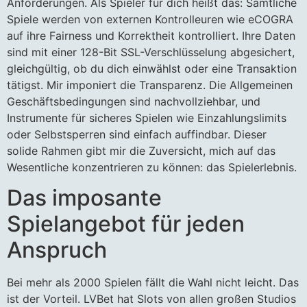
Anforderungen. Als Spieler für dich heißt das: Sämtliche
Spiele werden von externen Kontrolleuren wie eCOGRA
auf ihre Fairness und Korrektheit kontrolliert. Ihre Daten
sind mit einer 128-Bit SSL-Verschlüsselung abgesichert,
gleichgültig, ob du dich einwählst oder eine Transaktion
tätigst. Mir imponiert die Transparenz. Die Allgemeinen
Geschäftsbedingungen sind nachvollziehbar, und
Instrumente für sicheres Spielen wie Einzahlungslimits
oder Selbstsperren sind einfach auffindbar. Dieser
solide Rahmen gibt mir die Zuversicht, mich auf das
Wesentliche konzentrieren zu können: das Spielerlebnis.
Das imposante
Spielangebot für jeden
Anspruch
Bei mehr als 2000 Spielen fällt die Wahl nicht leicht. Das
ist der Vorteil. LVBet hat Slots von allen großen Studios