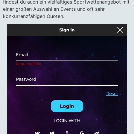
findest du auch ein vielfältiges Sportwettenangebot mit
einer großen Auswahl an Events und oft sehr
konkurrenzfähigen Quoten.