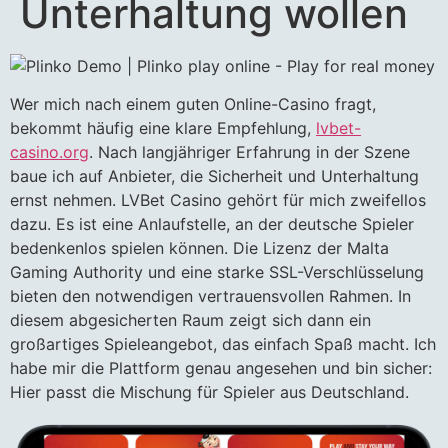
Unterhaltung wollen
Wer mich nach einem guten Online-Casino fragt,
bekommt häufig eine klare Empfehlung,
lvbet-
casino.org
. Nach langjähriger Erfahrung in der Szene
baue ich auf Anbieter, die Sicherheit und Unterhaltung
ernst nehmen. LVBet Casino gehört für mich zweifellos
dazu. Es ist eine Anlaufstelle, an der deutsche Spieler
bedenkenlos spielen können. Die Lizenz der Malta
Gaming Authority und eine starke SSL-Verschlüsselung
bieten den notwendigen vertrauensvollen Rahmen. In
diesem abgesicherten Raum zeigt sich dann ein
großartiges Spieleangebot, das einfach Spaß macht. Ich
habe mir die Plattform genau angesehen und bin sicher:
Hier passt die Mischung für Spieler aus Deutschland.