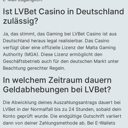
Ist LVBet Casino in Deutschland
zulässig?
Ja, das stimmt, das Gaming bei LVBet Casino ist aus
Deutschland heraus legal realisierbar. Das Casino
verfügt über eine offizielle Lizenz der Malta Gaming
Authority (MGA). Diese Lizenz ermöglicht den
Geschäftsbetrieb auch für den deutschen Markt unter
Beachtung gerechter Regeln.
In welchem Zeitraum dauern
Geldabhebungen bei LVBet?
Die Abwicklung deines Auszahlungsantrags dauert bei
LVBet in der Normalfall bis zu 24 Stunden, sobald dein
Konto geprüft wurde. Die endgültige Gutschrift variiert
dann von deiner Zahlungsmethode ab. Bei E-Wallets