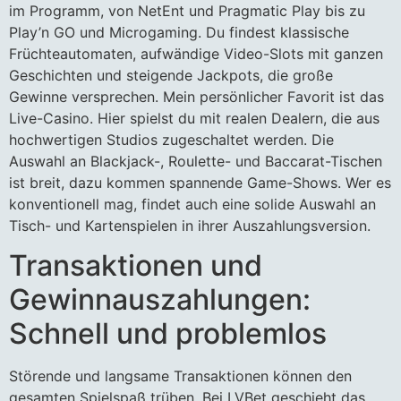
im Programm, von NetEnt und Pragmatic Play bis zu
Play’n GO und Microgaming. Du findest klassische
Früchteautomaten, aufwändige Video-Slots mit ganzen
Geschichten und steigende Jackpots, die große
Gewinne versprechen. Mein persönlicher Favorit ist das
Live-Casino. Hier spielst du mit realen Dealern, die aus
hochwertigen Studios zugeschaltet werden. Die
Auswahl an Blackjack-, Roulette- und Baccarat-Tischen
ist breit, dazu kommen spannende Game-Shows. Wer es
konventionell mag, findet auch eine solide Auswahl an
Tisch- und Kartenspielen in ihrer Auszahlungsversion.
Transaktionen und
Gewinnauszahlungen:
Schnell und problemlos
Störende und langsame Transaktionen können den
gesamten Spielspaß trüben. Bei LVBet geschieht das