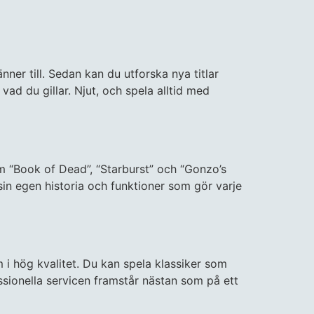
nner till. Sedan kan du utforska nya titlar
ad du gillar. Njut, och spela alltid med
m “Book of Dead”, “Starburst” och “Gonzo’s
in egen historia och funktioner som gör varje
 i hög kvalitet. Du kan spela klassiker som
ssionella servicen framstår nästan som på ett