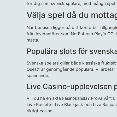
för dig som svensk spelare, med många spel oc
Välja spel då du motta
När bonusen ligger på ditt konto blir tillgängl
från leverantörer som NetEnt och Play’n GO. U
måtta.
Populära slots för svensk
Svenska spelare gillar både klassiska frukt
Quest” är genomgående populära. Vi arbetar a
spännande.
Live Casino-upplevelsen 
Vill du ha en äkta kasinokänsla? Prova vårt L
Live Roulette, Live Blackjack och Live Baccar
riktigt casino.