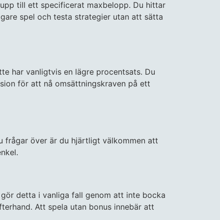
pp till ett specificerat maxbelopp. Du hittar
gare spel och testa strategier utan att sätta
te har vanligtvis en lägre procentsats. Du
ssion för att nå omsättningskraven på ett
u frågar över är du hjärtligt välkommen att
nkel.
gör detta i vanliga fall genom att inte bocka
efterhand. Att spela utan bonus innebär att