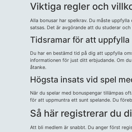
Viktiga regler och villko
Alla bonusar har spelkrav. Du måste uppfylla
satsas. Det är avgörande att du studerar och be
Tidsramar för att uppfylla
Du har en bestämd tid på dig att uppfylla omsä
informationen för just ditt erbjudande. Om du 
åtanke.
Högsta insats vid spel m
När du spelar med bonuspengar tillämpas oft
för att uppmuntra ett sunt spelande. Du föreb
Så här registrerar du d
Att bli medlem är snabbt. Du anger först regis