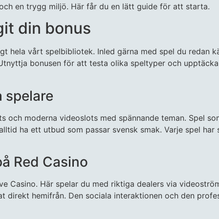
h en trygg miljö. Här får du en lätt guide för att starta.
git din bonus
igt hela vårt spelbibliotek. Inled gärna med spel du redan kä
tnyttja bonusen för att testa olika speltyper och upptäcka v
a spelare
slots och moderna videoslots med spännande teman. Spel so
lltid ha ett utbud som passar svensk smak. Varje spel har s
på Red Casino
ive Casino. Här spelar du med riktiga dealers via videoström
at direkt hemifrån. Den sociala interaktionen och den profe