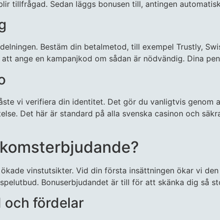
ir tillfrågad. Sedan läggs bonusen till, antingen automatis
ng
lningen. Bestäm din betalmetod, till exempel Trustly, Swis
 att ange en kampanjkod om sådan är nödvändig. Dina pen
o
te vi verifiera din identitet. Det gör du vanligtvis genom a
else. Det här är standard på alla svenska casinon och säkra
älkomsterbjudande?
h ökade vinstutsikter. Vid din första insättningen ökar vi d
pelutbud. Bonuserbjudandet är till för att skänka dig så st
och fördelar