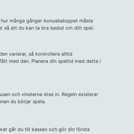
ver hur många gånger bonusbeloppet måste
t så att du kan ta bra beslut om ditt spel.
n varierar, så kontrollera alltid
fått med den. Planera din speltid med detta i
en och vinsterna dras in. Regeln existerar
nnan du börjar spela.
rat går du till kassan och gör din första