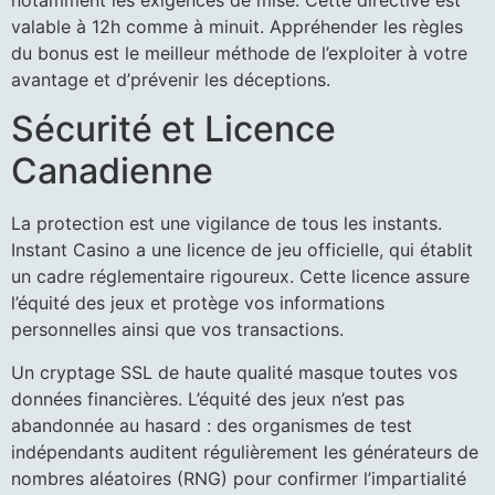
valable à 12h comme à minuit. Appréhender les règles
du bonus est le meilleur méthode de l’exploiter à votre
avantage et d’prévenir les déceptions.
Sécurité et Licence
Canadienne
La protection est une vigilance de tous les instants.
Instant Casino a une licence de jeu officielle, qui établit
un cadre réglementaire rigoureux. Cette licence assure
l’équité des jeux et protège vos informations
personnelles ainsi que vos transactions.
Un cryptage SSL de haute qualité masque toutes vos
données financières. L’équité des jeux n’est pas
abandonnée au hasard : des organismes de test
indépendants auditent régulièrement les générateurs de
nombres aléatoires (RNG) pour confirmer l’impartialité