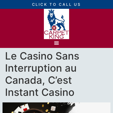
CLICK TO CALL US
Le Casino Sans
Interruption au
Canada, C’est
Instant Casino