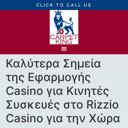
CLICK TO CALL US
Καλύτερα Σημεία
της Εφαρμογής
Casino για Κινητές
Συσκευές στο Rizzio
Casino για την Χώρα