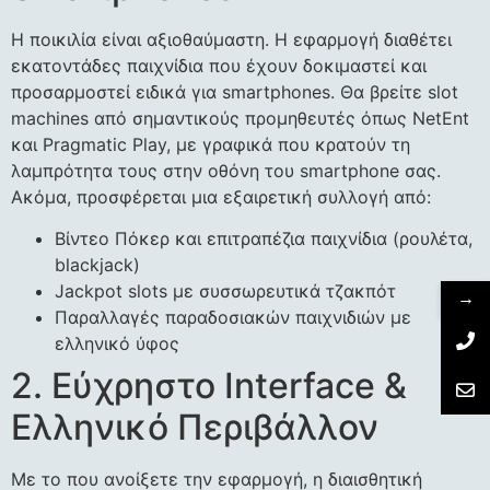
Η ποικιλία είναι αξιοθαύμαστη. Η εφαρμογή διαθέτει
εκατοντάδες παιχνίδια που έχουν δοκιμαστεί και
προσαρμοστεί ειδικά για smartphones. Θα βρείτε slot
machines από σημαντικούς προμηθευτές όπως NetEnt
και Pragmatic Play, με γραφικά που κρατούν τη
λαμπρότητα τους στην οθόνη του smartphone σας.
Ακόμα, προσφέρεται μια εξαιρετική συλλογή από:
Βίντεο Πόκερ και επιτραπέζια παιχνίδια (ρουλέτα,
blackjack)
Jackpot slots με συσσωρευτικά τζακπότ
→
Παραλλαγές παραδοσιακών παιχνιδιών με
ελληνικό ύφος
2. Εύχρηστο Interface &
Ελληνικό Περιβάλλον
Με το που ανοίξετε την εφαρμογή, η διαισθητική