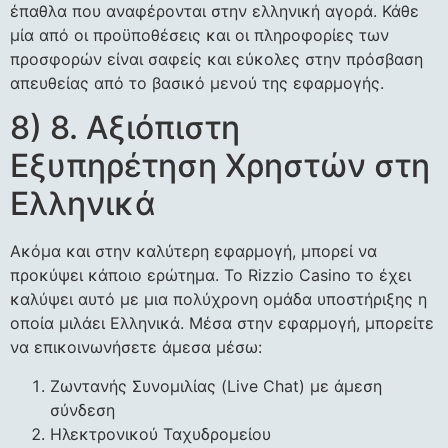
έπαθλα που αναφέρονται στην ελληνική αγορά. Κάθε
μία από οι προϋποθέσεις και οι πληροφορίες των
προσφορών είναι σαφείς και εύκολες στην πρόσβαση
απευθείας από το βασικό μενού της εφαρμογής.
8) 8. Αξιόπιστη
Εξυπηρέτηση Χρηστών στη
Ελληνικά
Ακόμα και στην καλύτερη εφαρμογή, μπορεί να
προκύψει κάποιο ερώτημα. Το Rizzio Casino το έχει
καλύψει αυτό με μια πολύχρονη ομάδα υποστήριξης η
οποία μιλάει Ελληνικά. Μέσα στην εφαρμογή, μπορείτε
να επικοινωνήσετε άμεσα μέσω:
Ζωντανής Συνομιλίας (Live Chat) με άμεση
σύνδεση
Ηλεκτρονικού Ταχυδρομείου