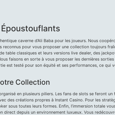
Époustouflants
thentique caverne d’Ali Baba pour les joueurs. Nous coopér
es reconnus pour vous proposer une collection toujours fraî
e table classiques et leurs versions live dealer, des jackp
us faisons en sorte à vous proposer les dernières sorties 
ie est testé pour son équité et ses performances, ce qui vo
Notre Collection
organisé en plusieurs piliers. Les fans de slots se feront u
ec des créations propres à Instant Casino. Pour les stratèg
oker sous toutes leurs formes. Enfin, l’immersion totale vou
n direct depuis un environnement luxueux. Vous redécouvrez 