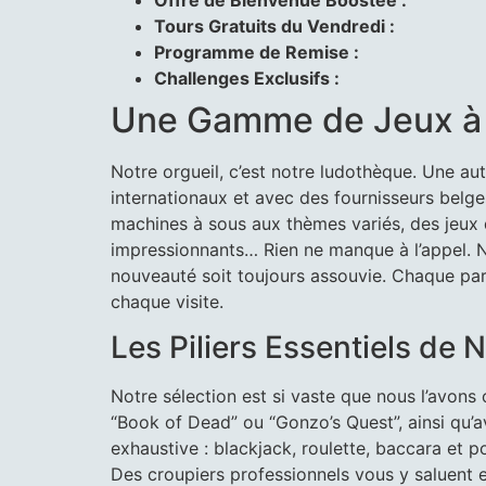
Tours Gratuits du Vendredi :
Programme de Remise :
Challenges Exclusifs :
Une Gamme de Jeux à 
Notre orgueil, c’est notre ludothèque. Une au
internationaux et avec des fournisseurs belg
machines à sous aux thèmes variés, des jeux d
impressionnants… Rien ne manque à l’appel. No
nouveauté soit toujours assouvie. Chaque part
chaque visite.
Les Piliers Essentiels de 
Notre sélection est si vaste que nous l’avons 
“Book of Dead” ou “Gonzo’s Quest”, ainsi qu’av
exhaustive : blackjack, roulette, baccara et p
Des croupiers professionnels vous y saluent e