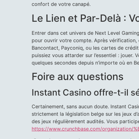
confort de votre canapé.
Le Lien et Par-Delà : V
Entrer dans cet univers de Next Level Gaming 
pour ouvrir votre compte. Après vérification
Bancontact, Payconiq, ou les cartes de crédit.
puissiez vous attarder sur l’essentiel : jouer
quelques secondes depuis n’importe où en Be
Foire aux questions
Instant Casino offre-t-il s
Certainement, sans aucun doute. Instant Casi
strictement la législation belge sur les jeux
des jeux régulièrement audités. Vous partici
https://www.crunchbase.com/organizat