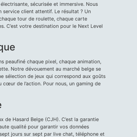
électrisante, sécurisée et immersive. Nous
ervice client attentif. Le résultat ? Un
 chaque tour de roulette, chaque carte
s. C’est votre destination pour le Next Level
ique
ons peaufiné chaque pixel, chaque animation,
blette. Notre dévouement au marché belge se
 une sélection de jeux qui correspond aux goûts
u cœur de l’action. Pour nous, un gaming de
e
eux de Hasard Belge (CJH). C’est la garantie
aute qualité pour garantir vos données
ept jours sur sept par live chat, téléphone et