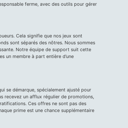
responsable ferme, avec des outils pour gérer
oueurs. Cela signifie que nos jeux sont
 fonds sont séparés des nôtres. Nous sommes
issante. Notre équipe de support suit cette
tes un membre à part entière d’une
ui se démarque, spécialement ajusté pour
us recevez un afflux régulier de promotions,
atifications. Ces offres ne sont pas des
. Chaque prime est une chance supplémentaire