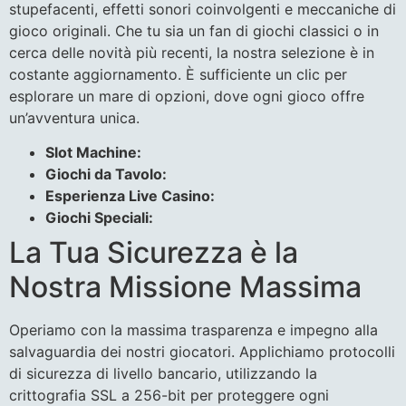
stupefacenti, effetti sonori coinvolgenti e meccaniche di
gioco originali. Che tu sia un fan di giochi classici o in
cerca delle novità più recenti, la nostra selezione è in
costante aggiornamento. È sufficiente un clic per
esplorare un mare di opzioni, dove ogni gioco offre
un’avventura unica.
Slot Machine:
Giochi da Tavolo:
Esperienza Live Casino:
Giochi Speciali:
La Tua Sicurezza è la
Nostra Missione Massima
Operiamo con la massima trasparenza e impegno alla
salvaguardia dei nostri giocatori. Applichiamo protocolli
di sicurezza di livello bancario, utilizzando la
crittografia SSL a 256-bit per proteggere ogni