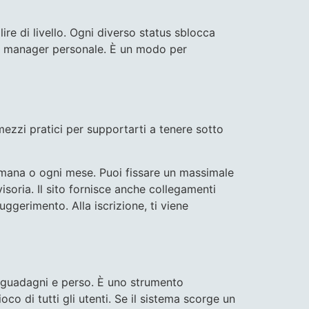
e di livello. Ogni diverso status sblocca
count manager personale. È un modo per
mezzi pratici per supportarti a tenere sotto
ttimana o ogni mese. Puoi fissare un massimale
isoria. Il sito fornisce anche collegamenti
ggerimento. Alla iscrizione, ti viene
 i guadagni e perso. È uno strumento
o di tutti gli utenti. Se il sistema scorge un