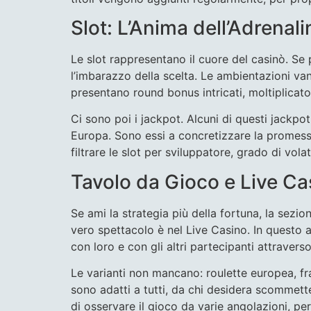
Slot: L’Anima dell’Adrenali
Le slot rappresentano il cuore del casinò. Se p
l’imbarazzo della scelta. Le ambientazioni vanno
presentano round bonus intricati, moltiplicatori
Ci sono poi i jackpot. Alcuni di questi jackpo
Europa. Sono essi a concretizzare la promessa 
filtrare le slot per sviluppatore, grado di volat
Tavolo da Gioco e Live Ca
Se ami la strategia più della fortuna, la sezion
vero spettacolo è nel Live Casino. In questo am
con loro e con gli altri partecipanti attravers
Le varianti non mancano: roulette europea, f
sono adatti a tutti, da chi desidera scommette
di osservare il gioco da varie angolazioni, pe