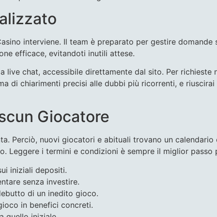
alizzato
 Casino interviene. Il team è preparato per gestire domande
ne efficace, evitandoti inutili attese.
a live chat, accessibile direttamente dal sito. Per richieste 
 di chiarimenti precisi alle dubbi più ricorrenti, e riuscirai
scun Giocatore
 Perciò, nuovi giocatori e abituali trovano un calendario di
o. Leggere i termini e condizioni è sempre il miglior passo p
 iniziali depositi.
ntare senza investire.
debutto di un inedito gioco.
ioco in benefici concreti.
 quello iniziale.