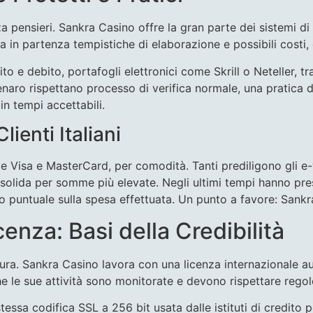
za pensieri. Sankra Casino offre la gran parte dei sistemi di
ca in partenza tempistiche di elaborazione e possibili costi,
edito e debito, portafogli elettronici come Skrill o Neteller,
enaro rispettano processo di verifica normale, una pratica d
in tempi accettabili.
ienti Italiani
te Visa e MasterCard, per comodità. Tanti prediligono gli e-wal
 solida per somme più elevate. Negli ultimi tempi hanno pre
 puntuale sulla spesa effettuata. Un punto a favore: Sankr
cenza: Basi della Credibilità
cura. Sankra Casino lavora con una licenza internazionale aut
he le sue attività sono monitorate e devono rispettare regole
stessa codifica SSL a 256 bit usata dalle istituti di credito