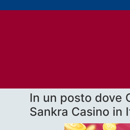
In un posto dove 
Sankra Casino in I