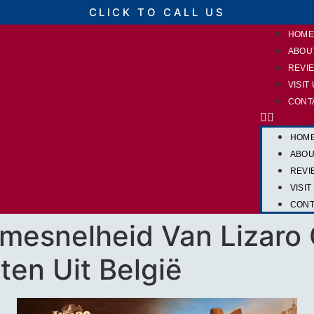
CLICK TO CALL US
HOM
ABOU
REVI
VISIT
CONT
HOM
ABOU
REVI
VISIT
CONT
mesnelheid Van Lizaro 
ten Uit België