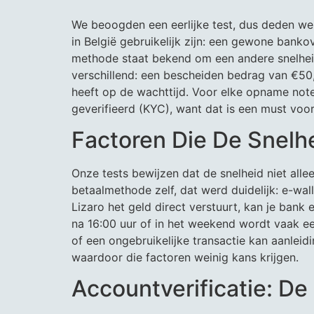
We beoogden een eerlijke test, dus deden we 
in België gebruikelijk zijn: een gewone banko
methode staat bekend om een andere snelhe
verschillend: een bescheiden bedrag van €50,
heeft op de wachttijd. Voor elke opname not
geverifieerd (KYC), want dat is een must vo
Factoren Die De Snelh
Onze tests bewijzen dat de snelheid niet allee
betaalmethode zelf, dat werd duidelijk: e-wall
Lizaro het geld direct verstuurt, kan je bank
na 16:00 uur of in het weekend wordt vaak e
of een ongebruikelijke transactie kan aanleidi
waardoor die factoren weinig kans krijgen.
Accountverificatie: De