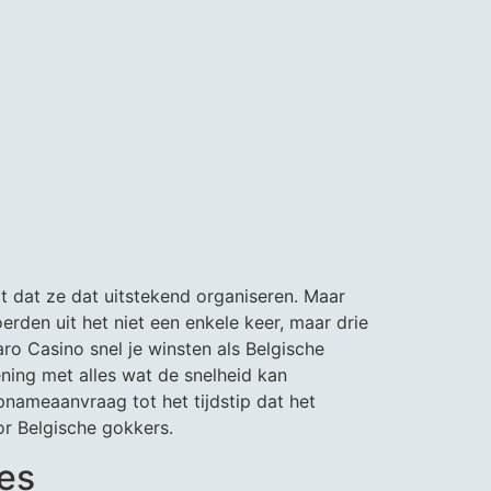
lt dat ze dat uitstekend organiseren. Maar
rden uit het niet een enkele keer, maar drie
ro Casino snel je winsten als Belgische
ning met alles wat de snelheid kan
opnameaanvraag tot het tijdstip dat het
r Belgische gokkers.
es