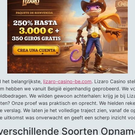
l het belangrijkste,
lizaro-casino-be.com
. Lizaro Casino ste
rom hebben we vanuit België eigenhandig geprobeerd. We voe
bedragen. We wilden gewoon achterhalen: krijg je bij Liza
ten? Onze proef was praktisch en oprecht. We hielden reke
 verslag. We laten je het volledige traject zien, vanaf de 
 uitkomst was onverwacht en geeft een scherp inzicht voo
 verschillende Soorten Opnam