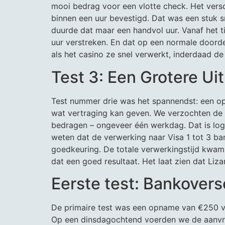
mooi bedrag voor een vlotte check. Het versc
binnen een uur bevestigd. Dat was een stuk s
duurde dat maar een handvol uur. Vanaf het t
uur verstreken. En dat op een normale doorde
als het casino ze snel verwerkt, inderdaad de 
Test 3: Een Grotere Ui
Test nummer drie was het spannendst: een o
wat vertraging kan geven. We verzochten de
bedragen – ongeveer één werkdag. Dat is logis
weten dat de verwerking naar Visa 1 tot 3 ba
goedkeuring. De totale verwerkingstijd kwa
dat een goed resultaat. Het laat zien dat Liz
Eerste test: Bankovers
De primaire test was een opname van €250 vi
Op een dinsdagochtend voerden we de aanvraag