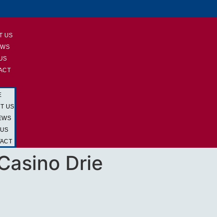
E
T US
EWS
 US
ACT
E
T US
EWS
 US
ACT
Casino Drie