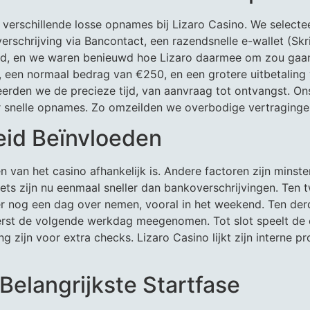
verschillende losse opnames bij Lizaro Casino. We selecte
verschrijving via Bancontact, een razendsnelle e-wallet (Skr
id, en we waren benieuwd hoe Lizaro daarmee om zou gaa
 een normaal bedrag van €250, en een grotere uitbetaling 
eerden we de precieze tijd, van aanvraag tot ontvangst. O
or snelle opnames. Zo omzeilden we overbodige vertraginge
eid Beïnvloeden
n van het casino afhankelijk is. Andere factoren zijn minste
ets zijn nu eenmaal sneller dan bankoverschrijvingen. Ten t
 er nog een dag over nemen, vooral in het weekend. Ten der
erst de volgende werkdag meegenomen. Tot slot speelt de
ng zijn voor extra checks. Lizaro Casino lijkt zijn interne
 Belangrijkste Startfase