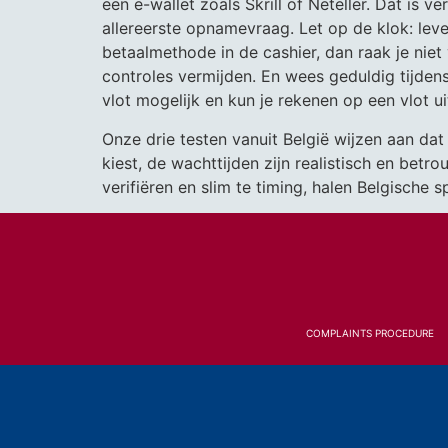
een e-wallet zoals Skrill of Neteller. Dat is ve
allereerste opnamevraag. Let op de klok: lev
betaalmethode in de cashier, dan raak je nie
controles vermijden. En wees geduldig tijdens
vlot mogelijk en kun je rekenen op een vlot ui
Onze drie testen vanuit België wijzen aan dat 
kiest, de wachttijden zijn realistisch en bet
verifiëren en slim te timing, halen Belgische s
COMPLAINTS PROCEDURE