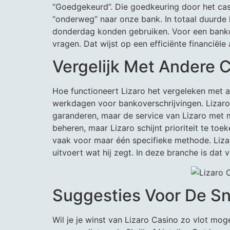
“Goedgekeurd”. Die goedkeuring door het cas
“onderweg” naar onze bank. In totaal duurde 
donderdag konden gebruiken. Voor een bankover
vragen. Dat wijst op een efficiënte financiële
Vergelijk Met Andere C
Hoe functioneert Lizaro het vergeleken met a
werkdagen voor bankoverschrijvingen. Lizaro h
garanderen, maar de service van Lizaro met 
beheren, maar Lizaro schijnt prioriteit te toe
vaak voor maar één specifieke methode. Lizar
uitvoert wat hij zegt. In deze branche is dat
Suggesties Voor De S
Wil je je winst van Lizaro Casino zo vlot mo