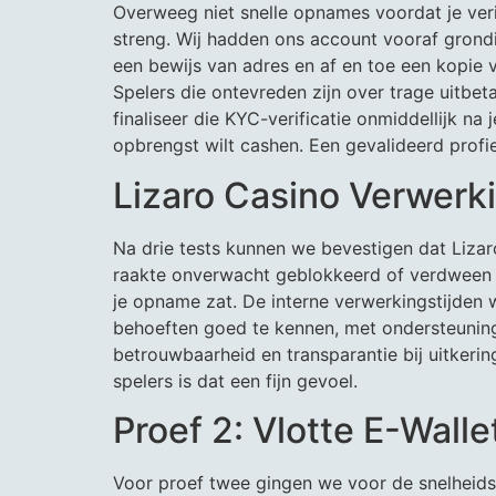
Overweeg niet snelle opnames voordat je verifi
streng. Wij hadden ons account vooraf grondig
een bewijs van adres en af en toe een kopie
Spelers die ontevreden zijn over trage uitbet
finaliseer die KYC-verificatie onmiddellijk n
opbrengst wilt cashen. Een gevalideerd profie
Lizaro Casino Verwerk
Na drie tests kunnen we bevestigen dat Liza
raakte onverwacht geblokkeerd of verdween s
je opname zat. De interne verwerkingstijden w
behoeften goed te kennen, met ondersteuning
betrouwbaarheid en transparantie bij uitkeri
spelers is dat een fijn gevoel.
Proef 2: Vlotte E-Wallet
Voor proef twee gingen we voor de snelheidsk