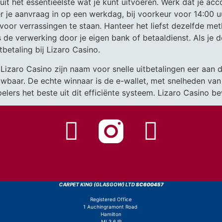
ruit het essentieelste wat je kunt uitvoeren. Werk dat je acco
er je aanvraag in op een werkdag, bij voorkeur voor 14:00 
t voor verrassingen te staan. Hanteer het liefst dezelfde m
 de verwerking door je eigen bank of betaaldienst. Als je 
tbetaling bij Lizaro Casino.
Lizaro Casino zijn naam voor snelle uitbetalingen eer aan do
rouwbaar. De echte winnaar is de e-wallet, met snelheden v
pelers het beste uit dit efficiënte systeem. Lizaro Casino be
CARPET KING (GLASGOW) LTD
SC600457
Registered Office
1 Auchingramont Road
Hamilton
ML3 6JP