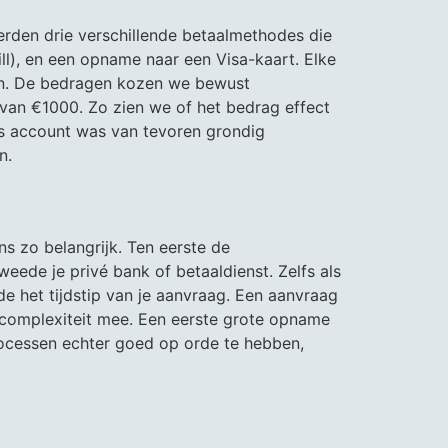
erden drie verschillende betaalmethodes die
ill), en een opname naar een Visa-kaart. Elke
n. De bedragen kozen we bewust
van €1000. Zo zien we of het bedrag effect
ns account was van tevoren grondig
n.
ns zo belangrijk. Ten eerste de
weede je privé bank of betaaldienst. Zelfs als
de het tijdstip van je aanvraag. Een aanvraag
 complexiteit mee. Een eerste grote opname
 processen echter goed op orde te hebben,