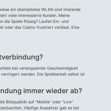
weise ein überlastetes WLAN sind imstande
iert viele interessierte Kunden. Meine
 die Spiele flüssig? Laufen Ein- und
 oder das Casino frustriert verlässt. Eine
etverbindung?
enfalls bei verlangsamter Geschwindigkeit
verringert werden. Die Spielbarkeit selbst ist
indung immer wieder ab?
die Bildqualität auf “Mobile” oder “Low”
 beobachten. Häufige Aussetzer gab es bei