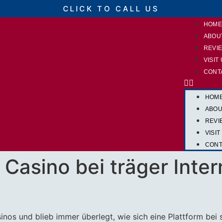
CLICK TO CALL US
HOM
ABOU
REVI
VISIT
CONT
HOM
ABOU
REVI
VISIT
CONT
 Casino bei träger Inte
asinos und blieb immer überlegt, wie sich eine Plattform bei