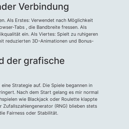
nder Verbindung
en. Als Erstes: Verwendet nach Möglichkeit
wser-Tabs , die Bandbreite fressen. Als
qualität ein. Als Viertes: Spielt zu ruhigeren
e mit reduzierten 3D-Animationen und Bonus-
d der grafische
 eine Strategie auf. Die Spiele begannen in
rringert. Nach dem Start gelang es mir normal
chspielen wie Blackjack oder Roulette klappte
r Zufallszahlengenerator (RNG) blieben stets
ie Fairness oder Stabilität.