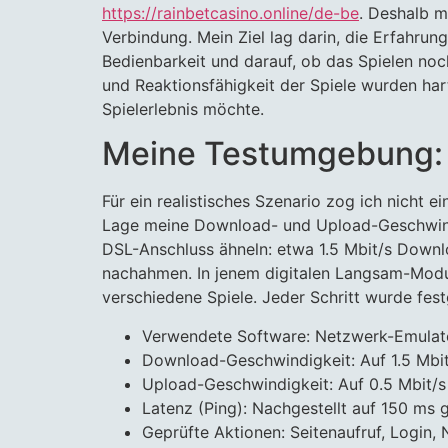
https://rainbetcasino.online/de-be
. Deshalb m
Verbindung. Mein Ziel lag darin, die Erfahrun
Bedienbarkeit und darauf, ob das Spielen noch
und Reaktionsfähigkeit der Spiele wurden harte
Spielerlebnis möchte.
Meine Testumgebung: W
Für ein realistisches Szenario zog ich nicht
Lage meine Download- und Upload-Geschwindig
DSL-Anschluss ähneln: etwa 1.5 Mbit/s Downl
nachahmen. In jenem digitalen Langsam-Modus 
verschiedene Spiele. Jeder Schritt wurde fes
Verwendete Software: Netzwerk-Emulato
Download-Geschwindigkeit: Auf 1.5 Mbit
Upload-Geschwindigkeit: Auf 0.5 Mbit/s
Latenz (Ping): Nachgestellt auf 150 ms g
Geprüfte Aktionen: Seitenaufruf, Login, 