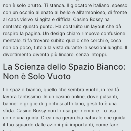
non è solo brutto. Ti stanca. Il giocatore italiano, spesso
con un occhio allenato al bello e all’armonioso, di fronte
al caos visivo si agita e diffida. Casino Bossy ha
centrato questo punto. Ha costruito un layout che dà
respiro la pagina. Un design chiaro rimuove confusione
mentale, ti fa trovare subito quello che cerchi e, cosa
non da poco, tutela la vista durante le sessioni lunghe. Il
divertimento diventa più lineare, senza intoppi.
La Scienza dello Spazio Bianco:
Non è Solo Vuoto
Lo spazio bianco, quello che sembra vuoto, in realtà
lavora tantissimo. In un casinò online, dove pulsanti,
banner e griglie di giochi si affollano, gestirlo è una
sfida. Casino Bossy non lo usa per riempire. Lo usa
come una guida. Crea una gerarchia naturale che guida
il tuo sguardo dalle azioni più importanti, come fare