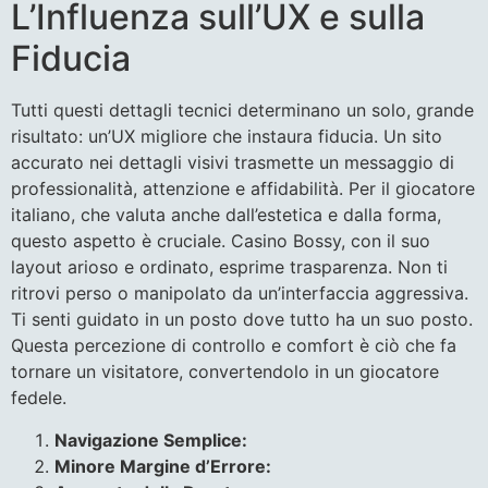
L’Influenza sull’UX e sulla
Fiducia
Tutti questi dettagli tecnici determinano un solo, grande
risultato: un’UX migliore che instaura fiducia. Un sito
accurato nei dettagli visivi trasmette un messaggio di
professionalità, attenzione e affidabilità. Per il giocatore
italiano, che valuta anche dall’estetica e dalla forma,
questo aspetto è cruciale. Casino Bossy, con il suo
layout arioso e ordinato, esprime trasparenza. Non ti
ritrovi perso o manipolato da un’interfaccia aggressiva.
Ti senti guidato in un posto dove tutto ha un suo posto.
Questa percezione di controllo e comfort è ciò che fa
tornare un visitatore, convertendolo in un giocatore
fedele.
Navigazione Semplice:
Minore Margine d’Errore: