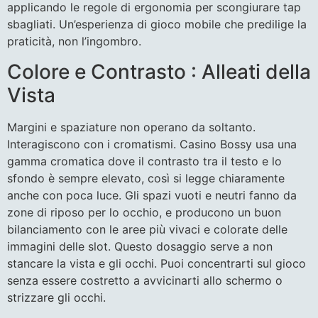
applicando le regole di ergonomia per scongiurare tap
sbagliati. Un’esperienza di gioco mobile che predilige la
praticità, non l’ingombro.
Colore e Contrasto : Alleati della
Vista
Margini e spaziature non operano da soltanto.
Interagiscono con i cromatismi. Casino Bossy usa una
gamma cromatica dove il contrasto tra il testo e lo
sfondo è sempre elevato, così si legge chiaramente
anche con poca luce. Gli spazi vuoti e neutri fanno da
zone di riposo per lo occhio, e producono un buon
bilanciamento con le aree più vivaci e colorate delle
immagini delle slot. Questo dosaggio serve a non
stancare la vista e gli occhi. Puoi concentrarti sul gioco
senza essere costretto a avvicinarti allo schermo o
strizzare gli occhi.