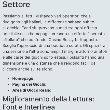
Settore
Passiamo ai fatti. Visitando vari operatori che si
rivolgono agli italiani, le differenze saltano subito
all’occhio. Tanti siti provano a mettere ogni offerta
possibile nella homepage, creando un effetto “mercato
affollato” che confonde. Casino Bossy fa l’opposto.
Sceglie l’approccio di una boutique curata. Gli spazi tra
una sezione e l’altra sono ampi. I margini attorno ai titoli
e alle carte dei giochi sono estesi. I pulsanti hanno una
dimensione e una distanza che li rendono facili da
cliccare anche sul telefono.
Homepage:
Pagina dei Giochi:
Area di Gioco Reale:
Miglioramento della Lettura:
Font e Interlinea