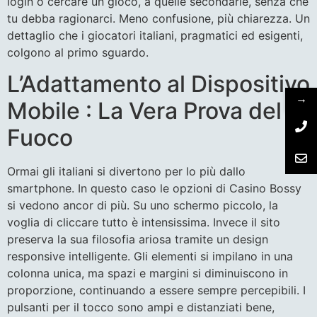
login o cercare un gioco, a quelle secondarie, senza che
tu debba ragionarci. Meno confusione, più chiarezza. Un
dettaglio che i giocatori italiani, pragmatici ed esigenti,
colgono al primo sguardo.
L’Adattamento al Dispositivo
→
Mobile : La Vera Prova del
Fuoco
Ormai gli italiani si divertono per lo più dallo
smartphone. In questo caso le opzioni di Casino Bossy
si vedono ancor di più. Su uno schermo piccolo, la
voglia di cliccare tutto è intensissima. Invece il sito
preserva la sua filosofia ariosa tramite un design
responsive intelligente. Gli elementi si impilano in una
colonna unica, ma spazi e margini si diminuiscono in
proporzione, continuando a essere sempre percepibili. I
pulsanti per il tocco sono ampi e distanziati bene,