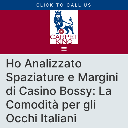
CLICK TO CALL US
Ho Analizzato
Spaziature e Margini
di Casino Bossy: La
Comodità per gli
Occhi Italiani