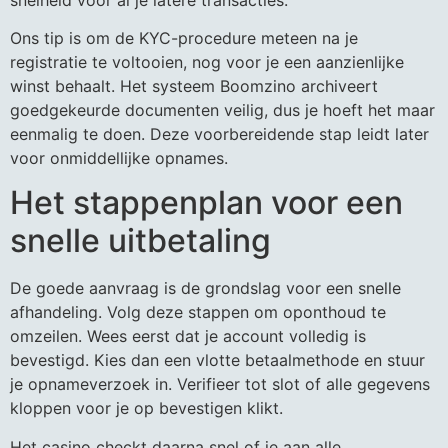
Ons tip is om de KYC-procedure meteen na je
registratie te voltooien, nog voor je een aanzienlijke
winst behaalt. Het systeem Boomzino archiveert
goedgekeurde documenten veilig, dus je hoeft het maar
eenmalig te doen. Deze voorbereidende stap leidt later
voor onmiddellijke opnames.
Het stappenplan voor een
snelle uitbetaling
De goede aanvraag is de grondslag voor een snelle
afhandeling. Volg deze stappen om oponthoud te
omzeilen. Wees eerst dat je account volledig is
bevestigd. Kies dan een vlotte betaalmethode en stuur
je opnameverzoek in. Verifieer tot slot of alle gegevens
kloppen voor je op bevestigen klikt.
Het casino checkt daarna snel of je aan alle