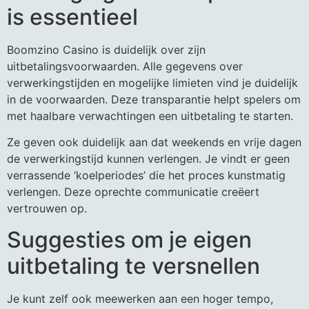
is essentieel
Boomzino Casino is duidelijk over zijn
uitbetalingsvoorwaarden. Alle gegevens over
verwerkingstijden en mogelijke limieten vind je duidelijk
in de voorwaarden. Deze transparantie helpt spelers om
met haalbare verwachtingen een uitbetaling te starten.
Ze geven ook duidelijk aan dat weekends en vrije dagen
de verwerkingstijd kunnen verlengen. Je vindt er geen
verrassende ‘koelperiodes’ die het proces kunstmatig
verlengen. Deze oprechte communicatie creëert
vertrouwen op.
Suggesties om je eigen
uitbetaling te versnellen
Je kunt zelf ook meewerken aan een hoger tempo,