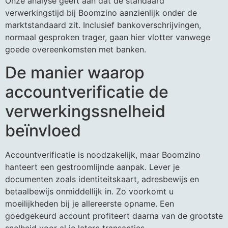
Onze analyse geeft aan dat de standaard
verwerkingstijd bij Boomzino aanzienlijk onder de
marktstandaard zit. Inclusief bankoverschrijvingen,
normaal gesproken trager, gaan hier vlotter vanwege
goede overeenkomsten met banken.
De manier waarop
accountverificatie de
verwerkingssnelheid
beïnvloed
Accountverificatie is noodzakelijk, maar Boomzino
hanteert een gestroomlijnde aanpak. Lever je
documenten zoals identiteitskaart, adresbewijs en
betaalbewijs onmiddellijk in. Zo voorkomt u
moeilijkheden bij je allereerste opname. Een
goedgekeurd account profiteert daarna van de grootste
snelheid voor al je latere transacties.