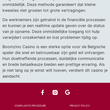
onmiddellijk. Deze methode garandeert dat kleine
kwesties niet groeien tot grote vertragingen.
De werknemers zijn getraind in de financiële processen
en kunnen je een realtime update geven over de status
van je opname. Deze onmiddellijke toegang tot hulp
verwijdert onzekerheid en lost problemen tijdig op.
Boomzino Casino is een sterke optie voor de Belgische
speler die snel en betrouwbaar zijn geld wil ontvangen.
Hun doeltreffende processen, duidelijke communicatie
en brede betaalkeuze bieden een prettige ervaring. Als
je niet lang op je winst wilt toeven, verdient dit casino je
aandacht.
COMPLAINTS PROCEDURE
PRIVACY POLICY