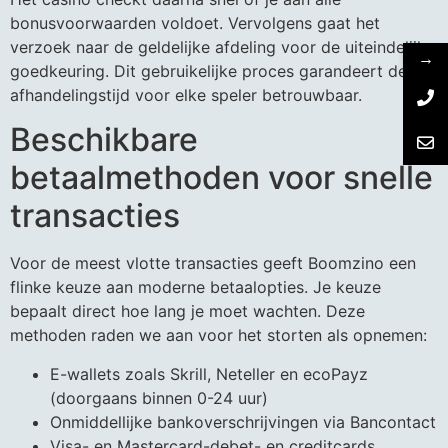
bonusvoorwaarden voldoet. Vervolgens gaat het
verzoek naar de geldelijke afdeling voor de uiteindelijke
→
goedkeuring. Dit gebruikelijke proces garandeert de
afhandelingstijd voor elke speler betrouwbaar.
Beschikbare
betaalmethoden voor snelle
transacties
Voor de meest vlotte transacties geeft Boomzino een
flinke keuze aan moderne betaalopties. Je keuze
bepaalt direct hoe lang je moet wachten. Deze
methoden raden we aan voor het storten als opnemen:
E-wallets zoals Skrill, Neteller en ecoPayz
(doorgaans binnen 0-24 uur)
Onmiddellijke bankoverschrijvingen via Bancontact
Visa- en Mastercard-debet- en creditcards