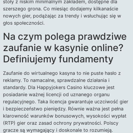
stoły z niskim minimalnym zakładem, dostępne dla
szerszego grona. Co miesiąc dodajemy kilkanaście
nowych gier, podążając za trendy i wsłuchując się w
głos społeczności.
Na czym polega prawdziwe
zaufanie w kasynie online?
Definiujemy fundamenty
Zaufanie do wirtualnego kasyna to nie puste hasło z
reklamy. To namacalne, sprawdzalne działania i
standardy. Dla Happyjokers Casino kluczowe jest
posiadanie ważnej licencji od uznanego organu
regulacyjnego. Taka licencja gwarantuje uczciwość gier
i bezpieczeństwo pieniędzy. Równie ważna jest pełna
klarowność warunków bonusowych, wysokości wypłat
(RTP) gier oraz zasad ochrony prywatności. Polscy
gracze są wymagający i doskonale to rozumieją.