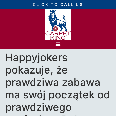
CLICK TO CALL US
Happyjokers
pokazuje, że
prawdziwa zabawa
ma swój początek od
prawdziwego