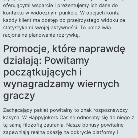
oferującymi wsparcie i prezentujemy ich dane do
kontaktu w widocznym punkcie. W opcjach konta
każdy klient ma dostęp do przejrzystego widoku ze
statystykami swojej aktywności. To umożliwia
racjonalne planowanie rozrywką.
Promocje, które naprawdę
działają: Powitamy
początkujących i
wynagradzamy wiernych
graczy
Zachęcający pakiet powitalny to znak rozpoznawczy
kasyna. W Happyjokers Casino odnosimy się do niego z
tą samą filozofią zaufania. Nasze bonusy powitalne
zapewniają realną okazję na odkrycie platformy i