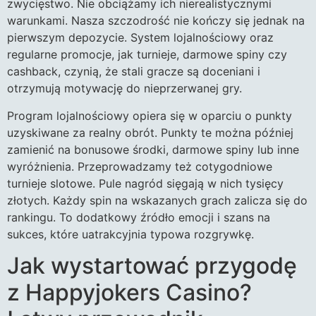
zwycięstwo. Nie obciążamy ich nierealistycznymi
warunkami. Nasza szczodrość nie kończy się jednak na
pierwszym depozycie. System lojalnościowy oraz
regularne promocje, jak turnieje, darmowe spiny czy
cashback, czynią, że stali gracze są doceniani i
otrzymują motywację do nieprzerwanej gry.
Program lojalnościowy opiera się w oparciu o punkty
uzyskiwane za realny obrót. Punkty te można później
zamienić na bonusowe środki, darmowe spiny lub inne
wyróżnienia. Przeprowadzamy też cotygodniowe
turnieje slotowe. Pule nagród sięgają w nich tysięcy
złotych. Każdy spin na wskazanych grach zalicza się do
rankingu. To dodatkowy źródło emocji i szans na
sukces, które uatrakcyjnia typowa rozgrywkę.
Jak wystartować przygodę
z Happyjokers Casino?