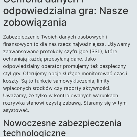
odpowiedzialna gra: Nasze
zobowiązania
Zabezpieczenie Twoich danych osobowych i
finansowych to dla nas rzecz najważniejsza. Używamy
zaawansowane protokoły szyfrujące (SSL), które
ochraniają każdą przesyłaną dane. Jako
odpowiedzialny operator promujemy też bezpieczny
styl gry. Oferujemy opcje służące monitorować czas i
koszty. Są to funkcje samowykluczenia, limity
wpłaconych środków czy raporty aktywności.
Uważamy, że tylko w kontrolowanych warunkach
rozrywka stanowi czystą zabawą. Staramy się w tym
asystować.
Nowoczesne zabezpieczenia
technologiczne