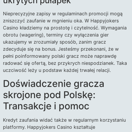
ukrytych pułapek
Nieprecyzyjne zapisy w regulaminach promocji mogą
zniszczyć zaufanie w mgnieniu oka. W Happyjokers
Casino kładziemy na prostotę i czytelność. Wymagania
obrotu (wagering), terminy czy wyłączenia gier
ukazujemy w zrozumiały sposób, zanim gracz
zdecyduje się na bonus. Jesteśmy przekonani, że w
pełni poinformowany polski gracz może naprawdę
radować się ofertą, bez przykrych niespodzianek. Taka
uczciwość leży u podstaw każdej trwałej relacji.
Doświadczenie gracza
skrojone pod Polskę:
Transakcje i pomoc
Kredyt zaufania widać także w regularnym korzystaniu
platformy. Happyjokers Casino kształtuje