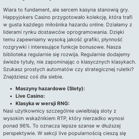
Wiara to fundament, ale sercem kasyna stanowią gry.
Happyjokers Casino przygotowało kolekcję, która trafi
w gusta każdego miłośnika hazardu online. Działamy z
liderami rynku dostawców oprogramowania. Dzięki
temu zapewniamy wysoką jakość grafiki, płynność
rozgrywki i interesujące funkcje bonusowe. Nasza
biblioteka regularnie się rozwija. Regularnie dodajemy
świeże tytuły, nie zapominając o klasycznych klasykach.
Szukasz prostych automatów czy strategicznej ruletki?
Znajdziesz coś dla siebie.
Maszyny hazardowe (Sloty):
Live Casino:
Klasyka w wersji RNG:
Nasi użytkownicy szczególnie uwielbiają sloty z
wysokim wskaźnikiem RTP, który nierzadko wynosi
ponad 96%. To oznacza lepsze szanse w dłuższej
perspektywie. W sekcji live popularnością cieszą się