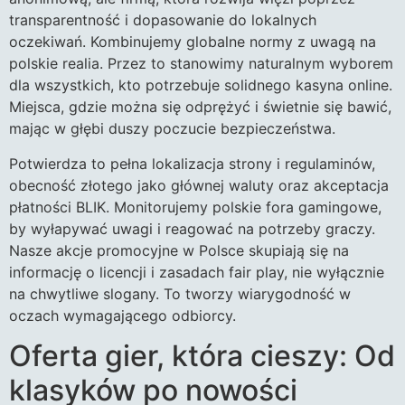
transparentność i dopasowanie do lokalnych
oczekiwań. Kombinujemy globalne normy z uwagą na
polskie realia. Przez to stanowimy naturalnym wyborem
dla wszystkich, kto potrzebuje solidnego kasyna online.
Miejsca, gdzie można się odprężyć i świetnie się bawić,
mając w głębi duszy poczucie bezpieczeństwa.
Potwierdza to pełna lokalizacja strony i regulaminów,
obecność złotego jako głównej waluty oraz akceptacja
płatności BLIK. Monitorujemy polskie fora gamingowe,
by wyłapywać uwagi i reagować na potrzeby graczy.
Nasze akcje promocyjne w Polsce skupiają się na
informację o licencji i zasadach fair play, nie wyłącznie
na chwytliwe slogany. To tworzy wiarygodność w
oczach wymagającego odbiorcy.
Oferta gier, która cieszy: Od
klasyków po nowości