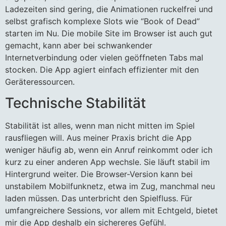
Ladezeiten sind gering, die Animationen ruckelfrei und
selbst grafisch komplexe Slots wie “Book of Dead”
starten im Nu. Die mobile Site im Browser ist auch gut
gemacht, kann aber bei schwankender
Internetverbindung oder vielen geöffneten Tabs mal
stocken. Die App agiert einfach effizienter mit den
Geräteressourcen.
Technische Stabilität
Stabilität ist alles, wenn man nicht mitten im Spiel
rausfliegen will. Aus meiner Praxis bricht die App
weniger häufig ab, wenn ein Anruf reinkommt oder ich
kurz zu einer anderen App wechsle. Sie läuft stabil im
Hintergrund weiter. Die Browser-Version kann bei
unstabilem Mobilfunknetz, etwa im Zug, manchmal neu
laden müssen. Das unterbricht den Spielfluss. Für
umfangreichere Sessions, vor allem mit Echtgeld, bietet
mir die App deshalb ein sichereres Gefühl.