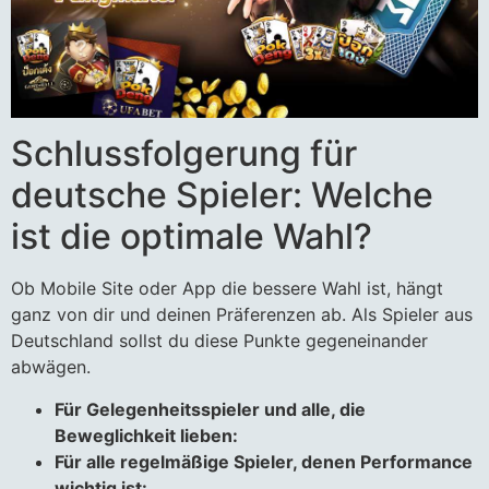
Schlussfolgerung für
deutsche Spieler: Welche
ist die optimale Wahl?
Ob Mobile Site oder App die bessere Wahl ist, hängt
ganz von dir und deinen Präferenzen ab. Als Spieler aus
Deutschland sollst du diese Punkte gegeneinander
abwägen.
Für Gelegenheitsspieler und alle, die
Beweglichkeit lieben:
Für alle regelmäßige Spieler, denen Performance
wichtig ist: