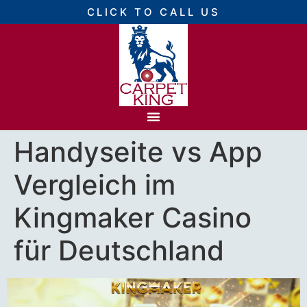
CLICK TO CALL US
Handyseite vs App
Vergleich im
Kingmaker Casino
für Deutschland