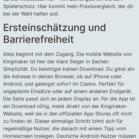
Spielerschutz. Hier kommt mein Praxisvergleich, der dir
bei der Wahl helfen soll.
Ersteinschätzung und
Barrierefreiheit
Alles beginnt mit dem Zugang. Die mobile Website von
Kingmaker ist hier der klare Sieger in Sachen
Simplizität. Du benötigst keinen Download. Du gibst ein
die Adresse in deinen Browser, ob auf iPhone oder
Android, und gelangst sofort im Casino. Perfekt für
ungeplante Einsätze oder auf einem anderen Endgerät.
Die Seite passt sich an jedem Display an. Für die App ist
ein Download nötig, meist direkt von der Kingmaker-
Website, weil sie in den offiziellen App-Stores oft nicht
zu finden ist. Dieser einmalige Schritt lohnt sich für
regelmäßige Nutzer, die danach mit einem Tipp vom
Homescreen loslegen. Deutsche Android-Nutzer müssen