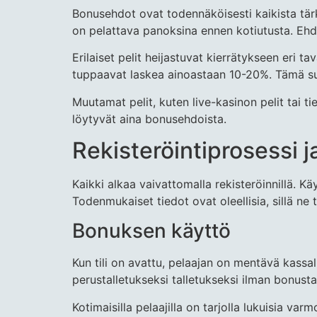
Bonusehdot ovat todennäköisesti kaikista tär
on pelattava panoksina ennen kotiutusta. Ehd
Erilaiset pelit heijastuvat kierrätykseen eri t
tuppaavat laskea ainoastaan 10-20%. Tämä su
Muutamat pelit, kuten live-kasinon pelit tai t
löytyvät aina bonusehdoista.
Rekisteröintiprosessi 
Kaikki alkaa vaivattomalla rekisteröinnillä. K
Todenmukaiset tiedot ovat oleellisia, sillä
Bonuksen käyttö
Kun tili on avattu, pelaajan on mentävä kassall
perustalletukseksi talletukseksi ilman bonust
Kotimaisilla pelaajilla on tarjolla lukuisia v