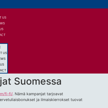
E
T US
EWS
 US
ACT
E
T US
EWS
 US
ACT
njat Suomessa
m/fi-fi/
. Nämä kampanjat tarjoavat
Tervetuliaisbonukset ja ilmaiskierrokset tuovat