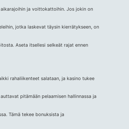
aikarajoihin ja voittokattoihin. Jos jokin on
leihin, jotka laskevat täysin kierrätykseen, on
tosta. Aseta itsellesi selkeät rajat ennen
ikki rahaliikenteet salataan, ja kasino tukee
ot auttavat pitämään pelaamisen hallinnassa ja
essa. Tämä tekee bonuksista ja