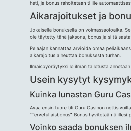
heti, ja bonus rahoitetaan tilille automaattisest
Aikarajoitukset ja bo
Jokaisella bonuksella on voimassaoloaika. Se 
ole täytetty tänä jaksona, bonus ja siitä saatav
Pelaajan kannattaa arvioida omaa peliaikaansa
aikarajoitus aiheuttaa bonuksesta turhan.
Ilmaispyöräytyksille ilman talletusta annetaan
Usein kysytyt kysymy
Kuinka lunastan Guru Cas
Avaa ensin tuore tili Guru Casinon nettisivuil
“Tervetuliaisbonus”. Bonus hyvitetään tilillesi
Voinko saada bonuksen il