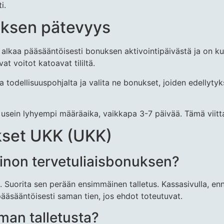
i.
nuksen pätevyys
alkaa pääsääntöisesti bonuksen aktivointipäivästä ja on ku
at voitot katoavat tililtä.
 todellisuuspohjalta ja valita ne bonukset, joiden edellytyk
 usein lyhyempi määräaika, vaikkapa 3-7 päivää. Tämä viittaa
kset UKK (UKK)
inon tervetuliaisbonuksen?
la. Suorita sen perään ensimmäinen talletus. Kassasivulla, e
 pääsääntöisesti saman tien, jos ehdot toteutuvat.
man talletusta?