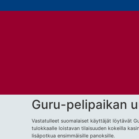
Guru-pelipaikan 
Vastatulleet suomalaiset käyttäjät löytävät G
tulokkaalle loistavan tilaisuuden kokeilla kas
lisäpotkua ensimmäisille panoksille.