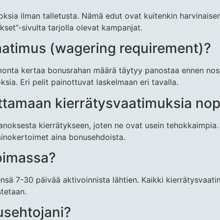
rroksia ilman talletusta. Nämä edut ovat kuitenkin harvinaise
kset”-sivulta tarjolla olevat kampanjat.
vaatimus (wagering requirement)?
 monta kertaa bonusrahan määrä täytyy panostaa ennen no
ia. Eri pelit painottuvat laskelmaan eri tavalla.
uttamaan kierrätysvaatimuksia nop
anoksesta kierrätykseen, joten ne ovat usein tehokkaimpia.
ainokertoimet aina bonusehdoista.
oimassa?
nsä 7-30 päivää aktivoinnista lähtien. Kaikki kierrätysvaat
stetaan.
usehtojani?