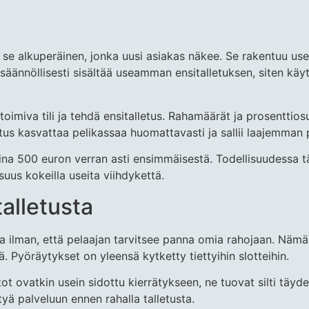
i se alkuperäinen, jonka uusi asiakas näkee. Se rakentuu use
 säännöllisesti sisältää useamman ensitalletuksen, siten kä
imiva tili ja tehdä ensitalletus. Rahamäärät ja prosenttiosu
tus kasvattaa pelikassaa huomattavasti ja sallii laajemman p
aina 500 euron verran asti ensimmäisestä. Todellisuudessa 
uus kokeilla useita viihdykettä.
talletusta
sia ilman, että pelaajan tarvitsee panna omia rahojaan. Nämä
. Pyöräytykset on yleensä kytketty tiettyihin slotteihin.
ot ovatkin usein sidottu kierrätykseen, ne tuovat silti täyde
tyä palveluun ennen rahalla talletusta.