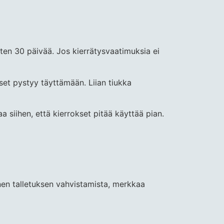
ten 30 päivää. Jos kierrätysvaatimuksia ei
set pystyy täyttämään. Liian tiukka
 siihen, että kierrokset pitää käyttää pian.
nnen talletuksen vahvistamista, merkkaa