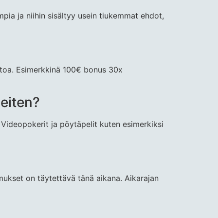
mpia ja niihin sisältyy usein tiukemmat ehdot,
stoa. Esimerkkinä 100€ bonus 30x
eiten?
 Videopokerit ja pöytäpelit kuten esimerkiksi
imukset on täytettävä tänä aikana. Aikarajan