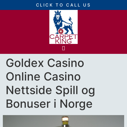
CLICK TO CALL US
ABOUT US
Goldex Casino
Online Casino
Nettside Spill og
Bonuser i Norge