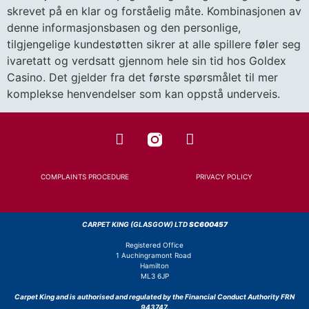
skrevet på en klar og forståelig måte. Kombinasjonen av
denne informasjonsbasen og den personlige,
tilgjengelige kundestøtten sikrer at alle spillere føler seg
ivaretatt og verdsatt gjennom hele sin tid hos Goldex
Casino. Det gjelder fra det første spørsmålet til mer
komplekse henvendelser som kan oppstå underveis.
COMPLAINTS PROCEDURE
PRIVACY POLICY
CARPET KING (GLASGOW) LTD
SC600457
Registered Office
1 Auchingramont Road
Hamilton
ML3 6JP
Carpet King and is authorised and regulated by the Financial Conduct Authority FRN
943747.