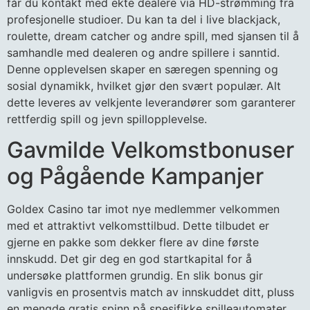
får du kontakt med ekte dealere via HD-strømming fra
profesjonelle studioer. Du kan ta del i live blackjack,
roulette, dream catcher og andre spill, med sjansen til å
samhandle med dealeren og andre spillere i sanntid.
Denne opplevelsen skaper en særegen spenning og
sosial dynamikk, hvilket gjør den svært populær. Alt
dette leveres av velkjente leverandører som garanterer
rettferdig spill og jevn spillopplevelse.
Gavmilde Velkomstbonuser
og Pågående Kampanjer
Goldex Casino tar imot nye medlemmer velkommen
med et attraktivt velkomsttilbud. Dette tilbudet er
gjerne en pakke som dekker flere av dine første
innskudd. Det gir deg en god startkapital for å
undersøke plattformen grundig. En slik bonus gir
vanligvis en prosentvis match av innskuddet ditt, pluss
en mengde gratis spinn på spesifikke spilleautomater.