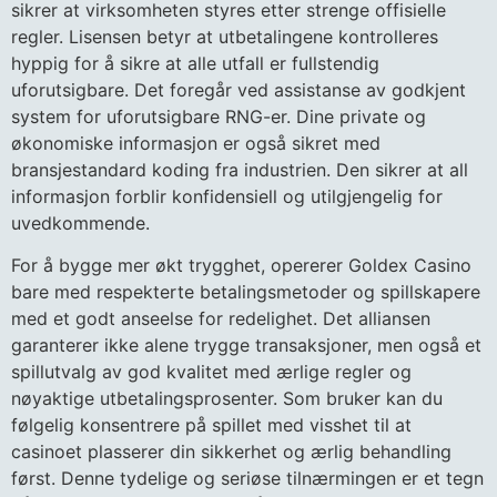
sikrer at virksomheten styres etter strenge offisielle
regler. Lisensen betyr at utbetalingene kontrolleres
hyppig for å sikre at alle utfall er fullstendig
uforutsigbare. Det foregår ved assistanse av godkjent
system for uforutsigbare RNG-er. Dine private og
økonomiske informasjon er også sikret med
bransjestandard koding fra industrien. Den sikrer at all
informasjon forblir konfidensiell og utilgjengelig for
uvedkommende.
For å bygge mer økt trygghet, opererer Goldex Casino
bare med respekterte betalingsmetoder og spillskapere
med et godt anseelse for redelighet. Det alliansen
garanterer ikke alene trygge transaksjoner, men også et
spillutvalg av god kvalitet med ærlige regler og
nøyaktige utbetalingsprosenter. Som bruker kan du
følgelig konsentrere på spillet med visshet til at
casinoet plasserer din sikkerhet og ærlig behandling
først. Denne tydelige og seriøse tilnærmingen er et tegn