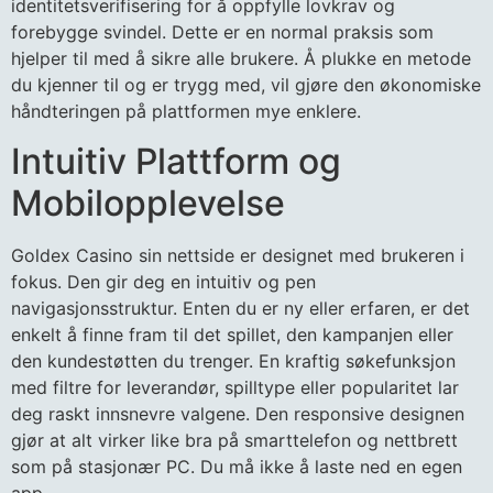
identitetsverifisering for å oppfylle lovkrav og
forebygge svindel. Dette er en normal praksis som
hjelper til med å sikre alle brukere. Å plukke en metode
du kjenner til og er trygg med, vil gjøre den økonomiske
håndteringen på plattformen mye enklere.
Intuitiv Plattform og
Mobilopplevelse
Goldex Casino sin nettside er designet med brukeren i
fokus. Den gir deg en intuitiv og pen
navigasjonsstruktur. Enten du er ny eller erfaren, er det
enkelt å finne fram til det spillet, den kampanjen eller
den kundestøtten du trenger. En kraftig søkefunksjon
med filtre for leverandør, spilltype eller popularitet lar
deg raskt innsnevre valgene. Den responsive designen
gjør at alt virker like bra på smarttelefon og nettbrett
som på stasjonær PC. Du må ikke å laste ned en egen
app.