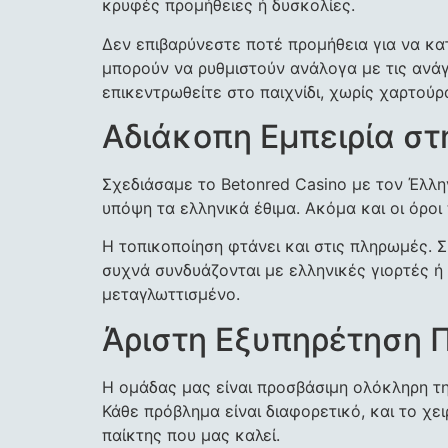
κρυφές προμήθειες ή δυσκολίες.
Δεν επιβαρύνεστε ποτέ προμήθεια για να κα
μπορούν να ρυθμιστούν ανάλογα με τις ανάγ
επικεντρωθείτε στο παιχνίδι, χωρίς χαρτούρ
Αδιάκοπη Εμπειρία σ
Σχεδιάσαμε το Betonred Casino με τον Έλλ
υπόψη τα ελληνικά έθιμα. Ακόμα και οι όροι
Η τοπικοποίηση φτάνει και στις πληρωμές. 
συχνά συνδυάζονται με ελληνικές γιορτές ή 
μεταγλωττισμένο.
Άριστη Εξυπηρέτηση 
Η ομάδας μας είναι προσβάσιμη ολόκληρη τη 
Κάθε πρόβλημα είναι διαφορετικό, και το χει
παίκτης που μας καλεί.