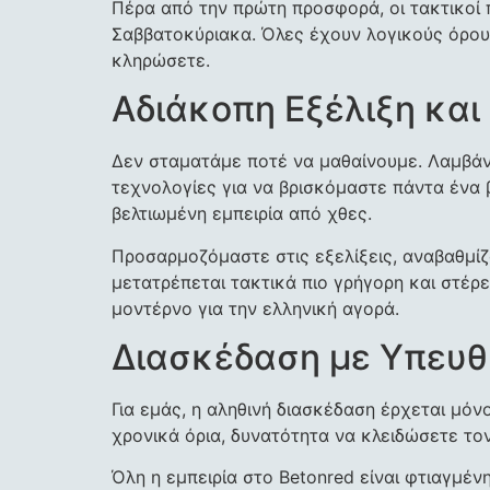
Πέρα από την πρώτη προσφορά, οι τακτικοί π
Σαββατοκύριακα. Όλες έχουν λογικούς όρου
κληρώσετε.
Αδιάκοπη Εξέλιξη και
Δεν σταματάμε ποτέ να μαθαίνουμε. Λαμβάν
τεχνολογίες για να βρισκόμαστε πάντα ένα
βελτιωμένη εμπειρία από χθες.
Προσαρμοζόμαστε στις εξελίξεις, αναβαθμίζ
μετατρέπεται τακτικά πιο γρήγορη και στέρε
μοντέρνο για την ελληνική αγορά.
Διασκέδαση με Υπευθ
Για εμάς, η αληθινή διασκέδαση έρχεται μόν
χρονικά όρια, δυνατότητα να κλειδώσετε τ
Όλη η εμπειρία στο Betonred είναι φτιαγμέν