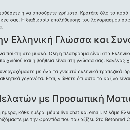
ταθέσετε ή να αποσύρετε χρήματα. Κρατάτε όλο το ποσό 
κες σας. Η διαδικασία επαλήθευσης του λογαριασμού σας
α.
την Ελληνική Γλώσσα και Συ
ηνα παίκτη στο μυαλό. Όλη η πλατφόρμα είναι στα Ελλην
 παιχνιδιού και η βοήθεια είναι στη γλώσσα σας. Κανένας
Συνεργαζόμαστε με όλα τα γνωστά ελληνικά τραπεζικά ιδρ
αθλητικά γεγονότα. Έτσι, νιώθετε ότι αυτό το καζίνο είνα
Πελατών με Προσωπική Ματι
ημέρα, κάθε ημέρα, μέσω live chat και email. Μιλάμε Ελλ
ριζόμαστε με την φροντίδα που του αξίζει. Στο Betonred C