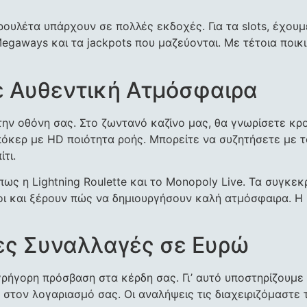
 ρουλέτα υπάρχουν σε πολλές εκδοχές. Για τα slots, έχου
gaways και τα jackpots που μαζεύονται. Με τέτοια ποικι
ε Αυθεντική Ατμόσφαιρα
ην οθόνη σας. Στο ζωντανό καζίνο μας, θα γνωρίσετε κρ
κερ με HD ποιότητα ροής. Μπορείτε να συζητήσετε με τον
τι.
πως η Lightning Roulette και το Monopoly Live. Τα συγκεκ
ένοι και ξέρουν πώς να δημιουργήσουν καλή ατμόσφαιρα. Η
ες Συναλλαγές σε Ευρώ
γρήγορη πρόσβαση στα κέρδη σας. Γι’ αυτό υποστηρίζουμε 
στον λογαριασμό σας. Οι αναλήψεις τις διαχειριζόμαστε 