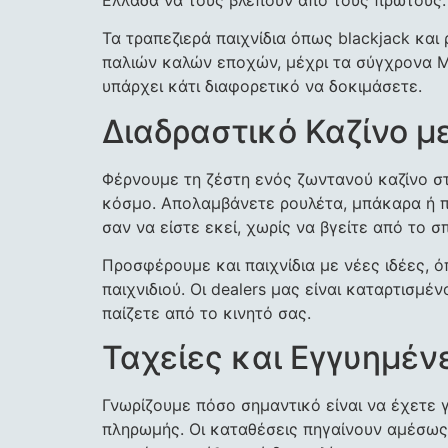
Τα τραπεζιερά παιχνίδια όπως blackjack και
παλιών καλών εποχών, μέχρι τα σύγχρονα Me
υπάρχει κάτι διαφορετικό να δοκιμάσετε.
Διαδραστικό Καζίνο μ
Φέρνουμε τη ζέστη ενός ζωντανού καζίνο στ
κόσμο. Απολαμβάνετε ρουλέτα, μπάκαρα ή πό
σαν να είστε εκεί, χωρίς να βγείτε από το σπί
Προσφέρουμε και παιχνίδια με νέες ιδέες, ό
παιχνιδιού. Οι dealers μας είναι καταρτισμ
παίζετε από το κινητό σας.
Ταχείες και Εγγυημέν
Γνωρίζουμε πόσο σημαντικό είναι να έχετε 
πληρωμής. Οι καταθέσεις πηγαίνουν αμέσως 