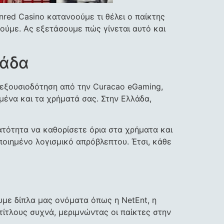
nred Casino κατανοούμε τι θέλει ο παίκτης
βούμε. Ας εξετάσουμε πώς γίνεται αυτό και
λάδα
ε εξουσιοδότηση από την Curacao eGaming,
ένα και τα χρήματά σας. Στην Ελλάδα,
ατότητα να καθορίσετε όρια στα χρήματα και
ποιημένο λογισμικό απρόβλεπτου. Έτσι, κάθε
υμε δίπλα μας ονόματα όπως η NetEnt, η
 τίτλους συχνά, μεριμνώντας οι παίκτες στην