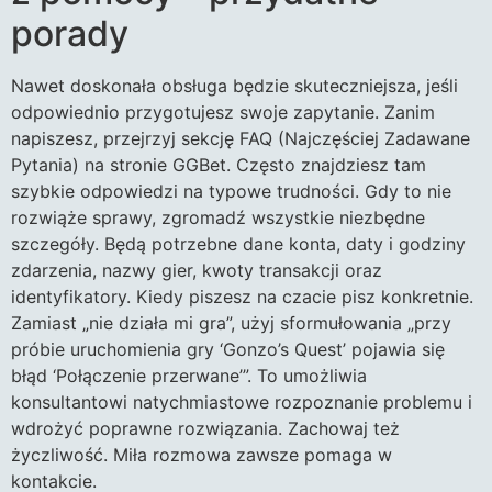
porady
Nawet doskonała obsługa będzie skuteczniejsza, jeśli
odpowiednio przygotujesz swoje zapytanie. Zanim
napiszesz, przejrzyj sekcję FAQ (Najczęściej Zadawane
Pytania) na stronie GGBet. Często znajdziesz tam
szybkie odpowiedzi na typowe trudności. Gdy to nie
rozwiąże sprawy, zgromadź wszystkie niezbędne
szczegóły. Będą potrzebne dane konta, daty i godziny
zdarzenia, nazwy gier, kwoty transakcji oraz
identyfikatory. Kiedy piszesz na czacie pisz konkretnie.
Zamiast „nie działa mi gra”, użyj sformułowania „przy
próbie uruchomienia gry ‘Gonzo’s Quest’ pojawia się
błąd ‘Połączenie przerwane’”. To umożliwia
konsultantowi natychmiastowe rozpoznanie problemu i
wdrożyć poprawne rozwiązania. Zachowaj też
życzliwość. Miła rozmowa zawsze pomaga w
kontakcie.