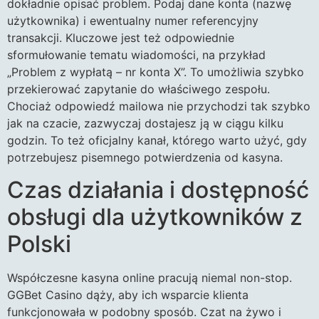
dokładnie opisać problem. Podaj dane konta (nazwę
użytkownika) i ewentualny numer referencyjny
transakcji. Kluczowe jest też odpowiednie
sformułowanie tematu wiadomości, na przykład
„Problem z wypłatą – nr konta X”. To umożliwia szybko
przekierować zapytanie do właściwego zespołu.
Chociaż odpowiedź mailowa nie przychodzi tak szybko
jak na czacie, zazwyczaj dostajesz ją w ciągu kilku
godzin. To też oficjalny kanał, którego warto użyć, gdy
potrzebujesz pisemnego potwierdzenia od kasyna.
Czas działania i dostępność
obsługi dla użytkowników z
Polski
Współczesne kasyna online pracują niemal non-stop.
GGBet Casino dąży, aby ich wsparcie klienta
funkcjonowała w podobny sposób. Czat na żywo i