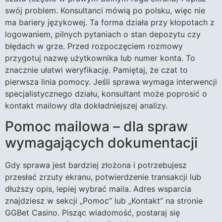
swój problem. Konsultanci mówią po polsku, więc nie
ma bariery językowej. Ta forma działa przy kłopotach z
logowaniem, pilnych pytaniach o stan depozytu czy
błędach w grze. Przed rozpoczęciem rozmowy
przygotuj nazwę użytkownika lub numer konta. To
znacznie ułatwi weryfikację. Pamiętaj, że czat to
pierwsza linia pomocy. Jeśli sprawa wymaga interwencji
specjalistycznego działu, konsultant może poprosić o
kontakt mailowy dla dokładniejszej analizy.
Pomoc mailowa – dla spraw
wymagających dokumentacji
Gdy sprawa jest bardziej złożona i potrzebujesz
przesłać zrzuty ekranu, potwierdzenie transakcji lub
dłuższy opis, lepiej wybrać maila. Adres wsparcia
znajdziesz w sekcji „Pomoc” lub „Kontakt” na stronie
GGBet Casino. Pisząc wiadomość, postaraj się