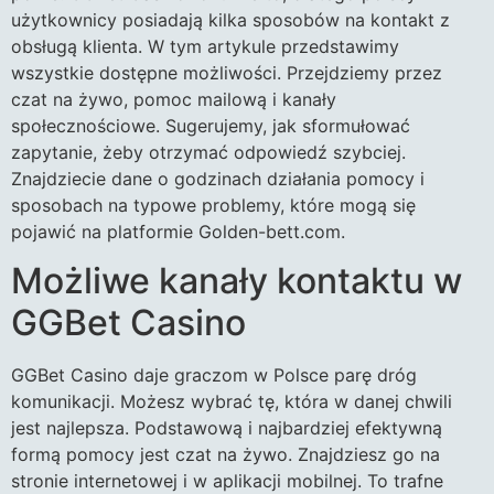
użytkownicy posiadają kilka sposobów na kontakt z
obsługą klienta. W tym artykule przedstawimy
wszystkie dostępne możliwości. Przejdziemy przez
czat na żywo, pomoc mailową i kanały
społecznościowe. Sugerujemy, jak sformułować
zapytanie, żeby otrzymać odpowiedź szybciej.
Znajdziecie dane o godzinach działania pomocy i
sposobach na typowe problemy, które mogą się
pojawić na platformie Golden-bett.com.
Możliwe kanały kontaktu w
GGBet Casino
GGBet Casino daje graczom w Polsce parę dróg
komunikacji. Możesz wybrać tę, która w danej chwili
jest najlepsza. Podstawową i najbardziej efektywną
formą pomocy jest czat na żywo. Znajdziesz go na
stronie internetowej i w aplikacji mobilnej. To trafne