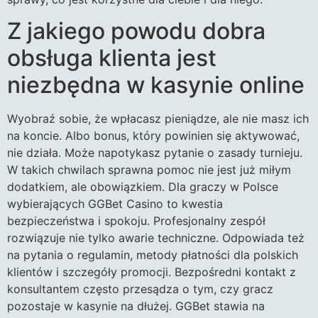
Z jakiego powodu dobra
obsługa klienta jest
niezbędna w kasynie online
Wyobraź sobie, że wpłacasz pieniądze, ale nie masz ich
na koncie. Albo bonus, który powinien się aktywować,
nie działa. Może napotykasz pytanie o zasady turnieju.
W takich chwilach sprawna pomoc nie jest już miłym
dodatkiem, ale obowiązkiem. Dla graczy w Polsce
wybierających GGBet Casino to kwestia
bezpieczeństwa i spokoju. Profesjonalny zespół
rozwiązuje nie tylko awarie techniczne. Odpowiada też
na pytania o regulamin, metody płatności dla polskich
klientów i szczegóły promocji. Bezpośredni kontakt z
konsultantem często przesądza o tym, czy gracz
pozostaje w kasynie na dłużej. GGBet stawia na