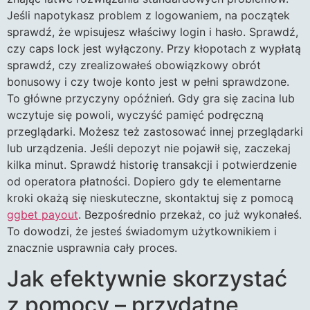
Jeśli napotykasz problem z logowaniem, na początek
sprawdź, że wpisujesz właściwy login i hasło. Sprawdź,
czy caps lock jest wyłączony. Przy kłopotach z wypłatą
sprawdź, czy zrealizowałeś obowiązkowy obrót
bonusowy i czy twoje konto jest w pełni sprawdzone.
To główne przyczyny opóźnień. Gdy gra się zacina lub
wczytuje się powoli, wyczyść pamięć podręczną
przeglądarki. Możesz też zastosować innej przeglądarki
lub urządzenia. Jeśli depozyt nie pojawił się, zaczekaj
kilka minut. Sprawdź historię transakcji i potwierdzenie
od operatora płatności. Dopiero gdy te elementarne
kroki okażą się nieskuteczne, skontaktuj się z pomocą
ggbet payout
. Bezpośrednio przekaż, co już wykonałeś.
To dowodzi, że jesteś świadomym użytkownikiem i
znacznie usprawnia cały proces.
Jak efektywnie skorzystać
z pomocy – przydatne