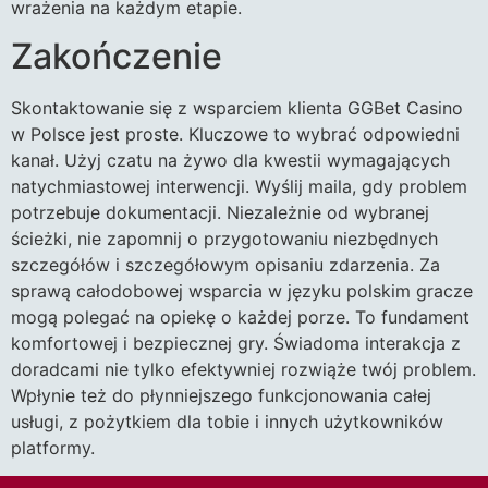
wrażenia na każdym etapie.
Zakończenie
Skontaktowanie się z wsparciem klienta GGBet Casino
w Polsce jest proste. Kluczowe to wybrać odpowiedni
kanał. Użyj czatu na żywo dla kwestii wymagających
natychmiastowej interwencji. Wyślij maila, gdy problem
potrzebuje dokumentacji. Niezależnie od wybranej
ścieżki, nie zapomnij o przygotowaniu niezbędnych
szczegółów i szczegółowym opisaniu zdarzenia. Za
sprawą całodobowej wsparcia w języku polskim gracze
mogą polegać na opiekę o każdej porze. To fundament
komfortowej i bezpiecznej gry. Świadoma interakcja z
doradcami nie tylko efektywniej rozwiąże twój problem.
Wpłynie też do płynniejszego funkcjonowania całej
usługi, z pożytkiem dla tobie i innych użytkowników
platformy.