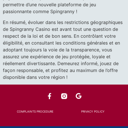
permettre d’une nouvelle plateforme de jeu
passionnante comme Spingranny !
En résumé, évoluer dans les restrictions géographiques
de Spingranny Casino est avant tout une question de
respect de la loi et de bon sens. En contrôlant votre
éligibilité, en consultant les conditions générales et en
adoptant toujours la voie de la transparence, vous
assurez une expérience de jeu protégée, loyale et
réellement divertissante. Demeurez informé, jouez de
façon responsable, et profitez au maximum de l’offre
disponible dans votre région !
COMPLAINTS PROCEDURE
PRIVACY POLICY