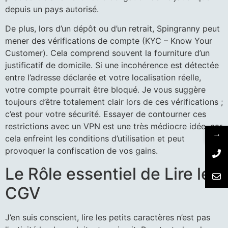
depuis un pays autorisé.
De plus, lors d’un dépôt ou d’un retrait, Spingranny peut
mener des vérifications de compte (KYC – Know Your
Customer). Cela comprend souvent la fourniture d’un
justificatif de domicile. Si une incohérence est détectée
entre l’adresse déclarée et votre localisation réelle,
votre compte pourrait être bloqué. Je vous suggère
toujours d’être totalement clair lors de ces vérifications ;
c’est pour votre sécurité. Essayer de contourner ces
restrictions avec un VPN est une très médiocre idée, car
→
cela enfreint les conditions d’utilisation et peut
provoquer la confiscation de vos gains.
Le Rôle essentiel de Lire les
CGV
J’en suis conscient, lire les petits caractères n’est pas