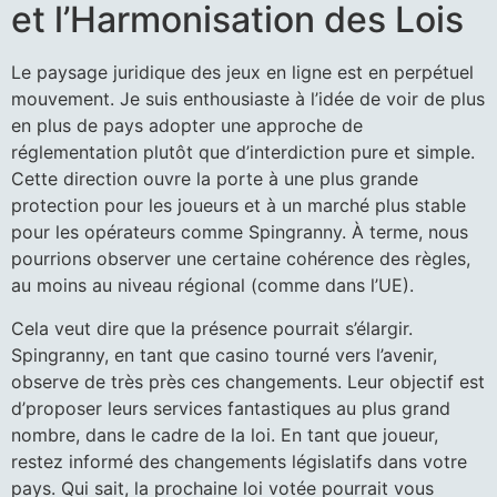
et l’Harmonisation des Lois
Le paysage juridique des jeux en ligne est en perpétuel
mouvement. Je suis enthousiaste à l’idée de voir de plus
en plus de pays adopter une approche de
réglementation plutôt que d’interdiction pure et simple.
Cette direction ouvre la porte à une plus grande
protection pour les joueurs et à un marché plus stable
pour les opérateurs comme Spingranny. À terme, nous
pourrions observer une certaine cohérence des règles,
au moins au niveau régional (comme dans l’UE).
Cela veut dire que la présence pourrait s’élargir.
Spingranny, en tant que casino tourné vers l’avenir,
observe de très près ces changements. Leur objectif est
d’proposer leurs services fantastiques au plus grand
nombre, dans le cadre de la loi. En tant que joueur,
restez informé des changements législatifs dans votre
pays. Qui sait, la prochaine loi votée pourrait vous