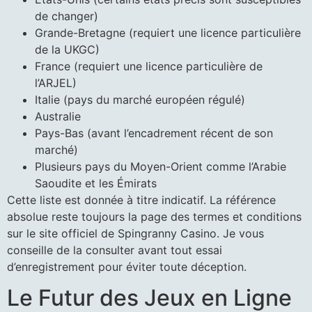
de changer)
Grande-Bretagne (requiert une licence particulière
de la UKGC)
France (requiert une licence particulière de
l’ARJEL)
Italie (pays du marché européen régulé)
Australie
Pays-Bas (avant l’encadrement récent de son
marché)
Plusieurs pays du Moyen-Orient comme l’Arabie
Saoudite et les Émirats
Cette liste est donnée à titre indicatif. La référence
absolue reste toujours la page des termes et conditions
sur le site officiel de Spingranny Casino. Je vous
conseille de la consulter avant tout essai
d’enregistrement pour éviter toute déception.
Le Futur des Jeux en Ligne