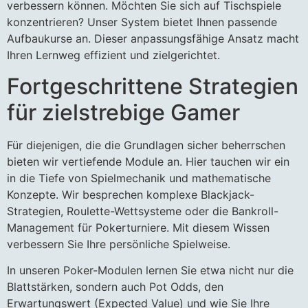
verbessern können. Möchten Sie sich auf Tischspiele
konzentrieren? Unser System bietet Ihnen passende
Aufbaukurse an. Dieser anpassungsfähige Ansatz macht
Ihren Lernweg effizient und zielgerichtet.
Fortgeschrittene Strategien
für zielstrebige Gamer
Für diejenigen, die die Grundlagen sicher beherrschen
bieten wir vertiefende Module an. Hier tauchen wir ein
in die Tiefe von Spielmechanik und mathematische
Konzepte. Wir besprechen komplexe Blackjack-
Strategien, Roulette-Wettsysteme oder die Bankroll-
Management für Pokerturniere. Mit diesem Wissen
verbessern Sie Ihre persönliche Spielweise.
In unseren Poker-Modulen lernen Sie etwa nicht nur die
Blattstärken, sondern auch Pot Odds, den
Erwartungswert (Expected Value) und wie Sie Ihre