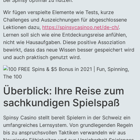
bei Spinsy optimal zu nutzen.
Wir fügen verspielte Elemente wie Tests, kurze
Challenges und Auszeichnungen für abgeschlossene
Lektionen dazu,
https://spinsycasinoo.net/de-ch/
.
Lernen soll sich wie eine Entdeckungsreise anfühlen,
nicht wie Hausaufgaben. Diese positive Assoziation
bewirkt, dass das neue Wissen besser gespeichert wird
und auch praktisch genutzt wird.
Überblick: Ihre Reise zum
sachkundigen Spielspaß
Spinsy Casino stellt bereit Spielern in der Schweiz ein
umfangreiches Lernsystem. Von grundlegenden Regeln
bis zu anspruchsvollen Taktiken verwandeln wir aus
Neugierde Fähigkeiten und aus Unsicherheit Spielspass.