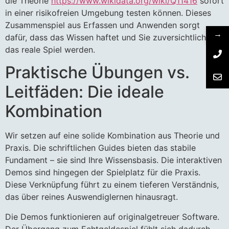
die Theorie
https://www.wikidata.org/wiki/Q11416
sofort
in einer risikofreien Umgebung testen können. Dieses
Zusammenspiel aus Erfassen und Anwenden sorgt
→
dafür, dass das Wissen haftet und Sie zuversichtlich für
das reale Spiel werden.
Praktische Übungen vs.
Leitfäden: Die ideale
Kombination
Wir setzen auf eine solide Kombination aus Theorie und
Praxis. Die schriftlichen Guides bieten das stabile
Fundament – sie sind Ihre Wissensbasis. Die interaktiven
Demos sind hingegen der Spielplatz für die Praxis.
Diese Verknüpfung führt zu einem tieferen Verständnis,
das über reines Auswendiglernen hinausragt.
Die Demos funktionieren auf originalgetreuer Software.
Der Übergang zum Echtgeldespiel fühlt sich dadurch