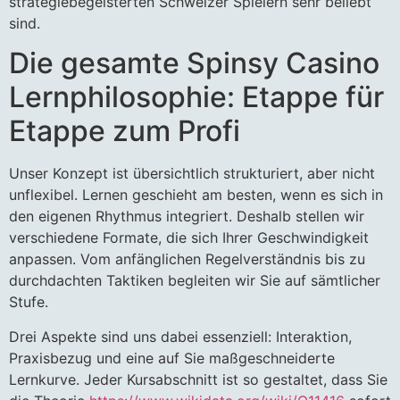
strategiebegeisterten Schweizer Spielern sehr beliebt
sind.
Die gesamte Spinsy Casino
Lernphilosophie: Etappe für
Etappe zum Profi
Unser Konzept ist übersichtlich strukturiert, aber nicht
unflexibel. Lernen geschieht am besten, wenn es sich in
den eigenen Rhythmus integriert. Deshalb stellen wir
verschiedene Formate, die sich Ihrer Geschwindigkeit
anpassen. Vom anfänglichen Regelverständnis bis zu
durchdachten Taktiken begleiten wir Sie auf sämtlicher
Stufe.
Drei Aspekte sind uns dabei essenziell: Interaktion,
Praxisbezug und eine auf Sie maßgeschneiderte
Lernkurve. Jeder Kursabschnitt ist so gestaltet, dass Sie