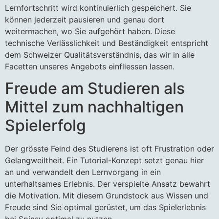
Lernfortschritt wird kontinuierlich gespeichert. Sie
können jederzeit pausieren und genau dort
weitermachen, wo Sie aufgehört haben. Diese
technische Verlässlichkeit und Beständigkeit entspricht
dem Schweizer Qualitätsverständnis, das wir in alle
Facetten unseres Angebots einfliessen lassen.
Freude am Studieren als
Mittel zum nachhaltigen
Spielerfolg
Der grösste Feind des Studierens ist oft Frustration oder
Gelangweiltheit. Ein Tutorial-Konzept setzt genau hier
an und verwandelt den Lernvorgang in ein
unterhaltsames Erlebnis. Der verspielte Ansatz bewahrt
die Motivation. Mit diesem Grundstock aus Wissen und
Freude sind Sie optimal gerüstet, um das Spielerlebnis