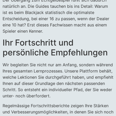
natürlich an. Die Guides tauchen bis ins Detail: Warum
ist es beim Blackjack statistisch die optimalste
Entscheidung, bei einer 16 zu passen, wenn der Dealer
eine 10 hat? Erst dieses Fachwissen macht aus einem
Spieler einen Kenner.
Ihr Fortschritt und
persönliche Empfehlungen
Wir begleiten Sie nicht nur am Anfang, sondern während
Ihres gesamten Lernprozesses. Unsere Plattform behält,
welche Lektionen Sie durchgeführt haben, und empfiehlt
Ihnen auf dieser Grundlage den nächsten passenden
Schritt. So entsteht ein individueller Pfad, der Sie weder
unter- noch überfordert.
Regelmässige Fortschrittsberichte zeigen Ihre Stärken
und Verbesserungsmöglichkeiten, in denen Sie sich noch