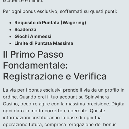
scadenze e i limiti.
Per ogni bonus esclusivo, soffermati su questi punti:
Requisito di Puntata (Wagering)
Scadenza
Giochi Ammessi
Limite di Puntata Massima
Il Primo Passo
Fondamentale:
Registrazione e Verifica
La via per i bonus esclusivi prende il via da un profilo in
ordine. Quando crei il tuo account su Spinwinera
Casino, occorre agire con la massima precisione. Digita
ogni dato in modo corretto e coerente. Queste
informazioni costituiranno la base di ogni tua
operazione futura, compresa l’erogazione dei bonus.