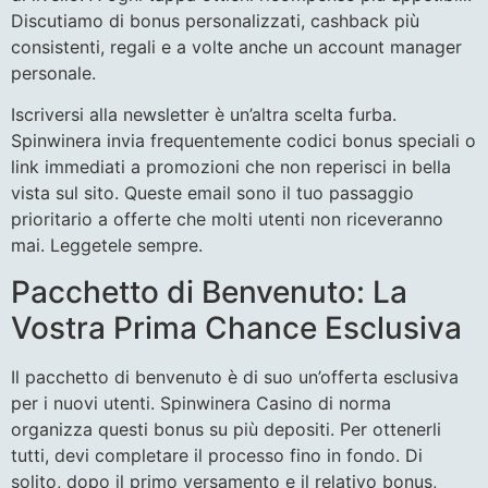
Discutiamo di bonus personalizzati, cashback più
consistenti, regali e a volte anche un account manager
personale.
Iscriversi alla newsletter è un’altra scelta furba.
Spinwinera invia frequentemente codici bonus speciali o
link immediati a promozioni che non reperisci in bella
vista sul sito. Queste email sono il tuo passaggio
prioritario a offerte che molti utenti non riceveranno
mai. Leggetele sempre.
Pacchetto di Benvenuto: La
Vostra Prima Chance Esclusiva
Il pacchetto di benvenuto è di suo un’offerta esclusiva
per i nuovi utenti. Spinwinera Casino di norma
organizza questi bonus su più depositi. Per ottenerli
tutti, devi completare il processo fino in fondo. Di
solito, dopo il primo versamento e il relativo bonus,