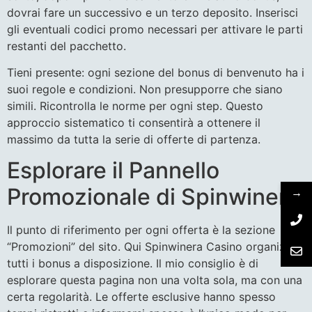
dovrai fare un successivo e un terzo deposito. Inserisci
gli eventuali codici promo necessari per attivare le parti
restanti del pacchetto.
Tieni presente: ogni sezione del bonus di benvenuto ha i
suoi regole e condizioni. Non presupporre che siano
simili. Ricontrolla le norme per ogni step. Questo
approccio sistematico ti consentirà a ottenere il
massimo da tutta la serie di offerte di partenza.
Esplorare il Pannello
Promozionale di Spinwinera
→
Il punto di riferimento per ogni offerta è la sezione
“Promozioni” del sito. Qui Spinwinera Casino organizza
tutti i bonus a disposizione. Il mio consiglio è di
esplorare questa pagina non una volta sola, ma con una
certa regolarità. Le offerte esclusive hanno spesso