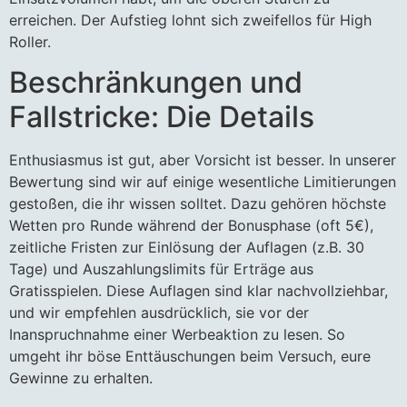
erreichen. Der Aufstieg lohnt sich zweifellos für High
Roller.
Beschränkungen und
Fallstricke: Die Details
Enthusiasmus ist gut, aber Vorsicht ist besser. In unserer
Bewertung sind wir auf einige wesentliche Limitierungen
gestoßen, die ihr wissen solltet. Dazu gehören höchste
Wetten pro Runde während der Bonusphase (oft 5€),
zeitliche Fristen zur Einlösung der Auflagen (z.B. 30
Tage) und Auszahlungslimits für Erträge aus
Gratisspielen. Diese Auflagen sind klar nachvollziehbar,
und wir empfehlen ausdrücklich, sie vor der
Inanspruchnahme einer Werbeaktion zu lesen. So
umgeht ihr böse Enttäuschungen beim Versuch, eure
Gewinne zu erhalten.