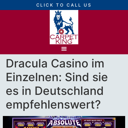
CLICK TO CALL US
ABOUT US
Dracula Casino im
Einzelnen: Sind sie
es in Deutschland
empfehlenswert?