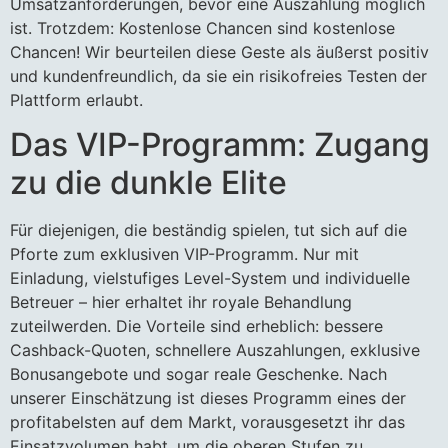
Umsatzanforderungen, bevor eine Auszahlung möglich
ist. Trotzdem: Kostenlose Chancen sind kostenlose
Chancen! Wir beurteilen diese Geste als äußerst positiv
und kundenfreundlich, da sie ein risikofreies Testen der
Plattform erlaubt.
Das VIP-Programm: Zugang
zu die dunkle Elite
Für diejenigen, die beständig spielen, tut sich auf die
Pforte zum exklusiven VIP-Programm. Nur mit
Einladung, vielstufiges Level-System und individuelle
Betreuer – hier erhaltet ihr royale Behandlung
zuteilwerden. Die Vorteile sind erheblich: bessere
Cashback-Quoten, schnellere Auszahlungen, exklusive
Bonusangebote und sogar reale Geschenke. Nach
unserer Einschätzung ist dieses Programm eines der
profitabelsten auf dem Markt, vorausgesetzt ihr das
Einsatzvolumen habt, um die oberen Stufen zu