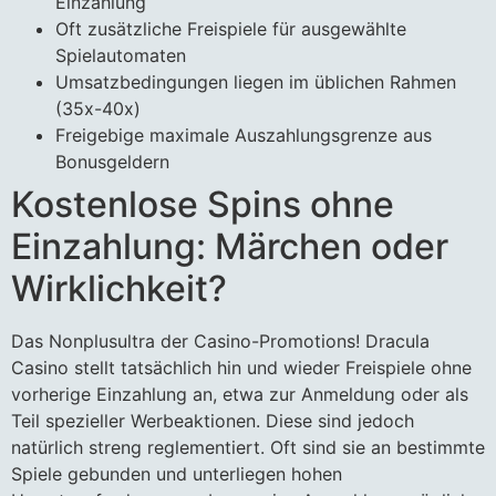
Einzahlung
Oft zusätzliche Freispiele für ausgewählte
Spielautomaten
Umsatzbedingungen liegen im üblichen Rahmen
(35x-40x)
Freigebige maximale Auszahlungsgrenze aus
Bonusgeldern
Kostenlose Spins ohne
Einzahlung: Märchen oder
Wirklichkeit?
Das Nonplusultra der Casino-Promotions! Dracula
Casino stellt tatsächlich hin und wieder Freispiele ohne
vorherige Einzahlung an, etwa zur Anmeldung oder als
Teil spezieller Werbeaktionen. Diese sind jedoch
natürlich streng reglementiert. Oft sind sie an bestimmte
Spiele gebunden und unterliegen hohen