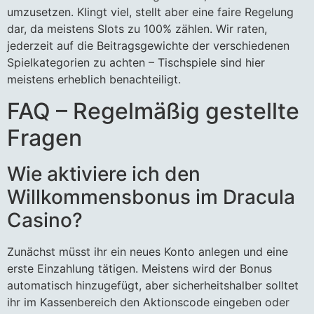
umzusetzen. Klingt viel, stellt aber eine faire Regelung
dar, da meistens Slots zu 100% zählen. Wir raten,
jederzeit auf die Beitragsgewichte der verschiedenen
Spielkategorien zu achten – Tischspiele sind hier
meistens erheblich benachteiligt.
FAQ – Regelmäßig gestellte
Fragen
Wie aktiviere ich den
Willkommensbonus im Dracula
Casino?
Zunächst müsst ihr ein neues Konto anlegen und eine
erste Einzahlung tätigen. Meistens wird der Bonus
automatisch hinzugefügt, aber sicherheitshalber solltet
ihr im Kassenbereich den Aktionscode eingeben oder