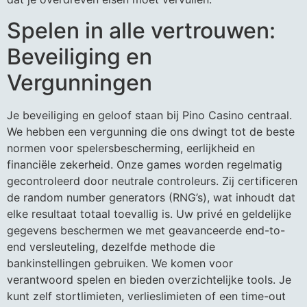
Spelen in alle vertrouwen:
Beveiliging en
Vergunningen
Je beveiliging en geloof staan bij Pino Casino centraal.
We hebben een vergunning die ons dwingt tot de beste
normen voor spelersbescherming, eerlijkheid en
financiële zekerheid. Onze games worden regelmatig
gecontroleerd door neutrale controleurs. Zij certificeren
de random number generators (RNG’s), wat inhoudt dat
elke resultaat totaal toevallig is. Uw privé en geldelijke
gegevens beschermen we met geavanceerde end-to-
end versleuteling, dezelfde methode die
bankinstellingen gebruiken. We komen voor
verantwoord spelen en bieden overzichtelijke tools. Je
kunt zelf stortlimieten, verlieslimieten of een time-out