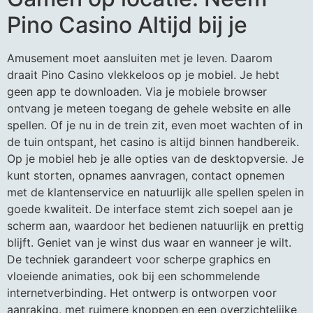
Pino Casino Altijd bij je
Amusement moet aansluiten met je leven. Daarom
draait Pino Casino vlekkeloos op je mobiel. Je hebt
geen app te downloaden. Via je mobiele browser
ontvang je meteen toegang de gehele website en alle
spellen. Of je nu in de trein zit, even moet wachten of in
de tuin ontspant, het casino is altijd binnen handbereik.
Op je mobiel heb je alle opties van de desktopversie. Je
kunt storten, opnames aanvragen, contact opnemen
met de klantenservice en natuurlijk alle spellen spelen in
goede kwaliteit. De interface stemt zich soepel aan je
scherm aan, waardoor het bedienen natuurlijk en prettig
blijft. Geniet van je winst dus waar en wanneer je wilt.
De techniek garandeert voor scherpe graphics en
vloeiende animaties, ook bij een schommelende
internetverbinding. Het ontwerp is ontworpen voor
aanraking, met ruimere knoppen en een overzichtelijke