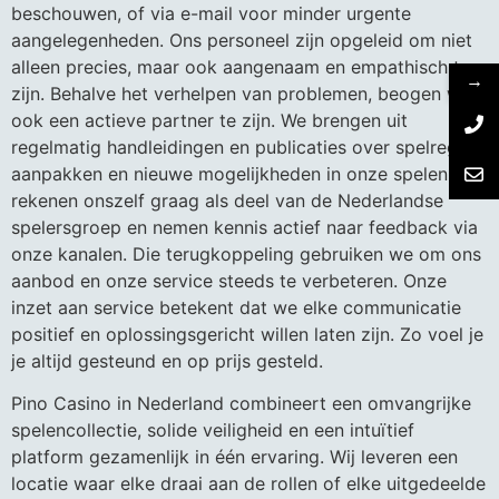
beschouwen, of via e-mail voor minder urgente
aangelegenheden. Ons personeel zijn opgeleid om niet
alleen precies, maar ook aangenaam en empathisch te
→
zijn. Behalve het verhelpen van problemen, beogen we
ook een actieve partner te zijn. We brengen uit
regelmatig handleidingen en publicaties over spelregels,
aanpakken en nieuwe mogelijkheden in onze spelen. We
rekenen onszelf graag als deel van de Nederlandse
spelersgroep en nemen kennis actief naar feedback via
onze kanalen. Die terugkoppeling gebruiken we om ons
aanbod en onze service steeds te verbeteren. Onze
inzet aan service betekent dat we elke communicatie
positief en oplossingsgericht willen laten zijn. Zo voel je
je altijd gesteund en op prijs gesteld.
Pino Casino in Nederland combineert een omvangrijke
spelencollectie, solide veiligheid en een intuïtief
platform gezamenlijk in één ervaring. Wij leveren een
locatie waar elke draai aan de rollen of elke uitgedeelde