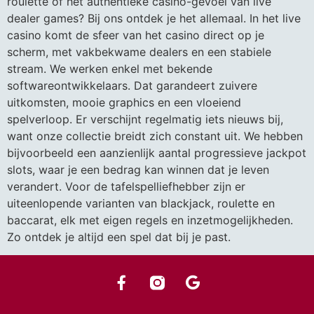
roulette of het authentieke casino-gevoel van live
dealer games? Bij ons ontdek je het allemaal. In het live
casino komt de sfeer van het casino direct op je
scherm, met vakbekwame dealers en een stabiele
stream. We werken enkel met bekende
softwareontwikkelaars. Dat garandeert zuivere
uitkomsten, mooie graphics en een vloeiend
spelverloop. Er verschijnt regelmatig iets nieuws bij,
want onze collectie breidt zich constant uit. We hebben
bijvoorbeeld een aanzienlijk aantal progressieve jackpot
slots, waar je een bedrag kan winnen dat je leven
verandert. Voor de tafelspelliefhebber zijn er
uiteenlopende varianten van blackjack, roulette en
baccarat, elk met eigen regels en inzetmogelijkheden.
Zo ontdek je altijd een spel dat bij je past.