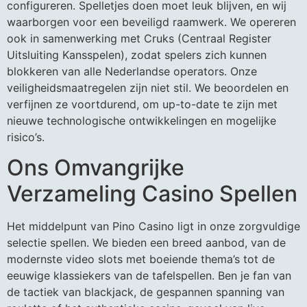
configureren. Spelletjes doen moet leuk blijven, en wij
waarborgen voor een beveiligd raamwerk. We opereren
ook in samenwerking met Cruks (Centraal Register
Uitsluiting Kansspelen), zodat spelers zich kunnen
blokkeren van alle Nederlandse operators. Onze
veiligheidsmaatregelen zijn niet stil. We beoordelen en
verfijnen ze voortdurend, om up-to-date te zijn met
nieuwe technologische ontwikkelingen en mogelijke
risico’s.
Ons Omvangrijke
Verzameling Casino Spellen
Het middelpunt van Pino Casino ligt in onze zorgvuldige
selectie spellen. We bieden een breed aanbod, van de
modernste video slots met boeiende thema’s tot de
eeuwige klassiekers van de tafelspellen. Ben je fan van
de tactiek van blackjack, de gespannen spanning van