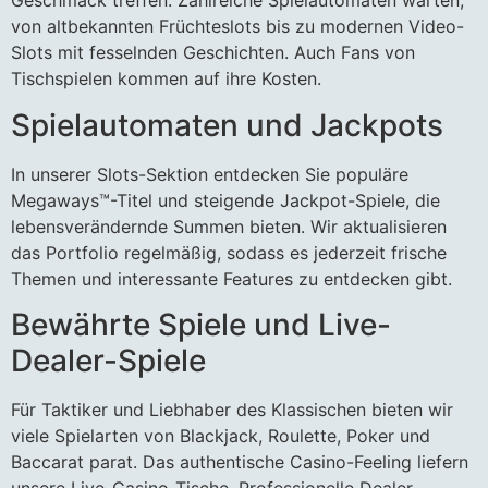
Geschmack treffen. Zahlreiche Spielautomaten warten,
von altbekannten Früchteslots bis zu modernen Video-
Slots mit fesselnden Geschichten. Auch Fans von
Tischspielen kommen auf ihre Kosten.
Spielautomaten und Jackpots
In unserer Slots-Sektion entdecken Sie populäre
Megaways™-Titel und steigende Jackpot-Spiele, die
lebensverändernde Summen bieten. Wir aktualisieren
das Portfolio regelmäßig, sodass es jederzeit frische
Themen und interessante Features zu entdecken gibt.
Bewährte Spiele und Live-
Dealer-Spiele
Für Taktiker und Liebhaber des Klassischen bieten wir
viele Spielarten von Blackjack, Roulette, Poker und
Baccarat parat. Das authentische Casino-Feeling liefern