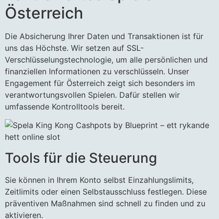
Österreich
Die Absicherung Ihrer Daten und Transaktionen ist für
uns das Höchste. Wir setzen auf SSL-
Verschlüsselungstechnologie, um alle persönlichen und
finanziellen Informationen zu verschlüsseln. Unser
Engagement für Österreich zeigt sich besonders im
verantwortungsvollen Spielen. Dafür stellen wir
umfassende Kontrolltools bereit.
Tools für die Steuerung
Sie können in Ihrem Konto selbst Einzahlungslimits,
Zeitlimits oder einen Selbstausschluss festlegen. Diese
präventiven Maßnahmen sind schnell zu finden und zu
aktivieren.