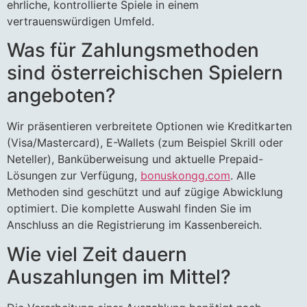
ehrliche, kontrollierte Spiele in einem
vertrauenswürdigen Umfeld.
Was für Zahlungsmethoden
sind österreichischen Spielern
angeboten?
Wir präsentieren verbreitete Optionen wie Kreditkarten
(Visa/Mastercard), E-Wallets (zum Beispiel Skrill oder
Neteller), Banküberweisung und aktuelle Prepaid-
Lösungen zur Verfügung,
bonuskongg.com
. Alle
Methoden sind geschützt und auf zügige Abwicklung
optimiert. Die komplette Auswahl finden Sie im
Anschluss an die Registrierung im Kassenbereich.
Wie viel Zeit dauern
Auszahlungen im Mittel?