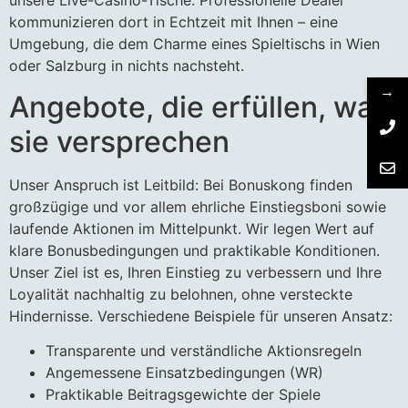
unsere Live-Casino-Tische. Professionelle Dealer
kommunizieren dort in Echtzeit mit Ihnen – eine
Umgebung, die dem Charme eines Spieltischs in Wien
oder Salzburg in nichts nachsteht.
→
Angebote, die erfüllen, was
sie versprechen
Unser Anspruch ist Leitbild: Bei Bonuskong finden
großzügige und vor allem ehrliche Einstiegsboni sowie
laufende Aktionen im Mittelpunkt. Wir legen Wert auf
klare Bonusbedingungen und praktikable Konditionen.
Unser Ziel ist es, Ihren Einstieg zu verbessern und Ihre
Loyalität nachhaltig zu belohnen, ohne versteckte
Hindernisse. Verschiedene Beispiele für unseren Ansatz:
Transparente und verständliche Aktionsregeln
Angemessene Einsatzbedingungen (WR)
Praktikable Beitragsgewichte der Spiele