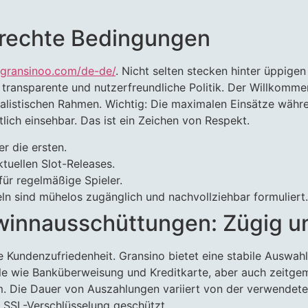
rechte Bedingungen
ogransinoo.com/de-de/
. Nicht selten stecken hinter üppige
e transparente und nutzerfreundliche Politik. Der Willkomme
alistischen Rahmen. Wichtig: Die maximalen Einsätze währen
tlich einsehbar. Das ist ein Zeichen von Respekt.
r die ersten.
tuellen Slot-Releases.
ür regelmäßige Spieler.
ln sind mühelos zugänglich und nachvollziehbar formuliert.
innausschüttungen: Zügig un
die Kundenzufriedenheit. Gransino bietet eine stabile Auswah
le wie Banküberweisung und Kreditkarte, aber auch zeitge
m. Die Dauer von Auszahlungen variiert von der verwendet
e SSL-Verschlüsselung geschützt.