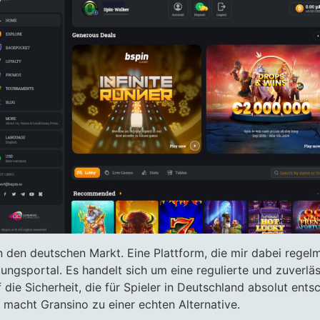
n den deutschen Markt. Eine Plattform, die mir dabei regelm
ltungsportal. Es handelt sich um eine regulierte und zuverl
f die Sicherheit, die für Spieler in Deutschland absolut ent
macht Gransino zu einer echten Alternative.