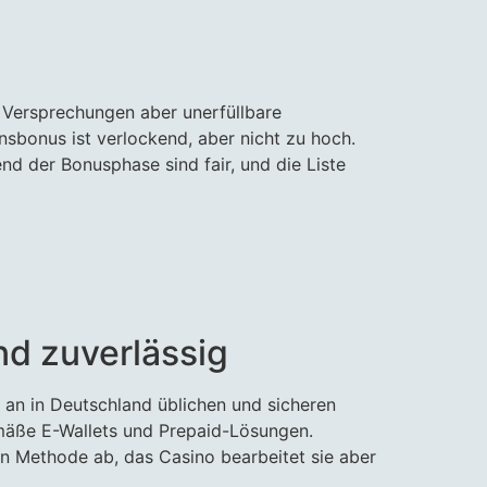
n Versprechungen aber unerfüllbare
nsbonus ist verlockend, aber nicht zu hoch.
d der Bonusphase sind fair, und die Liste
d zuverlässig
l an in Deutschland üblichen und sicheren
mäße E-Wallets und Prepaid-Lösungen.
en Methode ab, das Casino bearbeitet sie aber