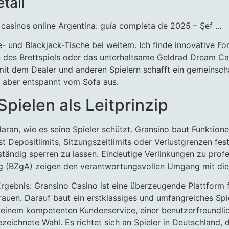
tail
 und Blackjack-Tische bei weitem. Ich finde innovative For
 des Brettspiels oder das unterhaltsame Geldrad Dream Cat
 mit dem Dealer und anderen Spielern schafft ein gemeinscha
n aber entspannt vom Sofa aus.
pielen als Leitprinzip
ran, wie es seine Spieler schützt. Gransino baut Funktionen
st Depositlimits, Sitzungszeitlimits oder Verlustgrenzen fes
ständig sperren zu lassen. Eindeutige Verlinkungen zu profe
ung (BZgA) zeigen den verantwortungsvollen Umgang mit di
gebnis: Gransino Casino ist eine überzeugende Plattform 
rauen. Darauf baut ein erstklassiges und umfangreiches Spi
 einem kompetenten Kundenservice, einer benutzerfreundl
ezeichnete Wahl. Es richtet sich an Spieler in Deutschland,