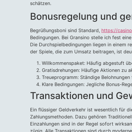
schätzen.
Bonusregelung und ge
Begrüßungsboni sind Standard,
https://casin
Bedingungen. Bei Gransino stelle ich fest ein
Die Durchspielbedingungen liegen in einem re
der Spiele, die zum Umsatz beitragen, ist deu
Willkommenspaket: Häufig abgestuft übe
Gratisdrehungen: Häufige Aktionen zu ak
Treueprogramm: Ständige Belohnungen f
Klare Bedingungen: Jegliche Bonus-Rege
Transaktionen und Gew
Ein flüssiger Geldverkehr ist wesentlich für 
Zahlungsmethoden. Dazu gehören Traditionel
Einzahlungen sind in der Regel sofort wirksa
zügig. Alle Transaktionen sind durch modern