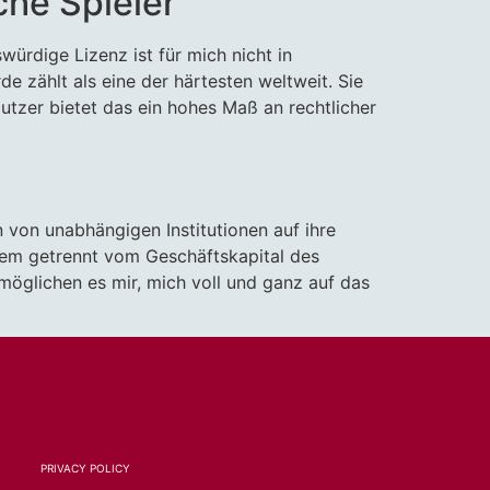
che Spieler
ürdige Lizenz ist für mich nicht in
 zählt als eine der härtesten weltweit. Sie
Nutzer bietet das ein hohes Maß an rechtlicher
n von unabhängigen Institutionen auf ihre
dem getrennt vom Geschäftskapital des
möglichen es mir, mich voll und ganz auf das
PRIVACY POLICY