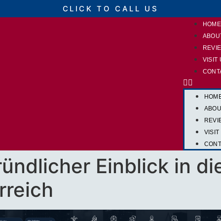
CLICK TO CALL US
HOM
ABOU
REVI
VISIT
CONT
HOM
ABOU
REVI
VISIT
CONT
ründlicher Einblick in d
rreich