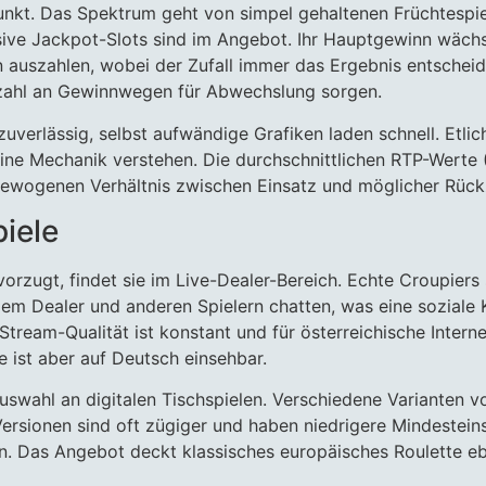
punkt. Das Spektrum geht von simpel gehaltenen Früchtespi
e Jackpot-Slots sind im Angebot. Ihr Hauptgewinn wächst s
uszahlen, wobei der Zufall immer das Ergebnis entscheide
 Anzahl an Gewinnwegen für Abwechslung sorgen.
uverlässig, selbst aufwändige Grafiken laden schnell. Etli
ne Mechanik verstehen. Die durchschnittlichen RTP-Werte (R
gewogenen Verhältnis zwischen Einsatz und möglicher Rück
iele
rzugt, findet sie im Live-Dealer-Bereich. Echte Croupiers 
dem Dealer und anderen Spielern chatten, was eine soziale
eam-Qualität ist konstant und für österreichische Interne
 ist aber auf Deutsch einsehbar.
uswahl an digitalen Tischspielen. Verschiedene Varianten v
Versionen sind oft zügiger und haben niedrigere Mindestein
en. Das Angebot deckt klassisches europäisches Roulette e