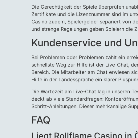
Die Gerechtigkeit der Spiele überprüfen una
Zertifikate und die Lizenznummer sind im un
Casino zudem, Spielergelder separiert von d
und strenge Regelungen geben Spielern die Zu
Kundenservice und Un
Bei Problemen oder Problemen zählt ein errei
schnellste Weg zur Hilfe ist der Live-Chat, d
Bereich. Die Mitarbeiter am Chat erwiesen si
Hilfe in der Landessprache ein klarer Pluspunk
Die Wartezeit am Live-Chat lag in unseren Te
deckt ab viele Standardfragen: Kontoeröffnung
Schritt-Anleitungen. Dieser mehrkanalige Suppo
FAQ
Liegt Rollflame Casino in