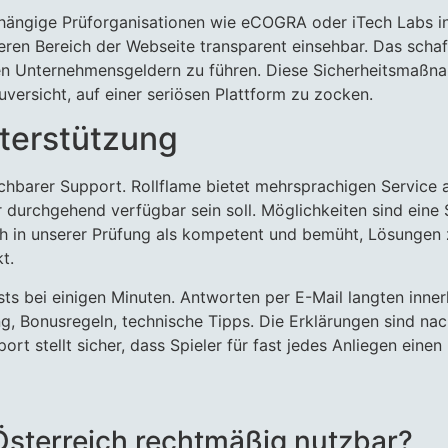
bhängige Prüforganisationen wie eCOGRA oder iTech Labs 
teren Bereich der Webseite transparent einsehbar. Das sch
en Unternehmensgeldern zu führen. Diese Sicherheitsmaßna
versicht, auf einer seriösen Plattform zu zocken.
terstützung
chbarer Support. Rollflame bietet mehrsprachigen Service 
er durchgehend verfügbar sein soll. Möglichkeiten sind eine
ch in unserer Prüfung als kompetent und bemüht, Lösungen zu
t.
sts bei einigen Minuten. Antworten per E-Mail langten inne
, Bonusregeln, technische Tipps. Die Erklärungen sind nach
rt stellt sicher, dass Spieler für fast jedes Anliegen einen 
 Österreich rechtmäßig nutzbar?