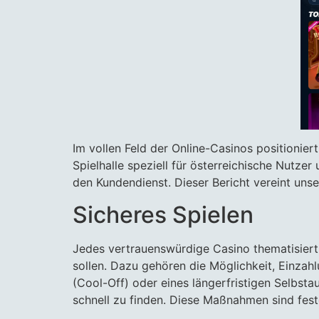
Im vollen Feld der Online-Casinos positionier
Spielhalle speziell für österreichische Nutze
den Kundendienst. Dieser Bericht vereint uns
Sicheres Spielen
Jedes vertrauenswürdige Casino thematisiert v
sollen. Dazu gehören die Möglichkeit, Einzahlu
(Cool-Off) oder eines längerfristigen Selbst
schnell zu finden. Diese Maßnahmen sind fest