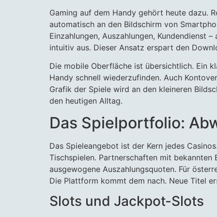
Gaming auf dem Handy gehört heute dazu. Roll
automatisch an den Bildschirm von Smartphon
Einzahlungen, Auszahlungen, Kundendienst – al
intuitiv aus. Dieser Ansatz erspart den Downl
Die mobile Oberfläche ist übersichtlich. Ein 
Handy schnell wiederzufinden. Auch Kontoverw
Grafik der Spiele wird an den kleineren Bilds
den heutigen Alltag.
Das Spielportfolio: Ab
Das Spieleangebot ist der Kern jedes Casinos.
Tischspielen. Partnerschaften mit bekannten 
ausgewogene Auszahlungsquoten. Für österrei
Die Plattform kommt dem nach. Neue Titel ersc
Slots und Jackpot-Slots