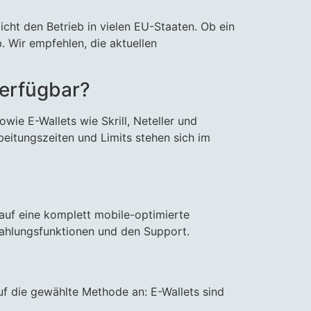
cht den Betrieb in vielen EU-Staaten. Ob ein
. Wir empfehlen, die aktuellen
verfügbar?
ie E-Wallets wie Skrill, Neteller und
eitungszeiten und Limits stehen sich im
 auf eine komplett mobile-optimierte
Zahlungsfunktionen und den Support.
uf die gewählte Methode an: E-Wallets sind