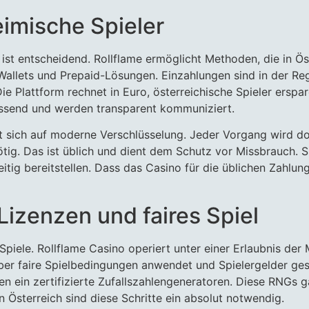
eimische Spieler
st entscheidend. Rollflame ermöglicht Methoden, die in Öst
Wallets und Prepaid-Lösungen. Einzahlungen sind in der Re
e Plattform rechnet in Euro, österreichische Spieler erspa
assend und werden transparent kommuniziert.
rt sich auf moderne Verschlüsselung. Jeder Vorgang wird do
nötig. Das ist üblich und dient dem Schutz vor Missbrauch. 
itig bereitstellen. Dass das Casino für die üblichen Zahl
Lizenzen und faires Spiel
Spiele. Rollflame Casino operiert unter einer Erlaubnis de
iber faire Spielbedingungen anwendet und Spielergelder ges
zen ein zertifizierte Zufallszahlengeneratoren. Diese RNGs g
 in Österreich sind diese Schritte ein absolut notwendig.