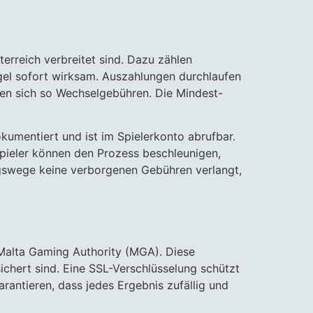
erreich verbreitet sind. Dazu zählen
gel sofort wirksam. Auszahlungen durchlaufen
ren sich so Wechselgebühren. Die Mindest-
kumentiert und ist im Spielerkonto abrufbar.
Spieler können den Prozess beschleunigen,
ungswege keine verborgenen Gebühren verlangt,
r Malta Gaming Authority (MGA). Diese
ichert sind. Eine SSL-Verschlüsselung schützt
arantieren, dass jedes Ergebnis zufällig und