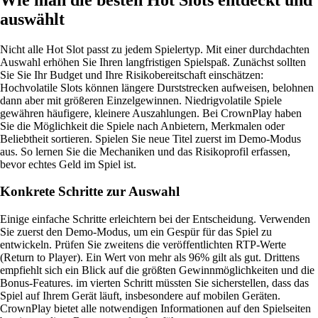
auswählt
Nicht alle Hot Slot passt zu jedem Spielertyp. Mit einer durchdachten
Auswahl erhöhen Sie Ihren langfristigen Spielspaß. Zunächst sollten
Sie Sie Ihr Budget und Ihre Risikobereitschaft einschätzen:
Hochvolatile Slots können längere Durststrecken aufweisen, belohnen
dann aber mit größeren Einzelgewinnen. Niedrigvolatile Spiele
gewähren häufigere, kleinere Auszahlungen. Bei CrownPlay haben
Sie die Möglichkeit die Spiele nach Anbietern, Merkmalen oder
Beliebtheit sortieren. Spielen Sie neue Titel zuerst im Demo-Modus
aus. So lernen Sie die Mechaniken und das Risikoprofil erfassen,
bevor echtes Geld im Spiel ist.
Konkrete Schritte zur Auswahl
Einige einfache Schritte erleichtern bei der Entscheidung. Verwenden
Sie zuerst den Demo-Modus, um ein Gespür für das Spiel zu
entwickeln. Prüfen Sie zweitens die veröffentlichten RTP-Werte
(Return to Player). Ein Wert von mehr als 96% gilt als gut. Drittens
empfiehlt sich ein Blick auf die größten Gewinnmöglichkeiten und die
Bonus-Features. im vierten Schritt müssten Sie sicherstellen, dass das
Spiel auf Ihrem Gerät läuft, insbesondere auf mobilen Geräten.
CrownPlay bietet alle notwendigen Informationen auf den Spielseiten