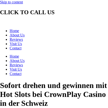
Skip to content
CLICK TO CALL US
Home
About Us
Reviews
Visit Us
Contact
Home
About Us
Reviews
Visit Us
Contact
Sofort drehen und gewinnen mit
Hot Slots bei CrownPlay Casino
in der Schweiz