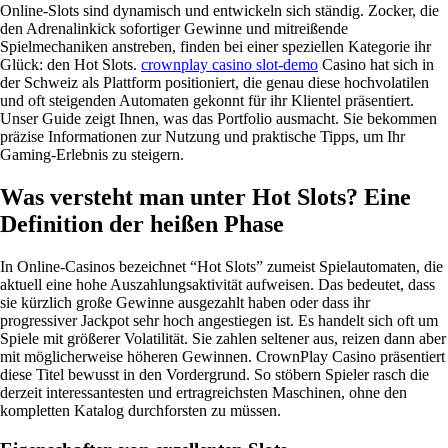
Online-Slots sind dynamisch und entwickeln sich ständig. Zocker, die
den Adrenalinkick sofortiger Gewinne und mitreißende
Spielmechaniken anstreben, finden bei einer speziellen Kategorie ihr
Glück: den Hot Slots.
crownplay casino slot-demo
Casino hat sich in
der Schweiz als Plattform positioniert, die genau diese hochvolatilen
und oft steigenden Automaten gekonnt für ihr Klientel präsentiert.
Unser Guide zeigt Ihnen, was das Portfolio ausmacht. Sie bekommen
präzise Informationen zur Nutzung und praktische Tipps, um Ihr
Gaming-Erlebnis zu steigern.
Was versteht man unter Hot Slots? Eine
Definition der heißen Phase
In Online-Casinos bezeichnet “Hot Slots” zumeist Spielautomaten, die
aktuell eine hohe Auszahlungsaktivität aufweisen. Das bedeutet, dass
sie kürzlich große Gewinne ausgezahlt haben oder dass ihr
progressiver Jackpot sehr hoch angestiegen ist. Es handelt sich oft um
Spiele mit größerer Volatilität. Sie zahlen seltener aus, reizen dann aber
mit möglicherweise höheren Gewinnen. CrownPlay Casino präsentiert
diese Titel bewusst in den Vordergrund. So stöbern Spieler rasch die
derzeit interessantesten und ertragreichsten Maschinen, ohne den
kompletten Katalog durchforsten zu müssen.