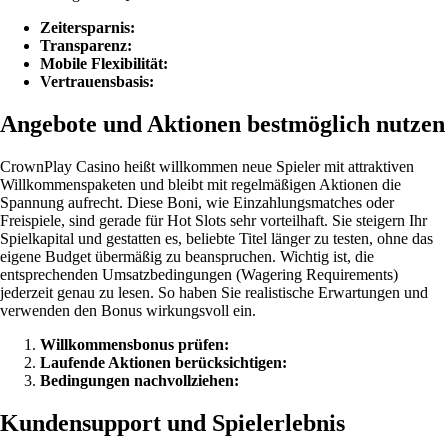
Zeitersparnis:
Transparenz:
Mobile Flexibilität:
Vertrauensbasis:
Angebote und Aktionen bestmöglich nutzen
CrownPlay Casino heißt willkommen neue Spieler mit attraktiven
Willkommenspaketen und bleibt mit regelmäßigen Aktionen die
Spannung aufrecht. Diese Boni, wie Einzahlungsmatches oder
Freispiele, sind gerade für Hot Slots sehr vorteilhaft. Sie steigern Ihr
Spielkapital und gestatten es, beliebte Titel länger zu testen, ohne das
eigene Budget übermäßig zu beanspruchen. Wichtig ist, die
entsprechenden Umsatzbedingungen (Wagering Requirements)
jederzeit genau zu lesen. So haben Sie realistische Erwartungen und
verwenden den Bonus wirkungsvoll ein.
Willkommensbonus prüfen:
Laufende Aktionen berücksichtigen:
Bedingungen nachvollziehen:
Kundensupport und Spielerlebnis