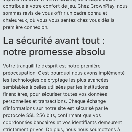
contribue à votre confort de jeu. Chez CrownPlay, nous
sommes ravis de vous offrir un cadre connu et
chaleureux, où vous vous sentez chez vous dès la
première connexion.
La sécurité avant tout :
notre promesse absolu
Votre tranquillité d’esprit est notre première
préoccupation. C’est pourquoi nous avons implémenté
les technologies de cryptage les plus avancées,
semblables à celles utilisées par les institutions
financières, pour sécuriser toutes vos données
personnelles et transactions. Chaque échange
d’informations sur notre site est sécurisé par le
protocole SSL 256 bits, confirmant que vos
coordonnées bancaires et vos identifiants demeurent
strictement privés. De plus, nous nous soumettons à