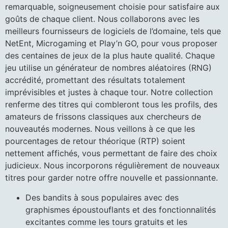
remarquable, soigneusement choisie pour satisfaire aux
goûts de chaque client. Nous collaborons avec les
meilleurs fournisseurs de logiciels de l’domaine, tels que
NetEnt, Microgaming et Play’n GO, pour vous proposer
des centaines de jeux de la plus haute qualité. Chaque
jeu utilise un générateur de nombres aléatoires (RNG)
accrédité, promettant des résultats totalement
imprévisibles et justes à chaque tour. Notre collection
renferme des titres qui combleront tous les profils, des
amateurs de frissons classiques aux chercheurs de
nouveautés modernes. Nous veillons à ce que les
pourcentages de retour théorique (RTP) soient
nettement affichés, vous permettant de faire des choix
judicieux. Nous incorporons régulièrement de nouveaux
titres pour garder notre offre nouvelle et passionnante.
Des bandits à sous populaires avec des
graphismes époustouflants et des fonctionnalités
excitantes comme les tours gratuits et les