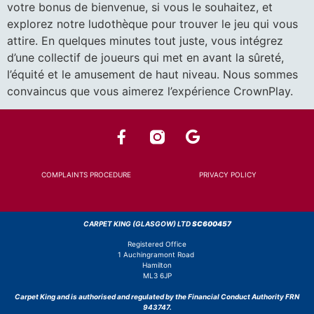
votre bonus de bienvenue, si vous le souhaitez, et
explorez notre ludothèque pour trouver le jeu qui vous
attire. En quelques minutes tout juste, vous intégrez
d’une collectif de joueurs qui met en avant la sûreté,
l’équité et le amusement de haut niveau. Nous sommes
convaincus que vous aimerez l’expérience CrownPlay.
COMPLAINTS PROCEDURE
PRIVACY POLICY
CARPET KING (GLASGOW) LTD
SC600457
Registered Office
1 Auchingramont Road
Hamilton
ML3 6JP
Carpet King and is authorised and regulated by the Financial Conduct Authority FRN
943747.