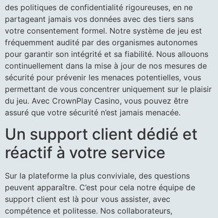
des politiques de confidentialité rigoureuses, en ne
partageant jamais vos données avec des tiers sans
votre consentement formel. Notre système de jeu est
fréquemment audité par des organismes autonomes
pour garantir son intégrité et sa fiabilité. Nous allouons
continuellement dans la mise à jour de nos mesures de
sécurité pour prévenir les menaces potentielles, vous
permettant de vous concentrer uniquement sur le plaisir
du jeu. Avec CrownPlay Casino, vous pouvez être
assuré que votre sécurité n’est jamais menacée.
Un support client dédié et
réactif à votre service
Sur la plateforme la plus conviviale, des questions
peuvent apparaître. C’est pour cela notre équipe de
support client est là pour vous assister, avec
compétence et politesse. Nos collaborateurs,