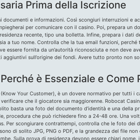
aria Prima della Iscrizione
i documenti e informazioni. Così scongiuri interruzioni e acce
impiegherai per comunicare con il casino. Poi, prepara un 
residenza recente, tipo una bolletta. Infine, prepara i dat
 sia a tuo nome. Controlla che la tua email funzioni, perché
eve essere fornita da un’autorità riconosciuta e non deve ave
 aggiuntivi sull’origine dei fondi. Avere tutto pronto non s
: Perché è Essenziale e Come 
(Know Your Customer), è un dovere normativo per tutti i cas
a verificare che il giocatore sia maggiorenne. Robocat Casino
olito basta una foto del documento d’identità e una della pr
 file, procedura che può richiedere fino a 24-48 ore. Una vol
us. Per scongiurare contrattempi, controlla che le foto dei d
titi sono di solito JPG, PNG o PDF, e la grandezza del file n
rambe. Sulla prova di residenza devono essere chiari nome, i