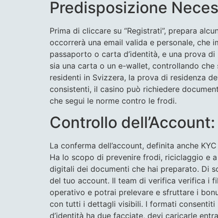
Predisposizione Necess
Prima di cliccare su “Registrati”, prepara alcun
occorrerà una email valida e personale, che 
passaporto o carta d’identità, e una prova di 
sia una carta o un e-wallet, controllando che
residenti in Svizzera, la prova di residenza d
consistenti, il casino può richiedere documenti
che segui le norme contro le frodi.
Controllo dell’Account
La conferma dell’account, definita anche KYC 
Ha lo scopo di prevenire frodi, riciclaggio e 
digitali dei documenti che hai preparato. Di s
del tuo account. Il team di verifica verifica i
operativo e potrai prelevare e sfruttare i bon
con tutti i dettagli visibili. I formati consen
d’identità ha due facciate, devi caricarle ent