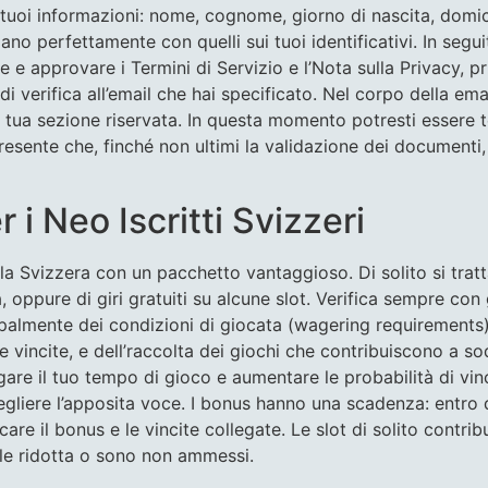
tuoi informazioni: nome, cognome, giorno di nascita, domici
no perfettamente con quelli sui tuoi identificativi. In segu
 e approvare i Termini di Servizio e l’Nota sulla Privacy, pr
 verifica all’email che hai specificato. Nel corpo della email 
 tua sezione riservata. In questa momento potresti essere te
 presente che, finché non ultimi la validazione dei document
i Neo Iscritti Svizzeri
la Svizzera con un pacchetto vantaggioso. Di solito si trat
oppure di giri gratuiti su alcune slot. Verifica sempre con
ipalmente dei condizioni di giocata (wagering requirements)
 vincite, e dell’raccolta dei giochi che contribuiscono a sodd
il tuo tempo di gioco e aumentare le probabilità di vincita
liere l’apposita voce. I bonus hanno una scadenza: entro qu
are il bonus e le vincite collegate. Le slot di solito contri
ale ridotta o sono non ammessi.