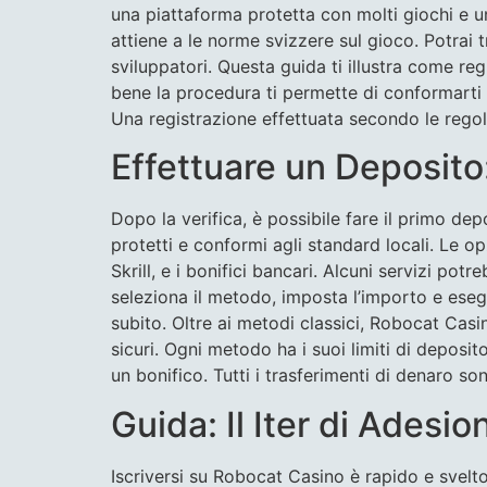
una piattaforma protetta con molti giochi e un
attiene a le norme svizzere sul gioco. Potrai tr
sviluppatori. Questa guida ti illustra come reg
bene la procedura ti permette di conformarti
Una registrazione effettuata secondo le regole
Effettuare un Deposito
Dopo la verifica, è possibile fare il primo de
protetti e conformi agli standard locali. Le o
Skrill, e i bonifici bancari. Alcuni servizi p
seleziona il metodo, imposta l’importo e esegu
subito. Oltre ai metodi classici, Robocat Cas
sicuri. Ogni metodo ha i suoi limiti di deposi
un bonifico. Tutti i trasferimenti di denaro son
Guida: Il Iter di Ades
Iscriversi su Robocat Casino è rapido e svelto