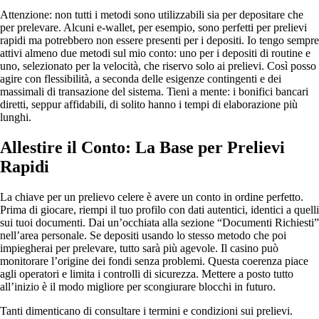
Attenzione: non tutti i metodi sono utilizzabili sia per depositare che
per prelevare. Alcuni e-wallet, per esempio, sono perfetti per prelievi
rapidi ma potrebbero non essere presenti per i depositi. Io tengo sempre
attivi almeno due metodi sul mio conto: uno per i depositi di routine e
uno, selezionato per la velocità, che riservo solo ai prelievi. Così posso
agire con flessibilità, a seconda delle esigenze contingenti e dei
massimali di transazione del sistema. Tieni a mente: i bonifici bancari
diretti, seppur affidabili, di solito hanno i tempi di elaborazione più
lunghi.
Allestire il Conto: La Base per Prelievi
Rapidi
La chiave per un prelievo celere è avere un conto in ordine perfetto.
Prima di giocare, riempi il tuo profilo con dati autentici, identici a quelli
sui tuoi documenti. Dai un’occhiata alla sezione “Documenti Richiesti”
nell’area personale. Se depositi usando lo stesso metodo che poi
impiegherai per prelevare, tutto sarà più agevole. Il casino può
monitorare l’origine dei fondi senza problemi. Questa coerenza piace
agli operatori e limita i controlli di sicurezza. Mettere a posto tutto
all’inizio è il modo migliore per scongiurare blocchi in futuro.
Tanti dimenticano di consultare i termini e condizioni sui prelievi.