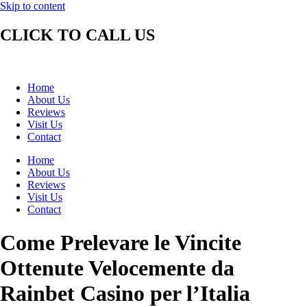
Skip to content
CLICK TO CALL US
Home
About Us
Reviews
Visit Us
Contact
Home
About Us
Reviews
Visit Us
Contact
Come Prelevare le Vincite
Ottenute Velocemente da
Rainbet Casino per l’Italia