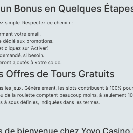
n un Bonus en Quelques Étape
z simple. Respectez ce chemin :
rmant votre email.
ce dédié aux promotions.
 cliquez sur ‘Activer’.
demandé, si besoin.
eront ajoutés à votre solde.
s Offres de Tours Gratuits
s les jeux. Généralement, les slots contribuent à 100% pour 
eu de la roulette comptent beaucoup moins, à seulement 10% 
s à sous définies, indiquées dans les termes.
 de bienvenue chez Yoyo Casino 