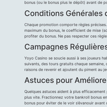
bonus (ou le bonus plus le dépôt) avant de po
Conditions Générales 
Chaque promotion comporte règles précises. Il
maximum du bonus, le coefficient de mise (souv
profiter du bonus. Ne pas respecter ces règles
Campagnes Régulières 
Yoyo Casino se soucie aussi à ses joueurs hab
suivants, des tours gratuits chaque semaine,
raisons de revenir et ajoutent du piment au je
Astuces pour Améliore
Quelques astuces aident à plus efficacement p
plus vite. Fractionnez votre bankroll bonus en
bonus pour éviter de le voir s’évanouir avant d