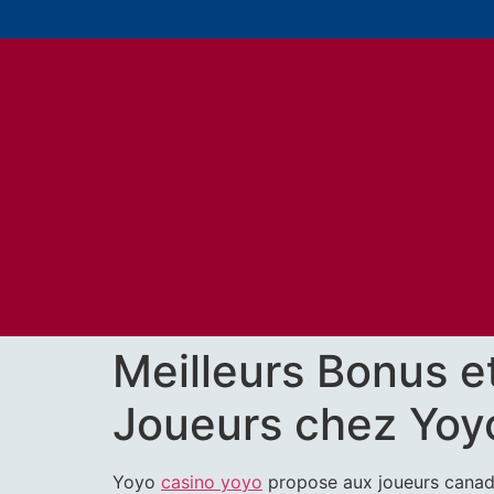
Meilleurs Bonus e
Joueurs chez Yoy
Yoyo
casino yoyo
propose aux joueurs canad