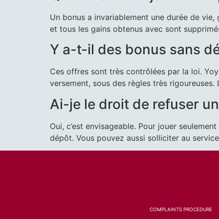
Un bonus a invariablement une durée de vie, g
et tous les gains obtenus avec sont supprim
Y a-t-il des bonus sans d
Ces offres sont très contrôlées par la loi. Y
versement, sous des règles très rigoureuses. 
Ai-je le droit de refuser 
Oui, c’est envisageable. Pour jouer seulement 
dépôt. Vous pouvez aussi solliciter au servic
COMPLAINTS PROCEDURE