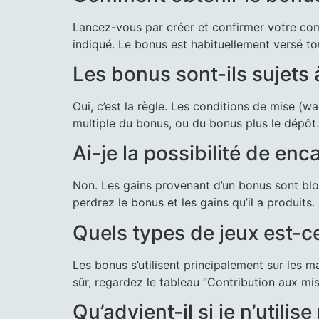
Lancez-vous par créer et confirmer votre com
indiqué. Le bonus est habituellement versé tou
Les bonus sont-ils sujets 
Oui, c’est la règle. Les conditions de mise (
multiple du bonus, ou du bonus plus le dépôt. 
Ai-je la possibilité de en
Non. Les gains provenant d’un bonus sont bloq
perdrez le bonus et les gains qu’il a produits.
Quels types de jeux est-c
Les bonus s’utilisent principalement sur les m
sûr, regardez le tableau “Contribution aux mi
Qu’advient-il si je n’utili