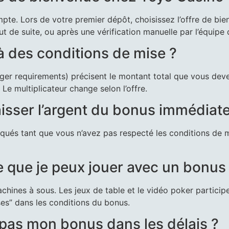
pte. Lors de votre premier dépôt, choisissez l’offre de bi
t de suite, ou après une vérification manuelle par l’équipe 
à des conditions de mise ?
wager requirements) précisent le montant total que vous deve
Le multiplicateur change selon l’offre.
caisser l’argent du bonus immédia
ués tant que vous n’avez pas respecté les conditions de mi
e que je peux jouer avec un bonus
achines à sous. Les jeux de table et le vidéo poker particip
ses” dans les conditions du bonus.
se pas mon bonus dans les délais ?