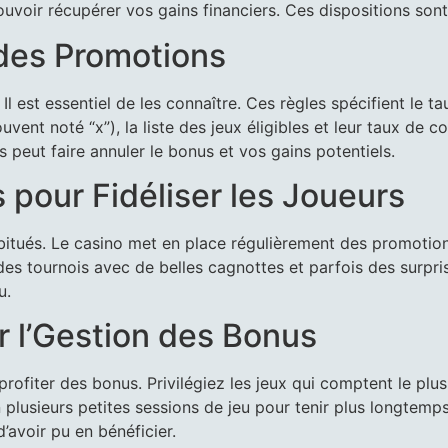
uvoir récupérer vos gains financiers. Ces dispositions sont 
des Promotions
 est essentiel de les connaître. Ces règles spécifient le t
ent noté “x”), la liste des jeux éligibles et leur taux de co
 peut faire annuler le bonus et vos gains potentiels.
pour Fidéliser les Joueurs
itués. Le casino met en place régulièrement des promotions
 des tournois avec de belles cagnottes et parfois des surp
u.
r l’Gestion des Bonus
rofiter des bonus. Privilégiez les jeux qui comptent le plu
 plusieurs petites sessions de jeu pour tenir plus longtemps
’avoir pu en bénéficier.