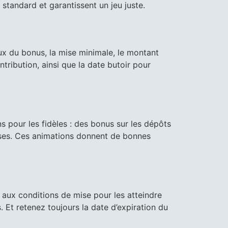
standard et garantissent un jeu juste.
aux du bonus, la mise minimale, le montant
ntribution, ainsi que la date butoir pour
 pour les fidèles : des bonus sur les dépôts
rises. Ces animations donnent de bonnes
s aux conditions de mise pour les atteindre
. Et retenez toujours la date d’expiration du