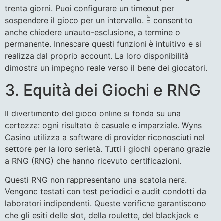
trenta giorni. Puoi configurare un timeout per
sospendere il gioco per un intervallo. È consentito
anche chiedere un’auto-esclusione, a termine o
permanente. Innescare questi funzioni è intuitivo e si
realizza dal proprio account. La loro disponibilità
dimostra un impegno reale verso il bene dei giocatori.
3. Equità dei Giochi e RNG
Il divertimento del gioco online si fonda su una
certezza: ogni risultato è casuale e imparziale. Wyns
Casino utilizza a software di provider riconosciuti nel
settore per la loro serietà. Tutti i giochi operano grazie
a RNG (RNG) che hanno ricevuto certificazioni.
Questi RNG non rappresentano una scatola nera.
Vengono testati con test periodici e audit condotti da
laboratori indipendenti. Queste verifiche garantiscono
che gli esiti delle slot, della roulette, del blackjack e