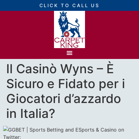
CLICK TO CALL US
Il Casinò Wyns – È
Sicuro e Fidato per i
Giocatori d’azzardo
in Italia?