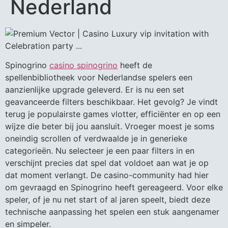
Nederland
Spinogrino
casino spinogrino
heeft de
spellenbibliotheek voor Nederlandse spelers een
aanzienlijke upgrade geleverd. Er is nu een set
geavanceerde filters beschikbaar. Het gevolg? Je vindt
terug je populairste games vlotter, efficiënter en op een
wijze die beter bij jou aansluit. Vroeger moest je soms
oneindig scrollen of verdwaalde je in generieke
categorieën. Nu selecteer je een paar filters in en
verschijnt precies dat spel dat voldoet aan wat je op
dat moment verlangt. De casino-community had hier
om gevraagd en Spinogrino heeft gereageerd. Voor elke
speler, of je nu net start of al jaren speelt, biedt deze
technische aanpassing het spelen een stuk aangenamer
en simpeler.