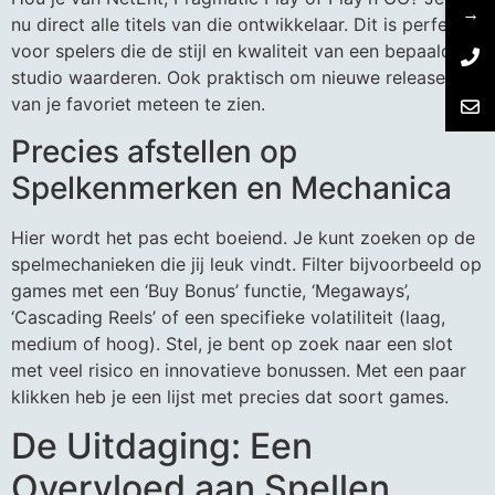
→
nu direct alle titels van die ontwikkelaar. Dit is perfect
voor spelers die de stijl en kwaliteit van een bepaalde
studio waarderen. Ook praktisch om nieuwe releases
van je favoriet meteen te zien.
Precies afstellen op
Spelkenmerken en Mechanica
Hier wordt het pas echt boeiend. Je kunt zoeken op de
spelmechanieken die jij leuk vindt. Filter bijvoorbeeld op
games met een ‘Buy Bonus’ functie, ‘Megaways’,
‘Cascading Reels’ of een specifieke volatiliteit (laag,
medium of hoog). Stel, je bent op zoek naar een slot
met veel risico en innovatieve bonussen. Met een paar
klikken heb je een lijst met precies dat soort games.
De Uitdaging: Een
Overvloed aan Spellen