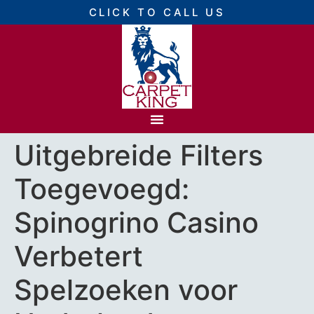
CLICK TO CALL US
Uitgebreide Filters
Toegevoegd:
Spinogrino Casino
Verbetert
Spelzoeken voor