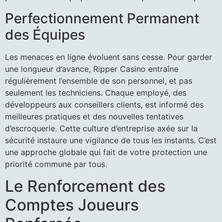
Perfectionnement Permanent
des Équipes
Les menaces en ligne évoluent sans cesse. Pour garder
une longueur d’avance, Ripper Casino entraîne
régulièrement l’ensemble de son personnel, et pas
seulement les techniciens. Chaque employé, des
développeurs aux conseillers clients, est informé des
meilleures pratiques et des nouvelles tentatives
d’escroquerie. Cette culture d’entreprise axée sur la
sécurité instaure une vigilance de tous les instants. C’est
une approche globale qui fait de votre protection une
priorité commune par tous.
Le Renforcement des
Comptes Joueurs