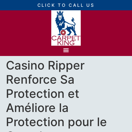
CLICK TO CALL US
Casino Ripper
Renforce Sa
Protection et
Améliore la
Protection pour le