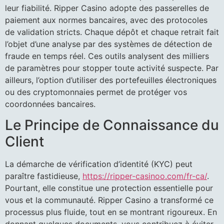
leur fiabilité. Ripper Casino adopte des passerelles de
paiement aux normes bancaires, avec des protocoles
de validation stricts. Chaque dépôt et chaque retrait fait
l’objet d’une analyse par des systèmes de détection de
fraude en temps réel. Ces outils analysent des milliers
de paramètres pour stopper toute activité suspecte. Par
ailleurs, l’option d’utiliser des portefeuilles électroniques
ou des cryptomonnaies permet de protéger vos
coordonnées bancaires.
Le Principe de Connaissance du
Client
La démarche de vérification d’identité (KYC) peut
paraître fastidieuse,
https://ripper-casinoo.com/fr-ca/
.
Pourtant, elle constitue une protection essentielle pour
vous et la communauté. Ripper Casino a transformé ce
processus plus fluide, tout en se montrant rigoureux. En
donnant quelques documents, vous contribuez à éviter