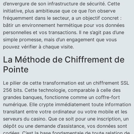
d’envergure de son infrastructure de sécurité. Cette
initiative, plus ambitieuse que ce que l’on observe
fréquemment dans le secteur, a un objectif concret :
bâtir un environnement hermétique pour vos données
personnelles et vos transactions. Il ne s’agit pas d’une
simple promesse, mais d’un engagement que vous
pouvez vérifier à chaque visite.
La Méthode de Chiffrement de
Pointe
Le pilier de cette transformation est un chiffrement SSL
256 bits. Cette technologie, comparable à celle des
grandes banques, fonctionne comme un coffre-fort
numérique. Elle crypte immédiatement toute information
transitant entre votre ordinateur ou votre mobile et les
serveurs du casino. Que ce soit pour une inscription, un
dépôt ou une demande d’assistance, vos données sont
codées. C’est la base fondamentale de toute relation de