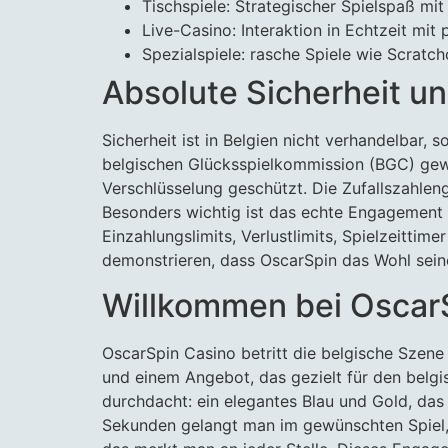
Tischspiele: Strategischer Spielspaß mit
Live-Casino: Interaktion in Echtzeit mit
Spezialspiele: rasche Spiele wie Scratc
Absolute Sicherheit 
Sicherheit ist in Belgien nicht verhandelbar, 
belgischen Glücksspielkommission (BGC) gewä
Verschlüsselung geschützt. Die Zufallszahlen
Besonders wichtig ist das echte Engagement f
Einzahlungslimits, Verlustlimits, Spielzeitti
demonstrieren, dass OscarSpin das Wohl seiner
Willkommen bei OscarSp
OscarSpin Casino betritt die belgische Szene
und einem Angebot, das gezielt für den belgi
durchdacht: ein elegantes Blau und Gold, das 
Sekunden gelangt man im gewünschten Spiel, o