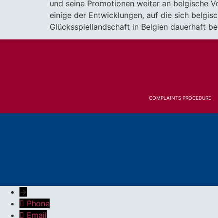
und seine Promotionen weiter an belgische Vor
einige der Entwicklungen, auf die sich belgis
Glücksspiellandschaft in Belgien dauerhaft be
COMPLAINTS PROCEDURE
→
Phone
Email