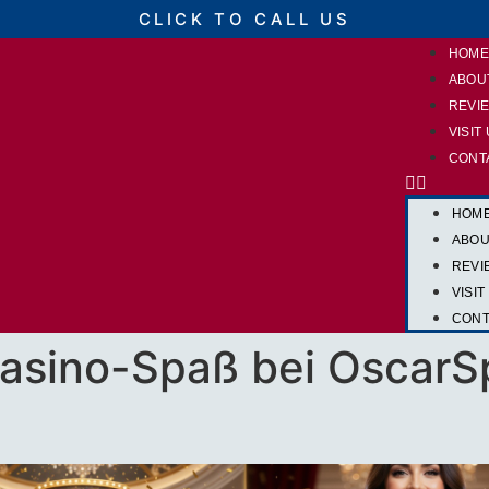
CLICK TO CALL US
HOM
ABOU
REVI
VISIT
CONT
HOM
ABOU
REVI
VISIT
CONT
asino-Spaß bei OscarSp