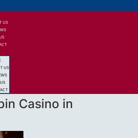
E
T US
EWS
 US
ACT
E
T US
EWS
 US
ACT
in Casino in