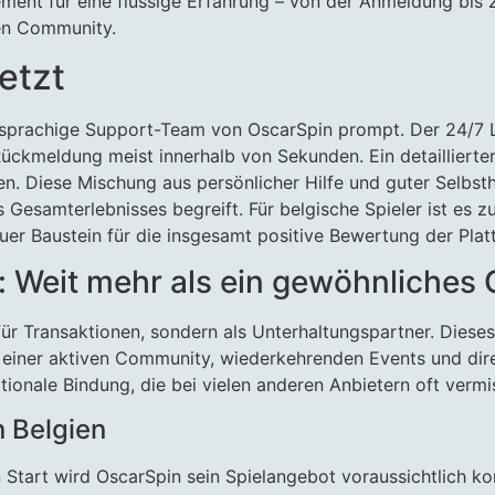
ment für eine flüssige Erfahrung – von der Anmeldung bis zu
en Community.
etzt
rsprachige Support-Team von OscarSpin prompt. Der 24/7 Li
kmeldung meist innerhalb von Sekunden. Ein detaillierter 
n. Diese Mischung aus persönlicher Hilfe und guter Selbsth
es Gesamterlebnisses begreift. Für belgische Spieler ist es 
uer Baustein für die insgesamt positive Bewertung der Plat
: Weit mehr als ein gewöhnliches 
 für Transaktionen, sondern als Unterhaltungspartner. Dies
in einer aktiven Community, wiederkehrenden Events und dir
ionale Bindung, die bei vielen anderen Anbietern oft vermis
n Belgien
 Start wird OscarSpin sein Spielangebot voraussichtlich kont