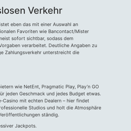
slosen Verkehr
istet eben das mit einer Auswahl an
ionalen Favoriten wie Bancontact/Mister
eist sofort sichtbar, sodass dem
Vorgaben verarbeitet. Deutliche Angaben zu
e Zahlungsverkehr unterstreicht die
ietern wie NetEnt, Pragmatic Play, Play’n GO
 für jeden Geschmack und jedes Budget etwas.
-Casino mit echten Dealern – hier findet
 professionelle Studios und holt die Atmosphäre
Veröffentlichungen ständig.
essiver Jackpots.