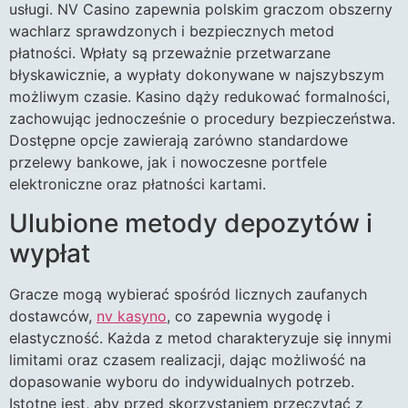
usługi. NV Casino zapewnia polskim graczom obszerny
wachlarz sprawdzonych i bezpiecznych metod
płatności. Wpłaty są przeważnie przetwarzane
błyskawicznie, a wypłaty dokonywane w najszybszym
możliwym czasie. Kasino dąży redukować formalności,
zachowując jednocześnie o procedury bezpieczeństwa.
Dostępne opcje zawierają zarówno standardowe
przelewy bankowe, jak i nowoczesne portfele
elektroniczne oraz płatności kartami.
Ulubione metody depozytów i
wypłat
Gracze mogą wybierać spośród licznych zaufanych
dostawców,
nv kasyno
, co zapewnia wygodę i
elastyczność. Każda z metod charakteryzuje się innymi
limitami oraz czasem realizacji, dając możliwość na
dopasowanie wyboru do indywidualnych potrzeb.
Istotne jest, aby przed skorzystaniem przeczytać z