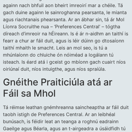
againn nach bhfuil aon bheirt imreoirí mar a chéile. Tá
gach duine againn le sainroghanna pearsanta, le mianta
agus riachtanais phearsanta. Ar an ábhar sin, tá ár Mol
Líonra Socruithe nua – ‘Preferences Central’ – tógtha
díreach d’imreoir na hÉireann. Is é ár n-aidhm an taithí is
fearr a chur ar fáil duit, agus is léir dúinn go dtosaíonn
taithí mhaith le smacht. Leis an mol seo, is tú a
mhúnlaíonn do chluiche ón nóiméad a logálann tú
isteach. Is éard atá i gceist go mbíonn gach cuairt níos
oiriúnaí duit, níos intuigthe, agus níos spraíúla.
Gnéithe Praiticiúla atá ar
Fáil sa Mhol
Tá réimse leathan gnémhreanna saincheaptha ar fáil duit
taobh istigh de Preferences Central. Ar an leibhéal
bunúsach, is féidir leat an teanga a roghnú eadrainn
Gaeilge agus Béarla, agus an t-airgeadra a úsáidfidh tú