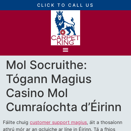
CLICK TO CALL US
Mol Socruithe:
Tógann Magius
Casino Mol
Cumraíochta d’Éirinn
Fáilte chuig
customer support magius
, áit a thosaíonn
athrú mór ar an gcluiche ar líne in Éirinn. Tá a fhios