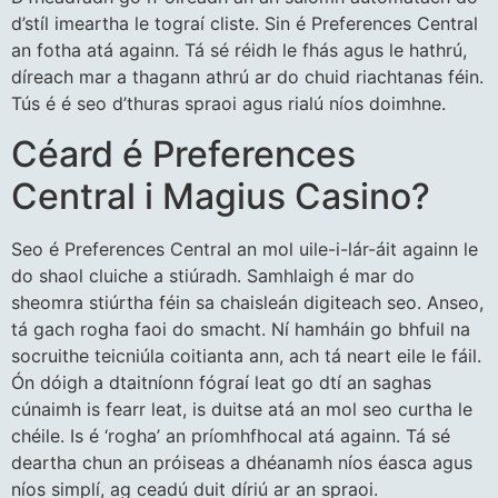
d’stíl imeartha le tograí cliste. Sin é Preferences Central
an fotha atá againn. Tá sé réidh le fhás agus le hathrú,
díreach mar a thagann athrú ar do chuid riachtanas féin.
Tús é é seo d’thuras spraoi agus rialú níos doimhne.
Céard é Preferences
Central i Magius Casino?
Seo é Preferences Central an mol uile-i-lár-áit againn le
do shaol cluiche a stiúradh. Samhlaigh é mar do
sheomra stiúrtha féin sa chaisleán digiteach seo. Anseo,
tá gach rogha faoi do smacht. Ní hamháin go bhfuil na
socruithe teicniúla coitianta ann, ach tá neart eile le fáil.
Ón dóigh a dtaitníonn fógraí leat go dtí an saghas
cúnaimh is fearr leat, is duitse atá an mol seo curtha le
chéile. Is é ‘rogha’ an príomhfhocal atá againn. Tá sé
deartha chun an próiseas a dhéanamh níos éasca agus
níos simplí, ag ceadú duit díriú ar an spraoi.