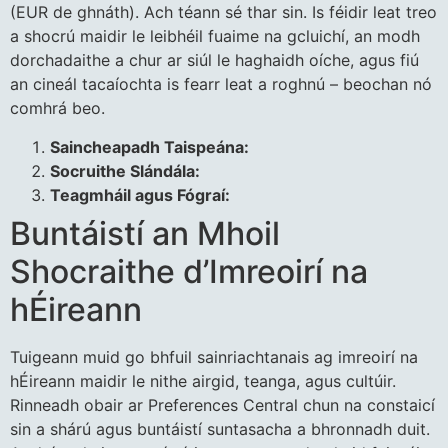
(EUR de ghnáth). Ach téann sé thar sin. Is féidir leat treo
a shocrú maidir le leibhéil fuaime na gcluichí, an modh
dorchadaithe a chur ar siúl le haghaidh oíche, agus fiú
an cineál tacaíochta is fearr leat a roghnú – beochan nó
comhrá beo.
Saincheapadh Taispeána:
Socruithe Slándála:
Teagmháil agus Fógraí:
Buntáistí an Mhoil
Shocraithe d’Imreoirí na
hÉireann
Tuigeann muid go bhfuil sainriachtanais ag imreoirí na
hÉireann maidir le nithe airgid, teanga, agus cultúir.
Rinneadh obair ar Preferences Central chun na constaicí
sin a shárú agus buntáistí suntasacha a bhronnadh duit.