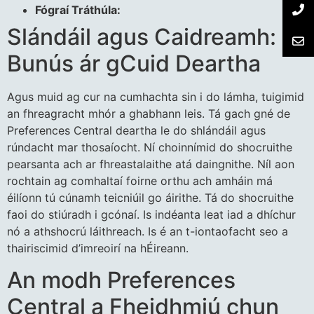
Fógraí Tráthúla:
Slándáil agus Caidreamh:
Bunús ár gCuid Deartha
Agus muid ag cur na cumhachta sin i do lámha, tuigimid
an fhreagracht mhór a ghabhann leis. Tá gach gné de
Preferences Central deartha le do shlándáil agus
rúndacht mar thosaíocht. Ní choinnímid do shocruithe
pearsanta ach ar fhreastalaithe atá daingnithe. Níl aon
rochtain ag comhaltaí foirne orthu ach amháin má
éilíonn tú cúnamh teicniúil go áirithe. Tá do shocruithe
faoi do stiúradh i gcónaí. Is indéanta leat iad a dhíchur
nó a athshocrú láithreach. Is é an t-iontaofacht seo a
thairiscimid d’imreoirí na hÉireann.
An modh Preferences
Central a Fheidhmiú chun