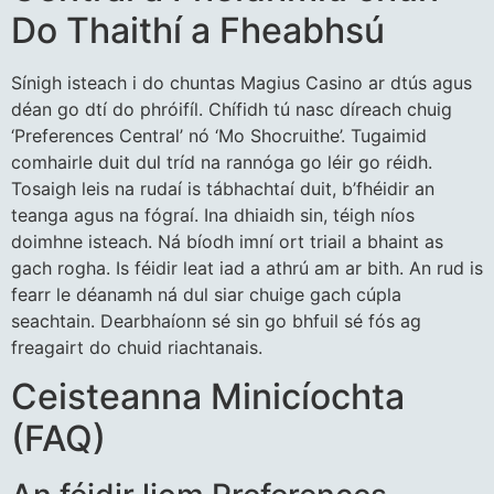
Do Thaithí a Fheabhsú
Sínigh isteach i do chuntas Magius Casino ar dtús agus
déan go dtí do phróifíl. Chífidh tú nasc díreach chuig
‘Preferences Central’ nó ‘Mo Shocruithe’. Tugaimid
comhairle duit dul tríd na rannóga go léir go réidh.
Tosaigh leis na rudaí is tábhachtaí duit, b’fhéidir an
teanga agus na fógraí. Ina dhiaidh sin, téigh níos
doimhne isteach. Ná bíodh imní ort triail a bhaint as
gach rogha. Is féidir leat iad a athrú am ar bith. An rud is
fearr le déanamh ná dul siar chuige gach cúpla
seachtain. Dearbhaíonn sé sin go bhfuil sé fós ag
freagairt do chuid riachtanais.
Ceisteanna Minicíochta
(FAQ)