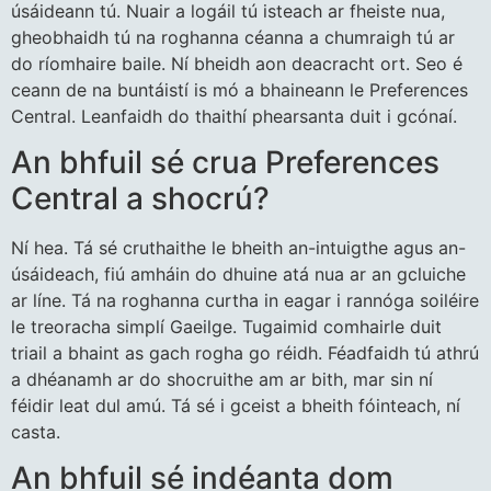
úsáideann tú. Nuair a logáil tú isteach ar fheiste nua,
gheobhaidh tú na roghanna céanna a chumraigh tú ar
do ríomhaire baile. Ní bheidh aon deacracht ort. Seo é
ceann de na buntáistí is mó a bhaineann le Preferences
Central. Leanfaidh do thaithí phearsanta duit i gcónaí.
An bhfuil sé crua Preferences
Central a shocrú?
Ní hea. Tá sé cruthaithe le bheith an-intuigthe agus an-
úsáideach, fiú amháin do dhuine atá nua ar an gcluiche
ar líne. Tá na roghanna curtha in eagar i rannóga soiléire
le treoracha simplí Gaeilge. Tugaimid comhairle duit
triail a bhaint as gach rogha go réidh. Féadfaidh tú athrú
a dhéanamh ar do shocruithe am ar bith, mar sin ní
féidir leat dul amú. Tá sé i gceist a bheith fóinteach, ní
casta.
An bhfuil sé indéanta dom