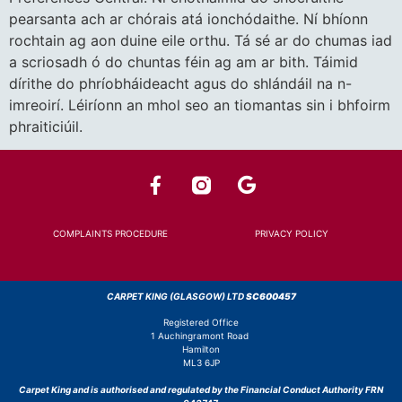
pearsanta ach ar chórais atá ionchódaithe. Ní bhíonn
rochtain ag aon duine eile orthu. Tá sé ar do chumas iad
a scriosadh ó do chuntas féin ag am ar bith. Táimid
dírithe do phríobháideacht agus do shlándáil na n-
imreoirí. Léiríonn an mhol seo an tiomantas sin i bhfoirm
phraiticiúil.
COMPLAINTS PROCEDURE
PRIVACY POLICY
CARPET KING (GLASGOW) LTD
SC600457
Registered Office
1 Auchingramont Road
Hamilton
ML3 6JP
Carpet King and is authorised and regulated by the Financial Conduct Authority FRN