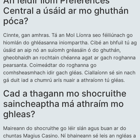
An féidir liom Preferences
Central a úsáid ar mo ghuthán
póca?
Cinnte, gan amhras. Tá an Mol Líonra seo féiliúnach go
hiomlán do ghléasanna iniompartha. Cibé an bhfuil tú ag
úsáid an aip nó an suíomh gréasáin ó do ghuthán,
gheobhaidh an rochtain chéanna agat ar gach roghanna
pearsanta. Coimeádtar do roghanna go
comhsheasmhach idir gach gléas. Ciallaíonn sé sin nach
gá duit iad a chumrú arís nuair a athraíonn tú gléas.
Cad a thagann mo shocruithe
saincheaptha má athraím mo
ghleas?
Maireann do shocruithe go léir slán agus buan ar do
chuntas Magius Casino. Ní bhaineann sé leis an ngléas a