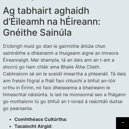
Ag tabhairt aghaidh
d’Éileamh na hÉireann:
Gnéithe Sainúla
D’oibrigh muid go dian le gairmithe áitiúla chun
saintréithe a dhéanamh a thuigeann aigne an imreora
Éireannaigh. Mar shampla, tá an deis ann an t-am a
shocrú go ham chláir ama Bhaile Átha Cliath.
Cabhraíonn sé sin le sceidil imeartha a phleanáil. Tá deis
ann freisin fógraí a fháil faoi chluichí a bhfuil an-tóir
orthu in Éirinn, nó faoi dheiseanna a bhaineann le
himeachtaí náisiúnta. Is iad na mionsonraí seo a fhágann
go mothaíonn tú go bhfuil an t-ionad á reáchtáil duitse
go pearsanta.
Comhthéacs Cultúrtha:
→
Tacaíocht Airgid: