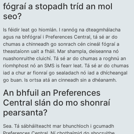
fógraí a stopadh tríd an mol
seo?
Is féidir leat go hiomlán. I rannóg na dteagmhálacha
agus na bhfógraí i Preferences Central, tá sé ar do
chumas a chinneadh go sonrach cén cineál fógraí a
theastaíonn uait a fháil. Mar shampla, deiseanna nó
nuashonruithe cluichí. Tá sé ar do chumas a roghnú an
ríomhphost nó an SMS is fearr leat. Tá sé ar do chumas
iad a chur ar fionraí go sealadach nó iad a dhícheangal
go buan. Is ortsa atá an cinneadh sin a dhéanamh.
An bhfuil an Preferences
Central slán do mo shonraí
pearsanta?
Sea. Tá sábháilteacht mar bhunchloch i gcumadh
Preferences Central. Ní chothaímid do shocruithe