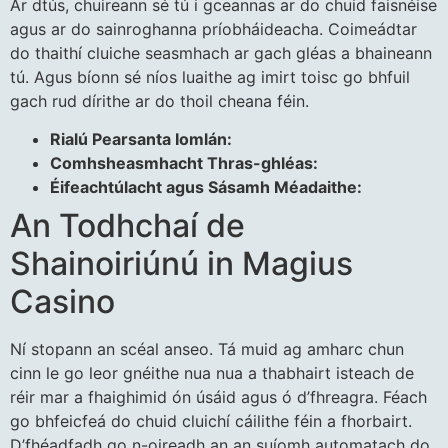
Ar dtús, chuireann sé tú i gceannas ar do chuid faisnéise
agus ar do sainroghanna príobháideacha. Coimeádtar
do thaithí cluiche seasmhach ar gach gléas a bhaineann
tú. Agus bíonn sé níos luaithe ag imirt toisc go bhfuil
gach rud dírithe ar do thoil cheana féin.
Rialú Pearsanta Iomlán:
Comhsheasmhacht Thras-ghléas:
Éifeachtúlacht agus Sásamh Méadaithe:
An Todhchaí de
Shainoiriúnú in Magius
Casino
Ní stopann an scéal anseo. Tá muid ag amharc chun
cinn le go leor gnéithe nua nua a thabhairt isteach de
réir mar a fhaighimid ón úsáid agus ó d’fhreagra. Féach
go bhfeicfeá do chuid cluichí cáilithe féin a fhorbairt.
D’fhéadfadh go n-oireadh an an suíomh automatach do