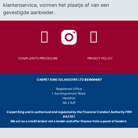
klantenservice, vormen het plaatje af van een
gevestigde aanbieder.
COMPLAINTS PROCEDURE
PRIVACY POLICY
CARPET KING (GLASGOW) LTD
SC600457
Registered Office
1 Auchingramont Road
Hamilton
ML3 6JP
Carpet King and is authorised and regulated by the Financial Conduct Authority FRN
943747.
We act as a credit broker not a lender and offer finance from a panel of lenders
.