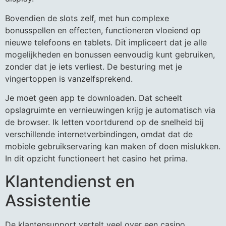
Bovendien de slots zelf, met hun complexe
bonusspellen en effecten, functioneren vloeiend op
nieuwe telefoons en tablets. Dit impliceert dat je alle
mogelijkheden en bonussen eenvoudig kunt gebruiken,
zonder dat je iets verliest. De besturing met je
vingertoppen is vanzelfsprekend.
Je moet geen app te downloaden. Dat scheelt
opslagruimte en vernieuwingen krijg je automatisch via
de browser. Ik letten voortdurend op de snelheid bij
verschillende internetverbindingen, omdat dat de
mobiele gebruikservaring kan maken of doen mislukken.
In dit opzicht functioneert het casino het prima.
Klantendienst en
Assistentie
De klantensupport vertelt veel over een casino.