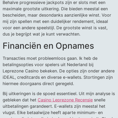
Behalve progressieve jackpots zijn er slots met een
maximale grootste uitkering. Die bieden meestal een
bescheiden, maar desondanks aanzienlijke winst. Voor
mij zijn spellen met een duidelijker rendement, ideaal
voor een andere speelstijl. De grootste winst is vast,
dus je begrijpt wat je kunt verwachten.
Financiën en Opnames
Transacties moet probleemloos gaan. Ik heb de
betalingsopties voor spelers uit Nederland bij
Leprezone Casino bekeken. De opties zijn onder andere
iDEAL, creditcards en diverse e-wallets. Stortingen zijn
hiermee doorgaans direct geregeld.
Bij uitkeringen is de spoed essentieel. Uit mijn analyse is
gebleken dat het
Casino Leprezone Recensie
snelle
uitbetalingen garandeert. E-wallets zijn meestal het
vlugst. Elke betaalwijze heeft aparte minimum- en