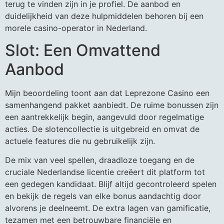
terug te vinden zijn in je profiel. De aanbod en
duidelijkheid van deze hulpmiddelen behoren bij een
morele casino-operator in Nederland.
Slot: Een Omvattend
Aanbod
Mijn beoordeling toont aan dat Leprezone Casino een
samenhangend pakket aanbiedt. De ruime bonussen zijn
een aantrekkelijk begin, aangevuld door regelmatige
acties. De slotencollectie is uitgebreid en omvat de
actuele features die nu gebruikelijk zijn.
De mix van veel spellen, draadloze toegang en de
cruciale Nederlandse licentie creëert dit platform tot
een gedegen kandidaat. Blijf altijd gecontroleerd spelen
en bekijk de regels van elke bonus aandachtig door
alvorens je deelneemt. De extra lagen van gamificatie,
tezamen met een betrouwbare financiële en