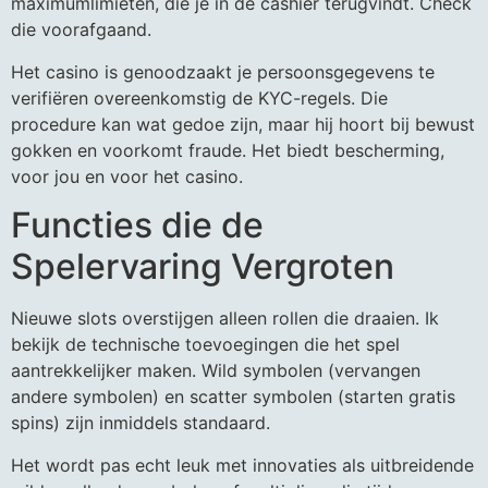
maximumlimieten, die je in de cashier terugvindt. Check
die voorafgaand.
Het casino is genoodzaakt je persoonsgegevens te
verifiëren overeenkomstig de KYC-regels. Die
procedure kan wat gedoe zijn, maar hij hoort bij bewust
gokken en voorkomt fraude. Het biedt bescherming,
voor jou en voor het casino.
Functies die de
Spelervaring Vergroten
Nieuwe slots overstijgen alleen rollen die draaien. Ik
bekijk de technische toevoegingen die het spel
aantrekkelijker maken. Wild symbolen (vervangen
andere symbolen) en scatter symbolen (starten gratis
spins) zijn inmiddels standaard.
Het wordt pas echt leuk met innovaties als uitbreidende