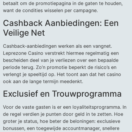
betaalt om de promotiepagina in de gaten te houden,
want de condities wisselen per campagne.
Cashback Aanbiedingen: Een
Veilige Net
Cashback-aanbiedingen werken als een vangnet.
Leprezone Casino verstrekt hiermee regelmatig een
bescheiden deel van je verliezen over een bepaalde
periode terug. Zo’n promotie beperkt de risico’s en
verlengt je speeltijd op. Het toont aan dat het casino
ook aan de lange termijn meedenkt.
Exclusief en Trouwprogramma
Voor de vaste gasten is er een loyaliteitsprogramma. In
de regel verdien je punten door geld in te zetten. Hoe
groter je status, hoe beter de beloningen: exclusieve
bonussen, een toegewijde accountmanager, snellere