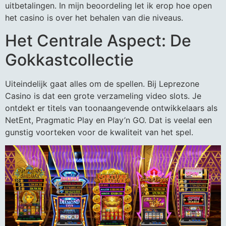
uitbetalingen. In mijn beoordeling let ik erop hoe open
het casino is over het behalen van die niveaus.
Het Centrale Aspect: De
Gokkastcollectie
Uiteindelijk gaat alles om de spellen. Bij Leprezone
Casino is dat een grote verzameling video slots. Je
ontdekt er titels van toonaangevende ontwikkelaars als
NetEnt, Pragmatic Play en Play’n GO. Dat is veelal een
gunstig voorteken voor de kwaliteit van het spel.