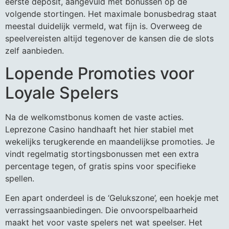
eerste deposit, aangevuld met bonussen op de
volgende stortingen. Het maximale bonusbedrag staat
meestal duidelijk vermeld, wat fijn is. Overweeg de
speelvereisten altijd tegenover de kansen die de slots
zelf aanbieden.
Lopende Promoties voor
Loyale Spelers
Na de welkomstbonus komen de vaste acties.
Leprezone Casino handhaaft het hier stabiel met
wekelijks terugkerende en maandelijkse promoties. Je
vindt regelmatig stortingsbonussen met een extra
percentage tegen, of gratis spins voor specifieke
spellen.
Een apart onderdeel is de ‘Gelukszone’, een hoekje met
verrassingsaanbiedingen. Die onvoorspelbaarheid
maakt het voor vaste spelers net wat speelser. Het