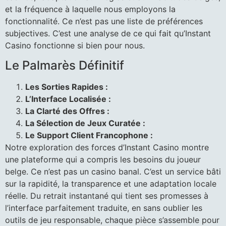
et la fréquence à laquelle nous employons la
fonctionnalité. Ce n’est pas une liste de préférences
subjectives. C’est une analyse de ce qui fait qu’Instant
Casino fonctionne si bien pour nous.
Le Palmarès Définitif
Les Sorties Rapides :
L’Interface Localisée :
La Clarté des Offres :
La Sélection de Jeux Curatée :
Le Support Client Francophone :
Notre exploration des forces d’Instant Casino montre
une plateforme qui a compris les besoins du joueur
belge. Ce n’est pas un casino banal. C’est un service bâti
sur la rapidité, la transparence et une adaptation locale
réelle. Du retrait instantané qui tient ses promesses à
l’interface parfaitement traduite, en sans oublier les
outils de jeu responsable, chaque pièce s’assemble pour