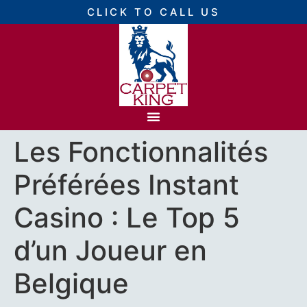
CLICK TO CALL US
Les Fonctionnalités
Préférées Instant
Casino : Le Top 5
d’un Joueur en
Belgique