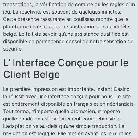
transactions, la vérification de compte ou les règles d’un
jeu. La réactivité est souvent de quelques minutes.
Cette présence rassurante en coulisses montre que la
plateforme investit dans la satisfaction de sa clientèle
belge. Le fait de savoir qu’une assistance qualifiée est
disponible en permanence consolide notre sensation de
sécurité.
L’ Interface Conçue pour le
Client Belge
La première impression est importante. Instant Casino
la réussit avec une interface conçue pour nous. Le site
est entièrement disponible en français et en néerlandais.
Tout terme, n’importe quelle promotion, n’importe
quelle condition est parfaitement compréhensible.
L’adaptation va au-delà qu’une simple traduction. La
navigation est logique. Elle met en avant les jeux et les