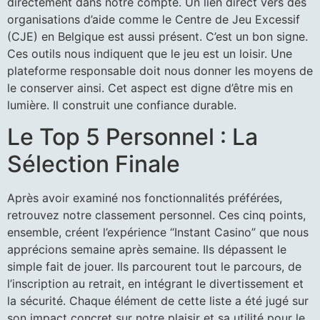
directement dans notre compte. Un lien direct vers des
organisations d’aide comme le Centre de Jeu Excessif
(CJE) en Belgique est aussi présent. C’est un bon signe.
Ces outils nous indiquent que le jeu est un loisir. Une
plateforme responsable doit nous donner les moyens de
le conserver ainsi. Cet aspect est digne d’être mis en
lumière. Il construit une confiance durable.
Le Top 5 Personnel : La
Sélection Finale
Après avoir examiné nos fonctionnalités préférées,
retrouvez notre classement personnel. Ces cinq points,
ensemble, créent l’expérience “Instant Casino” que nous
apprécions semaine après semaine. Ils dépassent le
simple fait de jouer. Ils parcourent tout le parcours, de
l’inscription au retrait, en intégrant le divertissement et
la sécurité. Chaque élément de cette liste a été jugé sur
son impact concret sur notre plaisir et sa utilité pour le