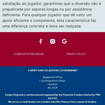
satisfação do jogador, garantindo que a diversão não é
prejudicada por esperas longas ou por assistência
deficiente. Para qualquer jogador que dê valor um
apoio eficiente e competente, esta característica faz
uma diferença concreta e deve ser realçada.
COMPLAINTS PROCEDURE
PRIVACY POLICY
CARPET KING (GLASGOW) LTD
SC600457
Registered Office
1 Auchingramont Road
Hamilton
ML3 6JP
Carpet King and is authorised and regulated by the Financial Conduct Authority FRN
943747.
We act as a credit broker not a lender and offer finance from a panel of lenders
.