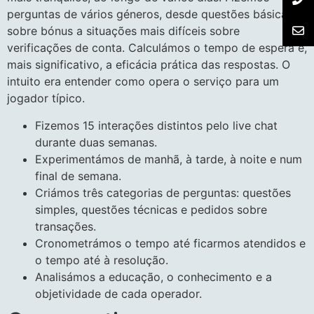
perguntas de vários géneros, desde questões básicas
sobre bónus a situações mais difíceis sobre
verificações de conta. Calculámos o tempo de espera e,
mais significativo, a eficácia prática das respostas. O
intuito era entender como opera o serviço para um
jogador típico.
Fizemos 15 interações distintos pelo live chat
durante duas semanas.
Experimentámos de manhã, à tarde, à noite e num
final de semana.
Criámos três categorias de perguntas: questões
simples, questões técnicas e pedidos sobre
transações.
Cronometrámos o tempo até ficarmos atendidos e
o tempo até à resolução.
Analisámos a educação, o conhecimento e a
objetividade de cada operador.