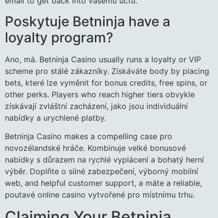
email to get back into vašemu účtu.
Poskytuje Betninja have a
loyalty program?
Ano, má. Betninja Casino usually runs a loyalty or VIP
scheme pro stálé zákazníky. Získáváte body by placing
bets, které lze vyměnit for bonus credits, free spins, or
other perks. Players who reach higher tiers obvykle
získávají zvláštní zacházení, jako jsou individuální
nabídky a urychlené platby.
Betninja Casino makes a compelling case pro
novozélandské hráče. Kombinuje velké bonusové
nabídky s důrazem na rychlé vyplácení a bohatý herní
výběr. Doplňte o silné zabezpečení, výborný mobilní
web, and helpful customer support, a máte a reliable,
poutavé online casino vytvořené pro místnímu trhu.
Claiming Your Betninja