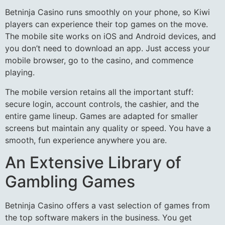
Betninja Casino runs smoothly on your phone, so Kiwi
players can experience their top games on the move.
The mobile site works on iOS and Android devices, and
you don’t need to download an app. Just access your
mobile browser, go to the casino, and commence
playing.
The mobile version retains all the important stuff:
secure login, account controls, the cashier, and the
entire game lineup. Games are adapted for smaller
screens but maintain any quality or speed. You have a
smooth, fun experience anywhere you are.
An Extensive Library of
Gambling Games
Betninja Casino offers a vast selection of games from
the top software makers in the business. You get