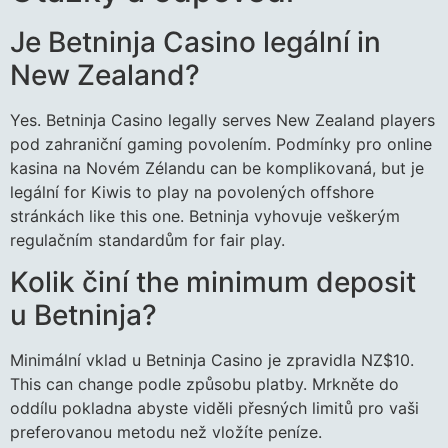
Je Betninja Casino legální in
New Zealand?
Yes. Betninja Casino legally serves New Zealand players
pod zahraniční gaming povolením. Podmínky pro online
kasina na Novém Zélandu can be komplikovaná, but je
legální for Kiwis to play na povolených offshore
stránkách like this one. Betninja vyhovuje veškerým
regulačním standardům for fair play.
Kolik činí the minimum deposit
u Betninja?
Minimální vklad u Betninja Casino je zpravidla NZ$10.
This can change podle způsobu platby. Mrkněte do
oddílu pokladna abyste viděli přesných limitů pro vaši
preferovanou metodu než vložíte peníze.