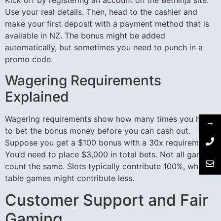
Kick off by registering an account on the Betninja site.
Use your real details. Then, head to the cashier and
make your first deposit with a payment method that is
available in NZ. The bonus might be added
automatically, but sometimes you need to punch in a
promo code.
Wagering Requirements
Explained
Wagering requirements show how many times you have
→
to bet the bonus money before you can cash out.
Suppose you get a $100 bonus with a 30x requirement.
You’d need to place $3,000 in total bets. Not all games
count the same. Slots typically contribute 100%, while
table games might contribute less.
Customer Support and Fair
Gaming