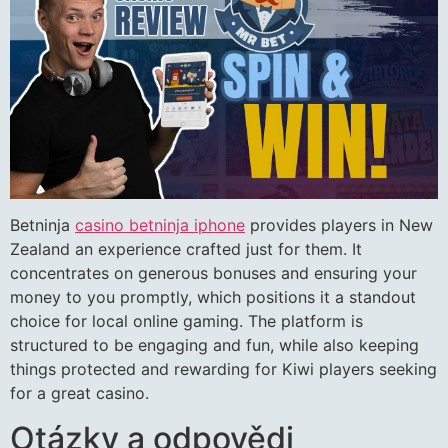
Betninja
casino betninja iphone
provides players in New
Zealand an experience crafted just for them. It
concentrates on generous bonuses and ensuring your
money to you promptly, which positions it a standout
choice for local online gaming. The platform is
structured to be engaging and fun, while also keeping
things protected and rewarding for Kiwi players seeking
for a great casino.
Otázky a odpovědi