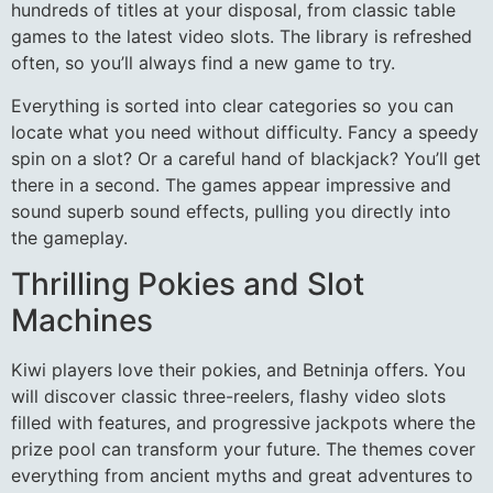
hundreds of titles at your disposal, from classic table
games to the latest video slots. The library is refreshed
often, so you’ll always find a new game to try.
Everything is sorted into clear categories so you can
locate what you need without difficulty. Fancy a speedy
spin on a slot? Or a careful hand of blackjack? You’ll get
there in a second. The games appear impressive and
sound superb sound effects, pulling you directly into
the gameplay.
Thrilling Pokies and Slot
Machines
Kiwi players love their pokies, and Betninja offers. You
will discover classic three-reelers, flashy video slots
filled with features, and progressive jackpots where the
prize pool can transform your future. The themes cover
everything from ancient myths and great adventures to