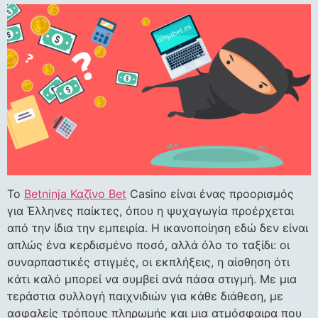
Το
Betninja Καζίνο Bet
Casino είναι ένας προορισμός
για Έλληνες παίκτες, όπου η ψυχαγωγία προέρχεται
από την ίδια την εμπειρία. Η ικανοποίηση εδώ δεν είναι
απλώς ένα κερδισμένο ποσό, αλλά όλο το ταξίδι: οι
συναρπαστικές στιγμές, οι εκπλήξεις, η αίσθηση ότι
κάτι καλό μπορεί να συμβεί ανά πάσα στιγμή. Με μια
τεράστια συλλογή παιχνιδιών για κάθε διάθεση, με
ασφαλείς τρόπους πληρωμής και μια ατμόσφαιρα που