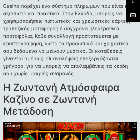
Casino παρέχει ένα σύστημα πληρωμών που είναι και
αξιόπιστο και πρακτικό. Στην Ελλάδα, μπορείς να
χρησιμοποιήσεις πιστωτικές και χρεωστικές κάρτες,
τραπεζικές μεταφορές ή σύγχρονα ηλεκτρονικά
πορτοφόλια. Κάθε συναλλαγή προστατεύεται με
κρυπτογράφηση, ώστε τα προσωπικά και χρηματικά
σου δεδομένα να μείνουν μυστικά. Οι καταθέσεις
γίνονται αμέσως. Οι αναλήψεις επεξεργάζονται
γρήγορα, για να μπορείς να απολαμβάνεις τα κέρδη
σου χωρίς μακριές αναμονές.
Η Ζωντανή Ατμόσφαιρα
Καζίνο σε Ζωντανή
Μετάδοση