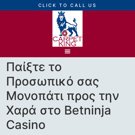
CLICK TO CALL US
ABOUT US
Παίξτε το
Προσωπικό σας
Μονοπάτι προς την
Χαρά στο Betninja
Casino