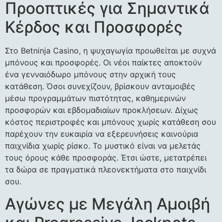
Προοπτικές για Σημαντικά
Κέρδος και Προσφορές
Στο Betninja Casino, η ψυχαγωγία προωθείται με συχνά
μπόνους και προσφορές. Οι νέοι παίκτες αποκτούν
ένα γενναιόδωρο μπόνους στην αρχική τους
κατάθεση. Όσοι συνεχίζουν, βρίσκουν ανταμοιβές
μέσω προγραμμάτων πιστότητας, καθημερινών
προσφορών και εβδομαδιαίων προκλήσεων. Δίχως
κόστος περιστροφές και μπόνους χωρίς κατάθεση σου
παρέχουν την ευκαιρία να εξερευνήσεις καινούρια
παιχνίδια χωρίς ρίσκο. Το μυστικό είναι να μελετάς
τους όρους κάθε προσφοράς. Έτσι ώστε, μετατρέπει
τα δώρα σε πραγματικά πλεονεκτήματα στο παιχνίδι
σου.
Αγώνες με Μεγάλη Αμοιβή