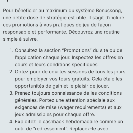
Pour bénéficier au maximum du système Bonuskong,
une petite dose de stratégie est utile. Il s’agit d’inclure
ces promotions à vos pratiques de jeu de façon
responsable et performante. Découvrez une routine
simple à suivre.
Consultez la section “Promotions” du site ou de
l’application chaque jour. Inspectez les offres en
cours et leurs conditions spécifiques.
Optez pour de courtes sessions de tous les jours
pour employer vos tours gratuits. Cela étale les
opportunités de gain et le plaisir de jouer.
Prenez toujours connaissance de les conditions
générales. Portez une attention spéciale aux
exigences de mise (wager requirements) et aux
jeux admissibles pour chaque offre.
Exploitez le cashback hebdomadaire comme un
outil de “redressement”. Replacez-le avec