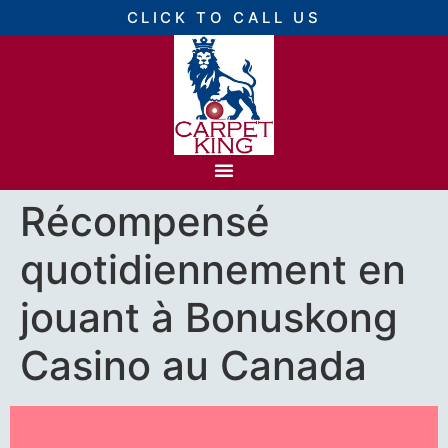
CLICK TO CALL US
Récompensé
quotidiennement en
jouant à Bonuskong
Casino au Canada