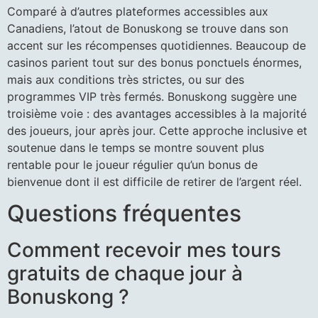
Comparé à d’autres plateformes accessibles aux
Canadiens, l’atout de Bonuskong se trouve dans son
accent sur les récompenses quotidiennes. Beaucoup de
casinos parient tout sur des bonus ponctuels énormes,
mais aux conditions très strictes, ou sur des
programmes VIP très fermés. Bonuskong suggère une
troisième voie : des avantages accessibles à la majorité
des joueurs, jour après jour. Cette approche inclusive et
soutenue dans le temps se montre souvent plus
rentable pour le joueur régulier qu’un bonus de
bienvenue dont il est difficile de retirer de l’argent réel.
Questions fréquentes
Comment recevoir mes tours
gratuits de chaque jour à
Bonuskong ?