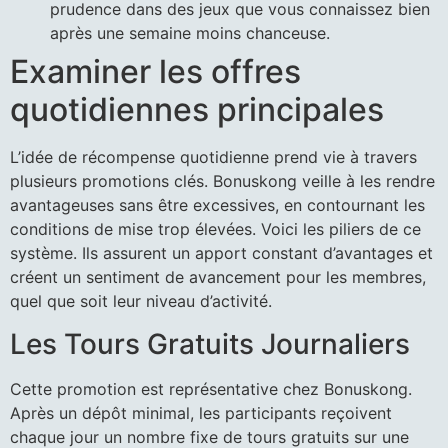
prudence dans des jeux que vous connaissez bien
après une semaine moins chanceuse.
Examiner les offres
quotidiennes principales
L’idée de récompense quotidienne prend vie à travers
plusieurs promotions clés. Bonuskong veille à les rendre
avantageuses sans être excessives, en contournant les
conditions de mise trop élevées. Voici les piliers de ce
système. Ils assurent un apport constant d’avantages et
créent un sentiment de avancement pour les membres,
quel que soit leur niveau d’activité.
Les Tours Gratuits Journaliers
Cette promotion est représentative chez Bonuskong.
Après un dépôt minimal, les participants reçoivent
chaque jour un nombre fixe de tours gratuits sur une