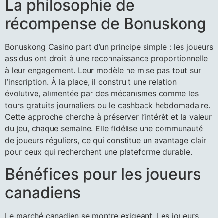
La philosophie de
récompense de Bonuskong
Bonuskong Casino part d’un principe simple : les joueurs
assidus ont droit à une reconnaissance proportionnelle
à leur engagement. Leur modèle ne mise pas tout sur
l’inscription. À la place, il construit une relation
évolutive, alimentée par des mécanismes comme les
tours gratuits journaliers ou le cashback hebdomadaire.
Cette approche cherche à préserver l’intérêt et la valeur
du jeu, chaque semaine. Elle fidélise une communauté
de joueurs réguliers, ce qui constitue un avantage clair
pour ceux qui recherchent une plateforme durable.
Bénéfices pour les joueurs
canadiens
Le marché canadien se montre exigeant. Les joueurs