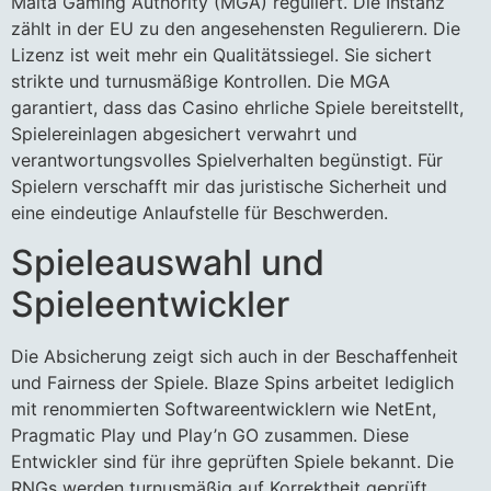
Malta Gaming Authority (MGA) reguliert. Die Instanz
zählt in der EU zu den angesehensten Regulierern. Die
Lizenz ist weit mehr ein Qualitätssiegel. Sie sichert
strikte und turnusmäßige Kontrollen. Die MGA
garantiert, dass das Casino ehrliche Spiele bereitstellt,
Spielereinlagen abgesichert verwahrt und
verantwortungsvolles Spielverhalten begünstigt. Für
Spielern verschafft mir das juristische Sicherheit und
eine eindeutige Anlaufstelle für Beschwerden.
Spieleauswahl und
Spieleentwickler
Die Absicherung zeigt sich auch in der Beschaffenheit
und Fairness der Spiele. Blaze Spins arbeitet lediglich
mit renommierten Softwareentwicklern wie NetEnt,
Pragmatic Play und Play’n GO zusammen. Diese
Entwickler sind für ihre geprüften Spiele bekannt. Die
RNGs werden turnusmäßig auf Korrektheit geprüft.