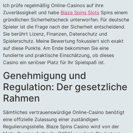
Ich prüfe regelmäßig Online-Casinos auf ihre
Zuverlässigkeit und habe
Blaze Spins Slots
Spins einem
gründlichen Sicherheitscheck unterworfen. Für deutsche
Spieler ist die Frage nach der Sicherheit entscheidend.
Sie berührt Lizenz, Finanzen, Datenschutz und
Spielerschutz. Meine Bewertung fokussiert sich exakt
auf diese Punkte. Am Ende bekommen Sie eine
fundierte und praktische Einschätzung, ob dieses
Casino ein seriöser Platz für Ihr Spielspaß ist.
Genehmigung und
Regulation: Der gesetzliche
Rahmen
Sämtliches vertrauenswürdige Online-Casino benötigt
eine offizielle Zulassung einer zuständigen
Regulierungsstelle. Blaze Spins Casino wird von der