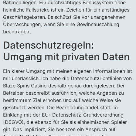
Rahmen liegen. Ein durchsichtiges Bonussystem ohne
heimliche Fallstricke ist ein Zeichen für ein anständiges
Geschäftsgebaren. Es schützt Sie vor unangenehmen
Überraschungen, wenn Sie eine Gewinnauszahlung
beantragen.
Datenschutzregeln:
Umgang mit privaten Daten
Ein klarer Umgang mit meinen eigenen Informationen ist
mir unerlässlich. Ich habe die Datenschutzrichtlinien von
Blaze Spins Casino deshalb genau durchgelesen. Der
Betreiber beschreibt ausführlich, welche Angaben zu
bestimmtem Ziel erhoben und auf welche Weise sie
geschützt werden. Die Bearbeitung findet statt im
Einklang mit der EU- Datenschutz-Grundverordnung
(DSGVO), die ebenso für Sie als einheimischen Spieler
gilt. Das impliziert, Sie besitzen ein Anspruch auf