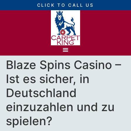
CLICK TO CALL US
Blaze Spins Casino –
Ist es sicher, in
Deutschland
einzuzahlen und zu
spielen?