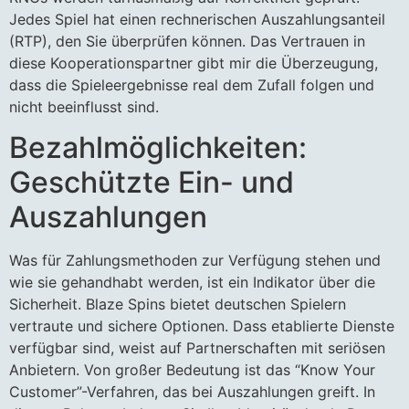
Jedes Spiel hat einen rechnerischen Auszahlungsanteil
(RTP), den Sie überprüfen können. Das Vertrauen in
diese Kooperationspartner gibt mir die Überzeugung,
dass die Spieleergebnisse real dem Zufall folgen und
nicht beeinflusst sind.
Bezahlmöglichkeiten:
Geschützte Ein- und
Auszahlungen
Was für Zahlungsmethoden zur Verfügung stehen und
wie sie gehandhabt werden, ist ein Indikator über die
Sicherheit. Blaze Spins bietet deutschen Spielern
vertraute und sichere Optionen. Dass etablierte Dienste
verfügbar sind, weist auf Partnerschaften mit seriösen
Anbietern. Von großer Bedeutung ist das “Know Your
Customer”-Verfahren, das bei Auszahlungen greift. In