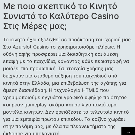
Με ποιο σκεπτικό το Κινητό
Συνιστά το Καλύτερο Casino
Στις Μέρες μας;
Το κινητό έχει εξελιχθεί σε προέκταση του χεριού μας.
Στο Azurslot Casino το χρησιμοποιούμε πλήρως. Η
οθόνη αφής προσφέρει μια διαισθητική και άμεση
επαφή με τα παιχνίδια, κάνοντας κάθε περιστροφή να
μοιάζει πιο προσωπική. Τα στοιχεία χρήσης μας
δείχνουν μια σταθερή αύξηση του παιχνιδιού από
κινητά στην Ελλάδα, μια επιβεβαίωση της αγάπης για
άμεση διασκέδαση. Η τεχνολογία HTML5 που
χρησιμοποιούμε εγγυάται γραφικά υψηλής ποιότητας
και ρέον gameplay, ακόμα και σε λίγο παλιότερα
μοντέλα κινητών. Δεν χρειάζεστε το τελευταίο κινητό
για μια εμπειρία πρώτου επιπέδου. Το καζίνο χωράει
στην παλάμη σας, με όλα τα πλεονεκτήματα της
→
έκδοσης για υπολογιστή.