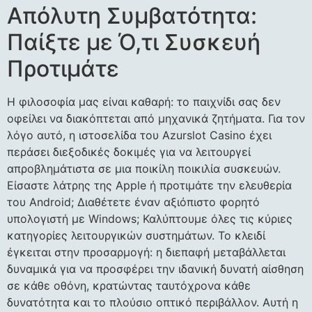
Απόλυτη Συμβατότητα:
Παίξτε με Ό,τι Συσκευή
Προτιμάτε
Η φιλοσοφία μας είναι καθαρή: το παιχνίδι σας δεν
οφείλει να διακόπτεται από μηχανικά ζητήματα. Για τον
λόγο αυτό, η ιστοσελίδα του Azurslot Casino έχει
περάσει διεξοδικές δοκιμές για να λειτουργεί
απροβλημάτιστα σε μια ποικίλη ποικιλία συσκευών.
Είσαστε λάτρης της Apple ή προτιμάτε την ελευθερία
του Android; Διαθέτετε έναν αξιόπιστο φορητό
υπολογιστή με Windows; Καλύπτουμε όλες τις κύριες
κατηγορίες λειτουργικών συστημάτων. Το κλειδί
έγκειται στην προσαρμογή: η διεπαφή μεταβάλλεται
δυναμικά για να προσφέρει την ιδανική δυνατή αίσθηση
σε κάθε οθόνη, κρατώντας ταυτόχρονα κάθε
δυνατότητα και το πλούσιο οπτικό περιβάλλον. Αυτή η