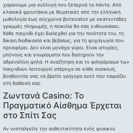
χαρίσουμε μια συλλογή που ξεπερνά τα πάντα. Από
κλασικά φρουτάκια με θεματικές από την ελληνική
μυθολογία έως σύγχρονα βιντεοσλοτ με εκατοντάδες
γραμμές πληρωμής, η ποικιλία θα σας ενθουσιάσει.
Κάθε παιχνίδι έχει διαλεχθεί για την ποιότητα του, τη
δίκαιη διαδικασία και βεβαίως, για τη ψυχαγωγία που
προσφέρει. Δεν είναι μονάχα γύροι. Είναι ιστορίες,
μπόνους και γνωρίσματα που διατηρούν την
αδρεναλίνη ψηλά. Η αναζήτηση και το φιλτράρισμα των
παιχνιδιών λειτουργεί υπέροχα σε κάθε συσκευή,
βοηθώντας σας να βρείτε γρήγορα αυτό που ταιριάζει
στη διάθεσή σας.
Ζωντανά Casino: Το
Πραγματικό Αίσθημα Έρχεται
στο Σπίτι Σας
Αν νοσταλγείτε την αυθεντικότητα ενός φυσικού