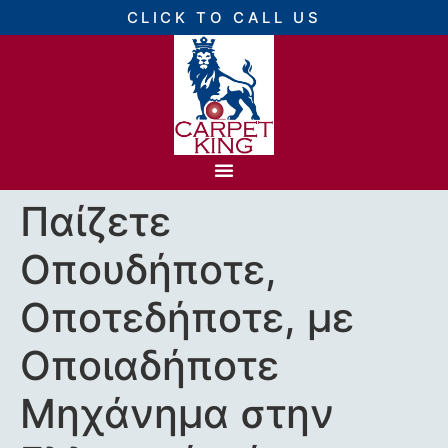
CLICK TO CALL US
Παίζετε
Οπουδήποτε,
Οποτεδήποτε, με
Οποιαδήποτε
Μηχάνημα στην