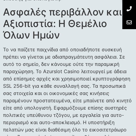
Ασφαλές περιβάλλον και
Αξιοπιστία: Η Θεμέλιο
Όλων Ημών
Το να παίζετε παιχνίδια από οποιαδήποτε συσκευή
πρέπει να γίνεται με αδιαπραγμάτευτη ασφάλεια. Σε
αυτό το σημείο, δεν κάνουμε ούτε την παραμικρή
παραχώρηση. Το Azurslot Casino λειτουργεί με άδεια
από επίσημες αρχές και χρησιμοποιεί κρυπτογράφηση
SSL 256-bit για κάθε συναλλαγή σας. Τα προσωπικά
σας στοιχεία και οι οικονομικές σας κινήσεις
παραμένουν προστατευμένα, είτε μπαίνετε από κινητό
είτε από υπολογιστή. Εφαρμόζουμε επίσης αυστηρές
πολιτικές υπεύθυνου τζόγου, με εργαλεία για αυτο-
περιορισμό και αυτο-αποκλεισμό. Η υποστήριξη
πελατών μας είναι διαθέσιμη όλο το εικοσιτετράωρο