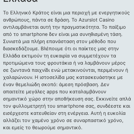
Το Ελληνικό Κράτος είναι μια περιοχή με ενεργητικούς
ανθρώπους, πάντα σε δράση. Το Azurslot Casino
αντιλαμβάνεται αυτή την πραγματικότητα. Το παίξιμο
από το smartphone δεν είναι μια συνηθισμένη τάση.
Συνιστά μια πλήρη επανάσταση στον μέθοδο που
διασκεδάζουμε. Βλέπουμε ότι οι παίκτες μας στην
Ελλάδα εκτιμούν τη ευκαιρία να συμμετέχουν τα
προτιμώμενα τους φρουτάκια ή να λαμβάνουν μέρος
σε ζωντανά παιχνίδι ενώ μετακινούνται, περιμένουν ή
χαλαρώνουν. Η ιστοσελίδα μας κατασκευάστηκε με
έναν θεμελιώδη σκοπό: άμεση πρόσβαση. Δεν
απαιτείτε μεγάλες apps που καταλαμβάνουν
σημαντικό χώρο στην αποθήκευση σας. Εκκινείτε απλά
τον φυλλομετρητή του smartphone σας, συνδέεστε και
εισέρχεστε κατευθείαν στη ενέργεια. Αυτή η ευκολία
αλλάζει τον χαμένο χρόνο σε συναρπαστικό χρόνο,
και εμείς το θεωρούμε σημαντικό.