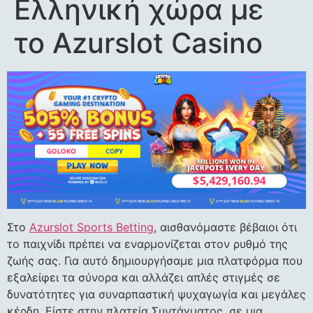
Ελληνική χώρα με
το Azurslot Casino
Στο
Azurslot Sports Betting
, αισθανόμαστε βέβαιοι ότι
το παιχνίδι πρέπει να εναρμονίζεται στον ρυθμό της
ζωής σας. Για αυτό δημιουργήσαμε μια πλατφόρμα που
εξαλείφει τα σύνορα και αλλάζει απλές στιγμές σε
δυνατότητες για συναρπαστική ψυχαγωγία και μεγάλες
κέρδη. Είστε στην πλατεία Συντάγματος, σε μια