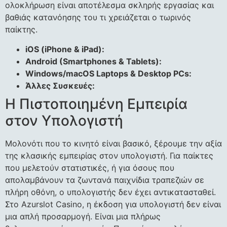
ολοκλήρωση είναι αποτέλεσμα σκληρής εργασίας και
βαθιάς κατανόησης του τι χρειάζεται ο τωρινός
παίκτης.
iOS (iPhone & iPad):
Android (Smartphones & Tablets):
Windows/macOS Laptops & Desktop PCs:
Άλλες Συσκευές:
Η Πιστοποιημένη Εμπειρία
στον Υπολογιστή
Μολονότι που το κινητό είναι βασικό, ξέρουμε την αξία
της κλασικής εμπειρίας στον υπολογιστή. Για παίκτες
που μελετούν στατιστικές, ή για όσους που
απολαμβάνουν τα ζωντανά παιχνίδια τραπεζιών σε
πλήρη οθόνη, ο υπολογιστής δεν έχει αντικατασταθεί.
Στο Azurslot Casino, η έκδοση για υπολογιστή δεν είναι
μια απλή προσαρμογή. Είναι μια πλήρως