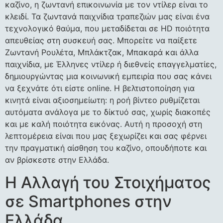
καζίνο, η ζωντανή επικοινωνία με τον ντίλερ είναι το
κλειδί. Τα ζωντανά παιχνίδια τραπεζιών μας είναι ένα
τεχνολογικό θαύμα, που μεταδίδεται σε HD ποιότητα
απευθείας στη συσκευή σας. Μπορείτε να παίξετε
Ζωντανή Ρουλέτα, Μπλάκτζακ, Μπακαρά και άλλα
παιχνίδια, με Έλληνες ντίλερ ή διεθνείς επαγγελματίες,
δημιουργώντας μια κοινωνική εμπειρία που σας κάνει
να ξεχνάτε ότι είστε online. Η βελτιστοποίηση για
κινητά είναι αξιοσημείωτη: η ροή βίντεο ρυθμίζεται
αυτόματα ανάλογα με το δίκτυό σας, χωρίς διακοπές
και με καλή ποιότητα εικόνας. Αυτή η προσοχή στη
λεπτομέρεια είναι που μας ξεχωρίζει και σας φέρνει
την πραγματική αίσθηση του καζίνο, οπουδήποτε και
αν βρίσκεστε στην Ελλάδα.
Η Αλλαγή του Στοιχήματος
σε Smartphones στην
Ελλάδα