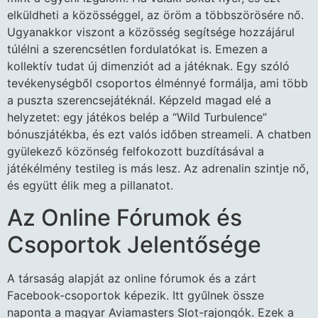
elküldheti a közösséggel, az öröm a többszörösére nő.
Ugyanakkor viszont a közösség segítsége hozzájárul
túlélni a szerencsétlen fordulatókat is. Emezen a
kollektív tudat új dimenziót ad a játéknak. Egy szóló
tevékenységből csoportos élménnyé formálja, ami több
a puszta szerencsejátéknál. Képzeld magad elé a
helyzetet: egy játékos belép a “Wild Turbulence”
bónuszjátékba, és ezt valós időben streameli. A chatben
gyülekező közönség felfokozott buzdításával a
játékélmény testileg is más lesz. Az adrenalin szintje nő,
és együtt élik meg a pillanatot.
Az Online Fórumok és
Csoportok Jelentősége
A társaság alapját az online fórumok és a zárt
Facebook-csoportok képezik. Itt gyűlnek össze
naponta a magyar Aviamasters Slot-rajongók. Ezek a