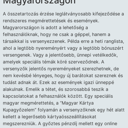
Magyarországon
A összetartozás érzése leglátványosabb kifejeződése a
rendszeres megmérettetések és események.
Magyarországon is adott a lehetőség a
felhasználóknak, hogy ne csak a géppel, hanem a
társaikkal is versenyezzenek. Példa erre a heti ranglista,
ahol a legtöbb nyereményért vagy a legtöbb bónuszért
versengenek. Vagy a jelentősebb, ünnepi vetélkedők,
amelyek speciális témák köré szerveződnek. A
versenyzők jelentős nyereményeket szerezhetnek, de
nem kevésbé lényeges, hogy új barátokat szereznek és
tudást adnak át. Ezek az események igazi ünneppé
alakulnak. Emelik a tétet, és szorosabbá teszik a
kapcsolatokat a felhasználók között. Egy speciális
magyar megmérettetés, a “Magyar Kártya
Kupagyőzelem” folyamán a versenyzőknek egy hét alatt
kellett a legerősebb kártyaösszeállításokat
megszerezniük. A győztes pénzdíj mellett egy online