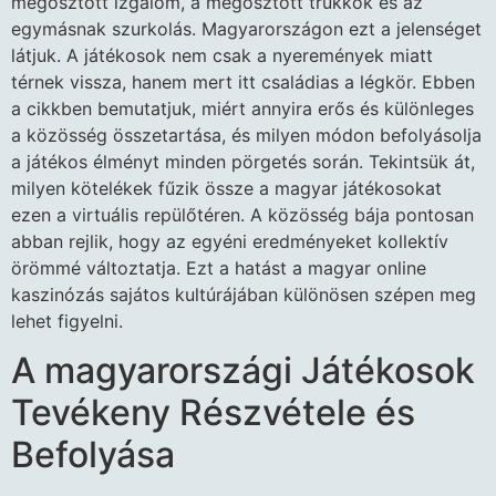
megosztott izgalom, a megosztott trükkök és az
egymásnak szurkolás. Magyarországon ezt a jelenséget
látjuk. A játékosok nem csak a nyeremények miatt
térnek vissza, hanem mert itt családias a légkör. Ebben
a cikkben bemutatjuk, miért annyira erős és különleges
a közösség összetartása, és milyen módon befolyásolja
a játékos élményt minden pörgetés során. Tekintsük át,
milyen kötelékek fűzik össze a magyar játékosokat
ezen a virtuális repülőtéren. A közösség bája pontosan
abban rejlik, hogy az egyéni eredményeket kollektív
örömmé változtatja. Ezt a hatást a magyar online
kaszinózás sajátos kultúrájában különösen szépen meg
lehet figyelni.
A magyarországi Játékosok
Tevékeny Részvétele és
Befolyása