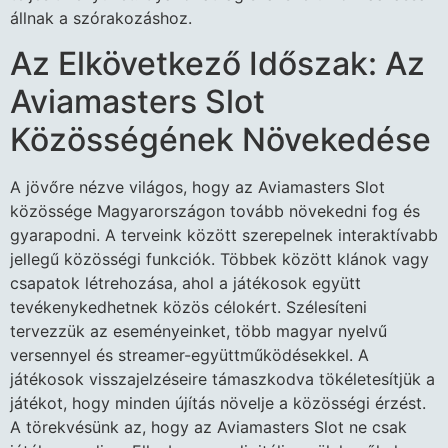
állnak a szórakozáshoz.
Az Elkövetkező Időszak: Az
Aviamasters Slot
Közösségének Növekedése
A jövőre nézve világos, hogy az Aviamasters Slot
közössége Magyarországon tovább növekedni fog és
gyarapodni. A terveink között szerepelnek interaktívabb
jellegű közösségi funkciók. Többek között klánok vagy
csapatok létrehozása, ahol a játékosok együtt
tevékenykedhetnek közös célokért. Szélesíteni
tervezzük az eseményeinket, több magyar nyelvű
versennyel és streamer-együttműködésekkel. A
játékosok visszajelzéseire támaszkodva tökéletesítjük a
játékot, hogy minden újítás növelje a közösségi érzést.
A törekvésünk az, hogy az Aviamasters Slot ne csak