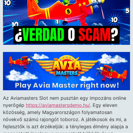
Az Aviamasters Slot nem pusztán egy impozáns online
nyerőgép
https://aviamastersdemo.hu/
. Egy eleven
közösség, amely Magyarországon folyamatosan
növekvő számú rajongót toboroz. A játékosok és mi, a
fejlesztők is azt érzékeljük: a tényleges élmény alapja a