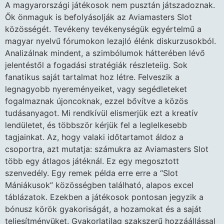
A magyarországi játékosok nem pusztán játszadoznak.
Ők önmaguk is befolyásolják az Aviamasters Slot
közösségét. Tevékeny tevékenységük egyértelmű a
magyar nyelvű fórumokon lezajló élénk diskurzusokból.
Analizálnak mindent, a szimbólumok hátterében lévő
jelentéstől a fogadási stratégiák részleteiig. Sok
fanatikus saját tartalmat hoz létre. Felveszik a
legnagyobb nyereményeiket, vagy segédleteket
fogalmaznak újoncoknak, ezzel bővítve a közös
tudásanyagot. Mi rendkívül elismerjük ezt a kreatív
lendületet, és többször kérjük fel a leglelkesebb
tagjainkat. Az, hogy valaki időtartamot áldoz a
csoportra, azt mutatja: számukra az Aviamasters Slot
több egy átlagos játéknál. Ez egy megosztott
szenvedély. Egy remek példa erre erre a “Slot
Mániákusok” közösségben található, alapos excel
táblázatok. Ezekben a játékosok pontosan jegyzik a
bónusz körök gyakoriságát, a hozamokat és a saját
teljesítményüket. Gyakorlatilag szakszerű hozzáállással